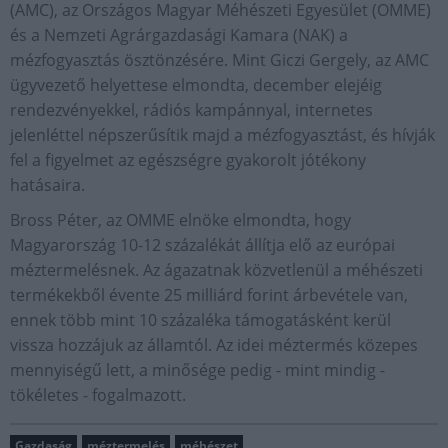
(AMC), az Országos Magyar Méhészeti Egyesület (OMME)
és a Nemzeti Agrárgazdasági Kamara (NAK) a
mézfogyasztás ösztönzésére. Mint Giczi Gergely, az AMC
ügyvezető helyettese elmondta, december elejéig
rendezvényekkel, rádiós kampánnyal, internetes
jelenléttel népszerűsítik majd a mézfogyasztást, és hívják
fel a figyelmet az egészségre gyakorolt jótékony
hatásaira.
Bross Péter, az OMME elnöke elmondta, hogy
Magyarország 10-12 százalékát állítja elő az európai
méztermelésnek. Az ágazatnak közvetlenül a méhészeti
termékekből évente 25 milliárd forint árbevétele van,
ennek több mint 10 százaléka támogatásként kerül
vissza hozzájuk az államtól. Az idei méztermés közepes
mennyiségű lett, a minősége pedig - mint mindig -
tökéletes - fogalmazott.
Gazdaság
méztermelés
méhészet