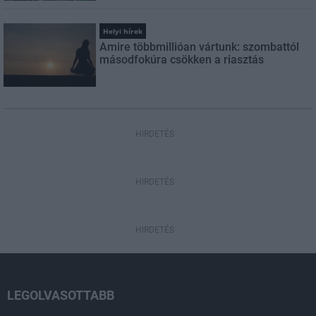
Helyi hírek
Amire többmillióan vártunk: szombattól
másodfokúra csökken a riasztás
HIRDETÉS
HIRDETÉS
HIRDETÉS
LEGOLVASOTTABB