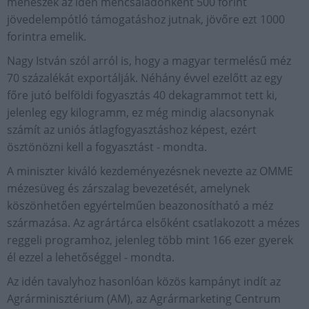
méhészek az idén méhcsaládonként 500 forint
jövedelempótló támogatáshoz jutnak, jövőre ezt 1000
forintra emelik.
Nagy István szól arról is, hogy a magyar termelésű méz
70 százalékát exportálják. Néhány évvel ezelőtt az egy
főre jutó belföldi fogyasztás 40 dekagrammot tett ki,
jelenleg egy kilogramm, ez még mindig alacsonynak
számít az uniós átlagfogyasztáshoz képest, ezért
ösztönözni kell a fogyasztást - mondta.
A miniszter kiváló kezdeményezésnek nevezte az OMME
mézesüveg és zárszalag bevezetését, amelynek
köszönhetően egyértelműen beazonosítható a méz
származása. Az agrártárca elsőként csatlakozott a mézes
reggeli programhoz, jelenleg több mint 166 ezer gyerek
él ezzel a lehetőséggel - mondta.
Az idén tavalyhoz hasonlóan közös kampányt indít az
Agrárminisztérium (AM), az Agrármarketing Centrum