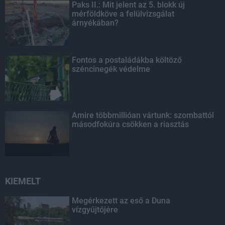
Paks II.: Mit jelent az 5. blokk új
mérföldköve a felülvizsgálat
árnyékában?
Fontos a postaládákba költöző
széncinegék védelme
Amire többmillióan vártunk: szombattól
másodfokúra csökken a riasztás
KIEMELT
Megérkezett az eső a Duna
vízgyűjtőjére