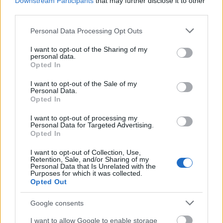
Downstream Participants
that may further disclose it to other
Tata
műemlékfelújítás
műemlék
restaurálás
third parties.
Történelmi táj, amelynek minden köve mesél –
Please note that this website/app uses one or more Google
megújul a tatai Angolkert
Personal Data Processing Opt Outs
services and may gather and store information including but
A projekt részeként megújulnak a területen található
not limited to your visit or usage behaviour. You may click to
I want to opt-out of the Sharing of my
műemlékek, köztük a különleges Műromok, valamint a közeli
personal data.
grant or deny consent to Google and its third-party tags to
Opted In
Várkanyarban álló Nepomuki Szent János híd és szobor is.
use your data for below specified purposes in below Google
consent section.
I want to opt-out of the Sale of my
M1 bővítés: már zajlik a teljesen új
Personal Data.
Opted In
Bicske Kelet csomópont építése
I want to opt-out of processing my
Personal Data for Targeted Advertising.
Opted In
Új gyalogosátkelők és jelzőlámpás
I want to opt-out of Collection, Use,
csomópont épül Angyalföldön
Retention, Sale, and/or Sharing of my
Personal Data that Is Unrelated with the
Purposes for which it was collected.
Opted Out
Másfélszeresére bővítik
Google consents
Hódmezővásárhely jó hírű református
iskoláját
I want to allow Google to enable storage