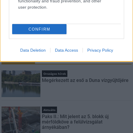
functionality and fraud prevention, and other
user protection.
Feliratkozom a hírlevélre és elfogadom az
adatvédelmi
szabályzatot!
CONFIRM
FELIRATKOZÁS
Data Deletion
Data Access
Privacy Policy
LEGFRISSEBB
Országos hírek
Megérkezett az eső a Duna vízgyűjtőjére
Aktuális
Paks II.: Mit jelent az 5. blokk új
mérföldköve a felülvizsgálat
árnyékában?