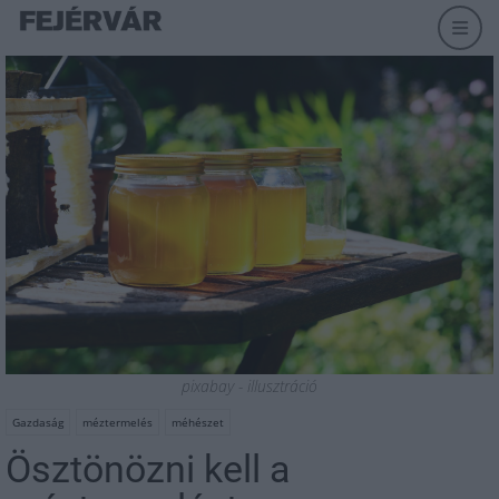
pixabay - illusztráció
Gazdaság
méztermelés
méhészet
Ösztönözni kell a