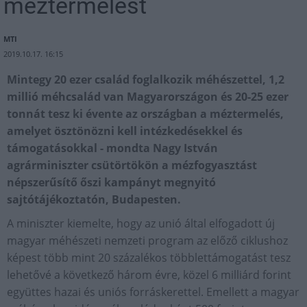
méztermelést
MTI
2019.10.17. 16:15
Mintegy 20 ezer család foglalkozik méhészettel, 1,2
millió méhcsalád van Magyarországon és 20-25 ezer
tonnát tesz ki évente az országban a méztermelés,
amelyet ösztönözni kell intézkedésekkel és
támogatásokkal - mondta Nagy István
agrárminiszter csütörtökön a mézfogyasztást
népszerűsítő őszi kampányt megnyitó
sajtótájékoztatón, Budapesten.
A miniszter kiemelte, hogy az unió által elfogadott új
magyar méhészeti nemzeti program az előző ciklushoz
képest több mint 20 százalékos többlettámogatást tesz
lehetővé a következő három évre, közel 6 milliárd forint
együttes hazai és uniós forráskerettel. Emellett a magyar