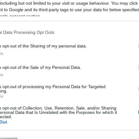
 40 négyzetméteres ingatlan bérlése ebben a
including but not limited to your visit or usage behaviour. You may click 
 idén már 125 560 forintot kellett fizetnie annak, aki
 to Google and its third-party tags to use your data for below specifi
árak minden kerületben jelentősen emelkedtek.
ogle consent section.
eti díjak gyakran azonos vagy nagyobb összeggel
l Data Processing Opt Outs
 hitel törlesztőrészletei, érdemes lehet lakást
55-60 négyzetméteres lakás havi hiteltörlesztése,
o opt-out of the Sharing of my personal data.
, akár olcsóbb is lehet, mintha ugyanezt a lakást
In
o opt-out of the Sale of my Personal Data.
In
to opt-out of processing my Personal Data for Targeted
ing.
In
o opt-out of Collection, Use, Retention, Sale, and/or Sharing
ersonal Data that Is Unrelated with the Purposes for which it
lected.
Out
consents