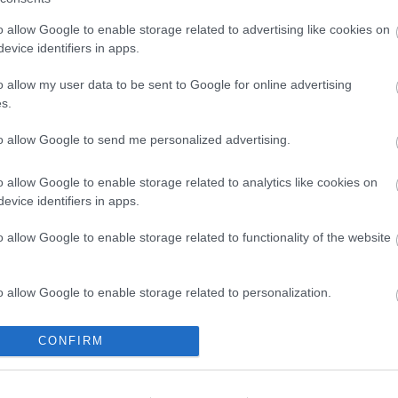
A tengerfenék alatt négy
óriáskábellel kötik össze
o allow Google to enable storage related to advertising like cookies on
Spanyolország és Franciaország
evice identifiers in apps.
villamosenergia-hálózatát
o allow my user data to be sent to Google for online advertising
Még több zöld, még több virág és
s.
új játszótér Debrecen egyik
legfontosabb terén
to allow Google to send me personalized advertising.
o allow Google to enable storage related to analytics like cookies on
Fából épül Budakeszi új óvodája
evice identifiers in apps.
o allow Google to enable storage related to functionality of the website
o allow Google to enable storage related to personalization.
Gyárleállításokkal és átszervezett
termeléssel tehermentesíti a
villamosenergia-rendszert a
o allow Google to enable storage related to security, including
CONFIRM
STRABAG
cation functionality and fraud prevention, and other user protection.