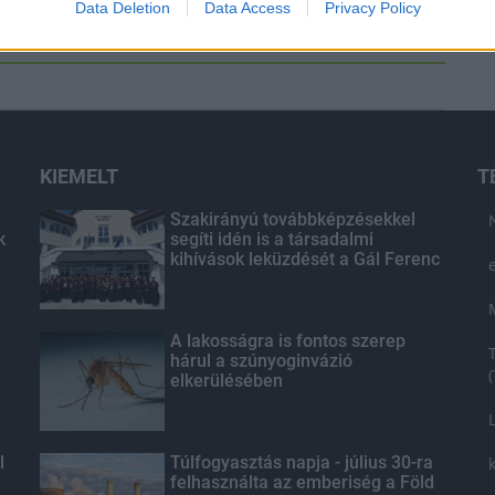
Data Deletion
Data Access
Privacy Policy
KIEMELT
T
Szakirányú továbbképzésekkel
k
segíti idén is a társadalmi
kihívások leküzdését a Gál Ferenc
Egyetem
A lakosságra is fontos szerep
hárul a szúnyoginvázió
elkerülésében
l
Túlfogyasztás napja - július 30-ra
felhasználta az emberiség a Föld