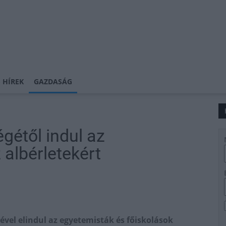
 HÍREK
GAZDASÁG
égétől indul az
albérletekért
sével elindul az egyetemisták és főiskolások