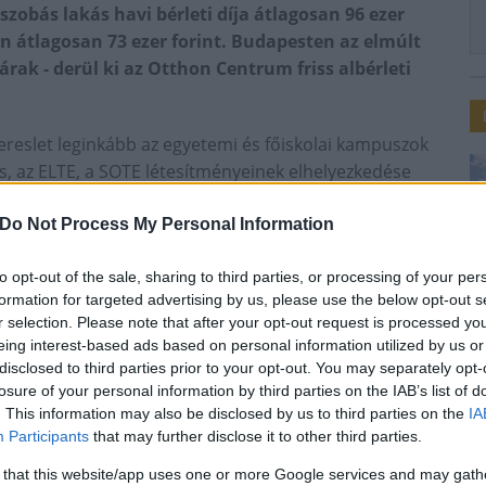
zobás lakás havi bérleti díja átlagosan 96 ezer
an átlagosan 73 ezer forint. Budapesten az elmúlt
ak - derül ki az Otthon Centrum friss albérleti
ereslet leginkább az egyetemi és főiskolai kampuszok
s, az ELTE, a SOTE létesítményeinek elhelyezkedése
 rendelkező városrészek a kedveltek, különösen a VII.,
mi városokban is a kampuszokhoz közeli, jó közlekedéssel
Do Not Process My Personal Information
árak is magasabbak.
to opt-out of the sale, sharing to third parties, or processing of your per
yanakkor jellemzően közösen bérelnek lakást: a közös
formation for targeted advertising by us, please use the below opt-out s
ti díja a fővárosban havi 144 ezer és 253 ezer forint
r selection. Please note that after your opt-out request is processed y
san 112 ezer forint havonta. Aki csak szobát
eing interest-based ads based on personal information utilized by us or
disclosed to third parties prior to your opt-out. You may separately opt-
san havonta 40 ezer, Budapesten 52 ezer forintot kell
losure of your personal information by third parties on the IAB’s list of
. This information may also be disclosed by us to third parties on the
IA
rak: míg 2009-ben a VI. kerületben átlagosan 1798
Participants
that may further disclose it to other third parties.
 az Otthon Centrum adatai szerint, addig 2018. első
 that this website/app uses one or more Google services and may gath