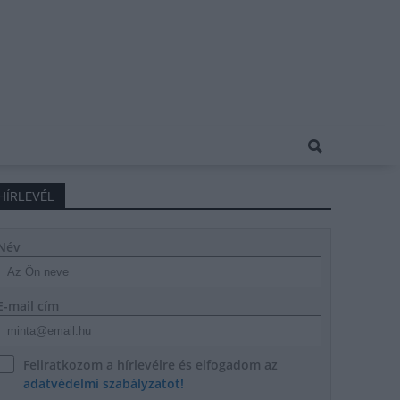
HÍRLEVÉL
Név
E-mail cím
Feliratkozom a hírlevélre és elfogadom az
adatvédelmi szabályzatot!