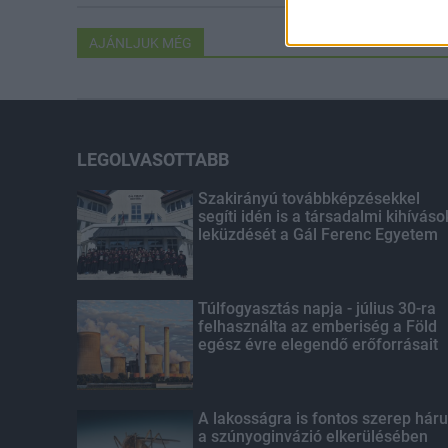
AJÁNLJUK MÉG
LEGOLVASOTTABB
Szakirányú továbbképzésekkel
segíti idén is a társadalmi kihíváso
leküzdését a Gál Ferenc Egyetem
Túlfogyasztás napja - július 30-ra
felhasználta az emberiség a Föld
egész évre elegendő erőforrásait
A lakosságra is fontos szerep háru
a szúnyoginvázió elkerülésében