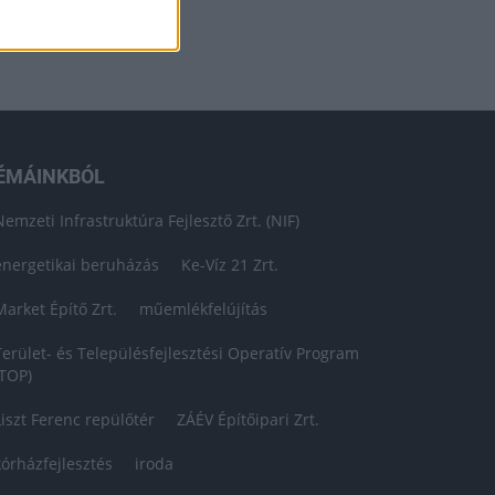
ÉMÁINKBÓL
Nemzeti Infrastruktúra Fejlesztő Zrt. (NIF)
energetikai beruházás
Ke-Víz 21 Zrt.
Market Építő Zrt.
műemlékfelújítás
Terület- és Településfejlesztési Operatív Program
(TOP)
Liszt Ferenc repülőtér
ZÁÉV Építőipari Zrt.
kórházfejlesztés
iroda