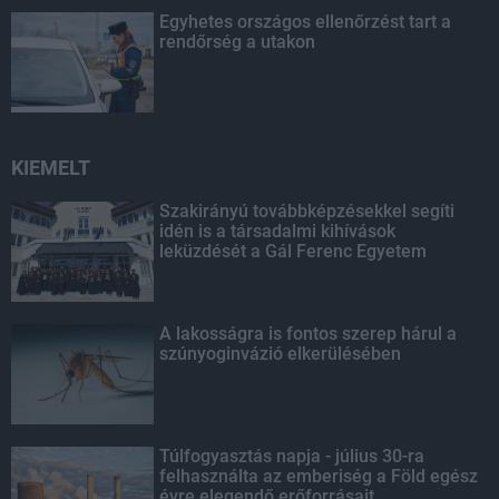
Egyhetes országos ellenőrzést tart a
rendőrség a utakon
KIEMELT
Szakirányú továbbképzésekkel segíti
idén is a társadalmi kihívások
leküzdését a Gál Ferenc Egyetem
A lakosságra is fontos szerep hárul a
szúnyoginvázió elkerülésében
Túlfogyasztás napja - július 30-ra
felhasználta az emberiség a Föld egész
évre elegendő erőforrásait