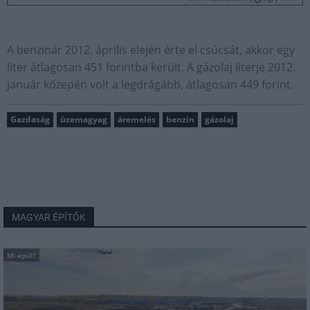
A benzinár 2012. április elején érte el csúcsát, akkor egy
liter átlagosan 451 forintba került. A gázolaj literje 2012.
január közepén volt a legdrágább, átlagosan 449 forint.
Gazdaság
üzemagyag
áremelés
benzin
gázolaj
MAGYAR ÉPÍTŐK
Mi épül?