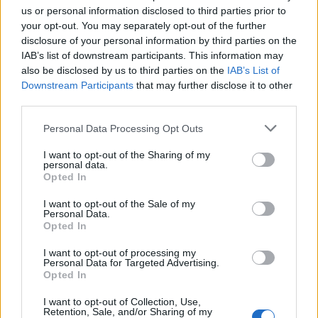
múlt Bicske vízellátása
us or personal information disclosed to third parties prior to
your opt-out. You may separately opt-out of the further
disclosure of your personal information by third parties on the
IAB’s list of downstream participants. This information may
Épített öröksége megújításával is készül
also be disclosed by us to third parties on the
IAB’s List of
Mohács a csata ötszázadik
évfordulójára
Downstream Participants
that may further disclose it to other
third parties.
Please note that this website/app uses one or more Google
Personal Data Processing Opt Outs
A tengerfenék alatt négy óriáskábellel
services and may gather and store information including but
kötik össze Spanyolország és
not limited to your visit or usage behaviour. You may click to
I want to opt-out of the Sharing of my
Franciaország villamosenergia-
personal data.
grant or deny consent to Google and its third-party tags to
hálózatát
Opted In
use your data for below specified purposes in below Google
consent section.
I want to opt-out of the Sale of my
Personal Data.
Még több zöld, még több virág és új
Opted In
játszótér Debrecen egyik legfontosabb
terén
I want to opt-out of processing my
Personal Data for Targeted Advertising.
Opted In
I want to opt-out of Collection, Use,
Retention, Sale, and/or Sharing of my