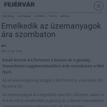
Gazdaság
üzemagyag
áremelés
benzin
gázolaj
Emelkedik az üzemanyagok
ára szombaton
MTI
2017.11.02. 13:55
Emeli bruttó 4-4 forinttal a benzin és a gázolaj
literenkénti nagykereskedelmi árát szombaton a Mol
Nyrt.
Az emeléssel gázolaj átlagára 366 forintra, a benziné 355
forintra nő.
Az üzemanyagok ára legutóbb szerdán változott, akkor is
4-4 forinttal emelkedett a gázolaj és a benzin literenkénti
nagykereskedelmi átlagára 362 és 351 forintra.