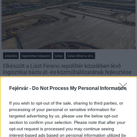
útépítés
logisztikai központ
Colas
Colas Alterra Zrt.
Elkészült a Liszt Ferenc repülőtér közelében lévő
logisztikai bázis út- és közműhálózatának fejlesztése
Komplex infrastruktúra-rendszert épített a Colas Alterra Zrt. a
Liszt Ferenc Nemzetközi Repülőtér közelében. A VGP Park
Fejérvár -
Do Not Process My Personal Information
Budapest Aerozone területén megvalósult vízellátó, szenny- és
csapadékvíz-elvezető rendszerek, az út- és külső elektromos
If you wish to opt-out of the sale, sharing to third parties, or
hálózat kiépítés a legújabb, logisztikai csarnok kiszolgálását
processing of your personal or sensitive information for
szolgálja.
targeted advertising by us, please use the below opt-out
section to confirm your selection. Please note that after your
Látlelet a hazai víziközművekről?
opt-out request is processed you may continue seeing
Egyetlen, fél évszázados vezetéken
interest-based ads based on personal information utilized by