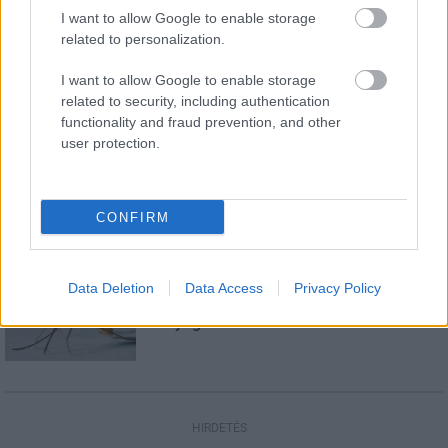
I want to allow Google to enable storage
related to personalization.
Helyi hírek
Gyárleállításokkal és átszervezett
termeléssel tehermentesíti a
I want to allow Google to enable storage
villamosenergia-rendszert a STRABAG
related to security, including authentication
functionality and fraud prevention, and other
user protection.
Országos hírek
Szakirányú továbbképzésekkel segíti
idén is a társadalmi kihívások leküzdését
a Gál Ferenc Egyetem
CONFIRM
Országos hírek
Data Deletion
Data Access
Privacy Policy
A lakosságra is fontos szerep hárul a
szúnyoginvázió elkerülésében
HIRDETÉS