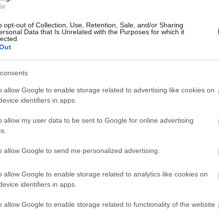
In
o opt-out of Collection, Use, Retention, Sale, and/or Sharing
ersonal Data that Is Unrelated with the Purposes for which it
lected.
Out
Új gyalogosátkelők és jelzőlámpás
consents
csomópont épül Angyalföldön
o allow Google to enable storage related to advertising like cookies on
evice identifiers in apps.
Másfélszeresére bővítik
o allow my user data to be sent to Google for online advertising
Hódmezővásárhely jó hírű
s.
református iskoláját
to allow Google to send me personalized advertising.
Látványos építési szakasz indult
o allow Google to enable storage related to analytics like cookies on
be a Flórián téri felüljárón
evice identifiers in apps.
o allow Google to enable storage related to functionality of the website
t