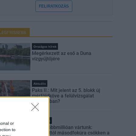
FELIRATKOZÁS
LEGFRISSEBB
Országos hírek
Megérkezett az eső a Duna
vízgyűjtőjére
Aktuális
Paks II.: Mit jelent az 5. blokk új
mérföldköve a felülvizsgálat
árnyékában?
Helyi hírek
sonal or
Amire többmillióan vártunk:
ection to
szombattól másodfokúra csökken a