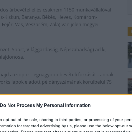
dos árbevétellel és csaknem 1150 munkavállalóval
ács-Kiskun, Baranya, Békés, Heves, Komárom-
Fejér, Vas, Veszprém, Zala) van jelen megyei
eti Sport, Világgazdaság, Népszabadság) ad ki,
ulajdonosa.
majd a csoport legnagyobb bevételi forrását - annak
aworks lapok eladott példányszámának körülbelül 75
Do Not Process My Personal Information
ia- és Hírközlési Hatóság Médiatanácsának
ztus elején engedélyezte, hogy a Mediaworks
to opt-out of the sale, sharing to third parties, or processing of your per
zen a Pannon Lapok Társasága Kiadói Kft. felett,
formation for targeted advertising by us, please use the below opt-out s