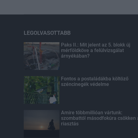
LEGOLVASOTTABB
Paks II.: Mit jelent az 5. blokk új
mérföldköve a felülvizsgálat
árnyékában?
Fontos a postaládákba költöző
széncinegék védelme
Amire többmillióan vártunk:
szombattól másodfokúra csökken 
riasztás