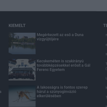
KIEMELT
T
Megérkezett az eső a Duna
vízgyűjtőjére
Kecskeméten is szakirányú
továbbképzésekkel erősít a Gál
Ferenc Egyetem
A lakosságra is fontos szerep
a
hárul a szúnyoginvázió
elkerülésében