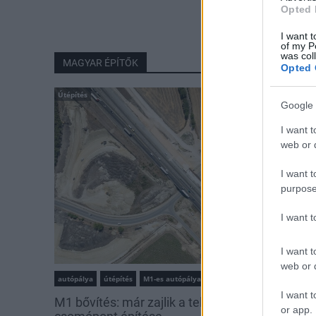
Opted 
I want t
of my P
was col
MAGYAR ÉPÍTŐK
Opted 
Útépítés
Google 
I want t
web or d
I want t
purpose
I want 
I want t
web or d
autópálya
útépítés
M1-es autópálya
Bicske
I want t
M1 bővítés: már zajlik a teljesen új Bicske Kele
or app.