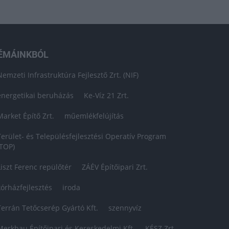
ÉMÁINKBÓL
Nemzeti Infrastruktúra Fejlesztő Zrt. (NIF)
energetikai beruházás
Ke-Víz 21 Zrt.
Market Építő Zrt.
műemlékfelújítás
Terület- és Településfejlesztési Operatív Program
(TOP)
Liszt Ferenc repülőtér
ZÁÉV Építőipari Zrt.
kórházfejlesztés
iroda
Terrán Tetőcserép Gyártó Kft.
szennyvíz
Merkbau Építőipari és Kereskedelmi Kft.
KÉSZ Zrt.