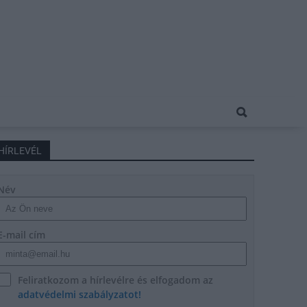
HÍRLEVÉL
Név
E-mail cím
Feliratkozom a hírlevélre és elfogadom az
adatvédelmi szabályzatot!