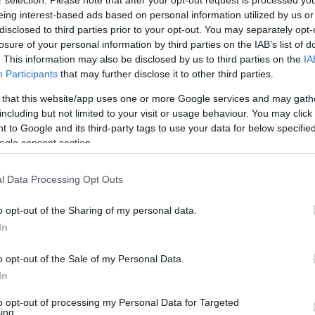
r selection. Please note that after your opt-out request is processed y
eing interest-based ads based on personal information utilized by us or
disclosed to third parties prior to your opt-out. You may separately opt-
ndkét vállalkozáscsoport foglalkozik megyei
losure of your personal information by third parties on the IAB’s list of
ző földrajzi piacokon végzik, így az olvasói piacon
. This information may also be disclosed by us to third parties on the
IA
ységi körök között.
Participants
that may further disclose it to other third parties.
 that this website/app uses one or more Google services and may gath
 munkavállalót foglalkoztató, négy dunántúli
including but not limited to your visit or usage behaviour. You may click 
ában) jelen lévő cégcsoport, négy megyei napilap
 to Google and its third-party tags to use your data for below specifi
ogle consent section.
p - mellett a Dunaújvárosi Hírlap kiadója, és helyi
l Data Processing Opt Outs
 forgalmával és mintegy 650 munkavállalójával a
o opt-out of the Sharing of my personal data.
ilap, női és gasztromagazinok, valamint digitális
In
ugusztusi közleményében.
o opt-out of the Sale of my Personal Data.
In
aworks
to opt-out of processing my Personal Data for Targeted
ing.