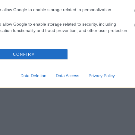
Paks II.: Mit jelent az 5. blokk új
mérföldköve a felülvizsgálat
o allow Google to enable storage related to personalization.
árnyékában?
o allow Google to enable storage related to security, including
cation functionality and fraud prevention, and other user protection.
CONFIRM
Data Deletion
Data Access
Privacy Policy