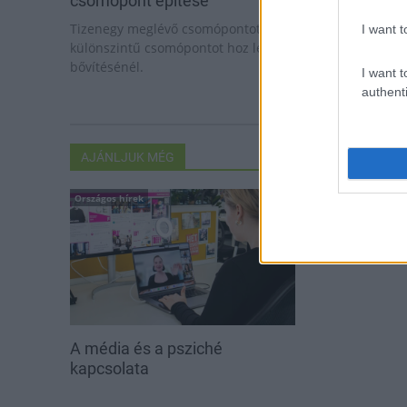
csomópont építése
Tizenegy meglévő csomópontot korszerűsít és négy új,
I want t
különszintű csomópontot hoz létre az MKIF az M1-es
bővítésénél.
I want t
authenti
AJÁNLJUK MÉG
Országos hírek
A média és a psziché
kapcsolata