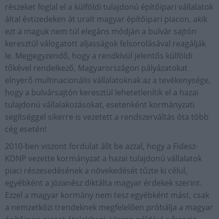
részeket foglal el a külföldi tulajdonú építőipari vállalatok
által évtizedeken át uralt magyar építőipari piacon, akik
ezt a maguk nem túl elegáns módján a bulvár sajtón
keresztül válogatott aljasságok felsorolásával reagálják
le. Megjegyzendő, hogy a rendkívül jelentős külföldi
tőkével rendelkező, Magyarországon pályázatokat
elnyerő multinacionális vállalatoknak az a tevékenysége,
hogy a bulvársajtón keresztül lehetetlenítik el a hazai
tulajdonú vállalakozásokat, esetenként kormányzati
segítséggel sikerre is vezetett a rendszerváltás óta több
cég esetén!
2010-ben viszont fordulat állt be azzal, hogy a Fidesz-
KDNP vezette kormányzat a hazai tulajdonú vállalatok
piaci részesedésének a növekedését tűzte ki célul,
egyébként a józanész diktálta magyar érdekek szerint.
Ezzel a magyar kormány nem tesz egyébként mást, csak
a nemzetközi trendeknek megfelelően próbálja a magyar