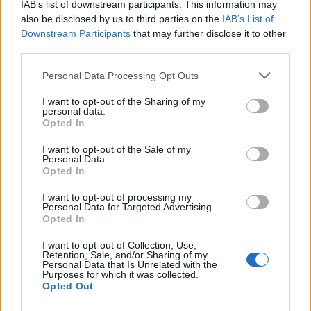
IAB’s list of downstream participants. This information may
also be disclosed by us to third parties on the
IAB’s List of
Downstream Participants
that may further disclose it to other
third parties.
Please note that this website/app uses one or more Google
Personal Data Processing Opt Outs
services and may gather and store information including but
not limited to your visit or usage behaviour. You may click to
I want to opt-out of the Sharing of my
personal data.
grant or deny consent to Google and its third-party tags to
Opted In
use your data for below specified purposes in below Google
consent section.
I want to opt-out of the Sale of my
Personal Data.
Belváros-Lipótváros
játszótér
Opted In
Város-Teampannon Kereskedelmi és Szolgáltató Kft.
parkfelújítás
I want to opt-out of processing my
Újragondolják Lipótváros rejtett, zöld parkját
Personal Data for Targeted Advertising.
Opted In
Indulhat a Honvéd tér megújításának tervezése, ahol a
klímatudatos gondolkodás és a helyi identitás erősítése kerül a
I want to opt-out of Collection, Use,
Retention, Sale, and/or Sharing of my
középpontba.
Personal Data that Is Unrelated with the
Purposes for which it was collected.
Opted Out
Történelmi táj, amelynek minden köve
mesél – megújul a tatai Angolkert