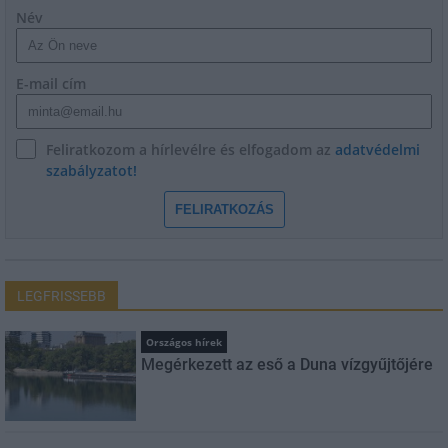
Név
E-mail cím
Feliratkozom a hírlevélre és elfogadom az
adatvédelmi
szabályzatot!
FELIRATKOZÁS
LEGFRISSEBB
Országos hírek
Megérkezett az eső a Duna vízgyűjtőjére