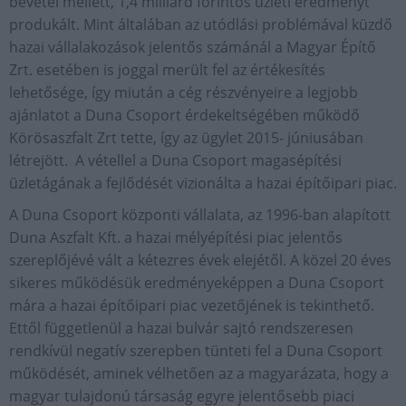
bevétel mellett, 1,4 milliárd forintos üzleti eredményt
produkált. Mint általában az utódlási problémával küzdő
hazai vállalakozások jelentős számánál a Magyar Építő
Zrt. esetében is joggal merült fel az értékesítés
lehetősége, így miután a cég részvényeire a legjobb
ajánlatot a Duna Csoport érdekeltségében működő
Körösaszfalt Zrt tette, így az ügylet 2015- júniusában
létrejött. A vétellel a Duna Csoport magasépítési
üzletágának a fejlődését vizionálta a hazai építőipari piac.
A Duna Csoport központi vállalata, az 1996-ban alapított
Duna Aszfalt Kft. a hazai mélyépítési piac jelentős
szereplőjévé vált a kétezres évek elejétől. A közel 20 éves
sikeres működésük eredményeképpen a Duna Csoport
mára a hazai építőipari piac vezetőjének is tekinthető.
Ettől függetlenül a hazai bulvár sajtó rendszeresen
rendkívül negatív szerepben tünteti fel a Duna Csoport
működését, aminek vélhetően az a magyarázata, hogy a
magyar tulajdonú társaság egyre jelentősebb piaci