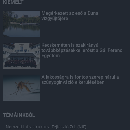
KIEMELT
Megérkezett az eső a Duna
vízgyűjtőjére
Kecskeméten is szakirányú
továbbképzésekkel erősít a Gál Ferenc
Egyetem
A lakosságra is fontos szerep hárul a
szúnyoginvázió elkerülésében
TÉMÁINKBÓL
Nemzeti Infrastruktúra Fejlesztő Zrt. (NIF)