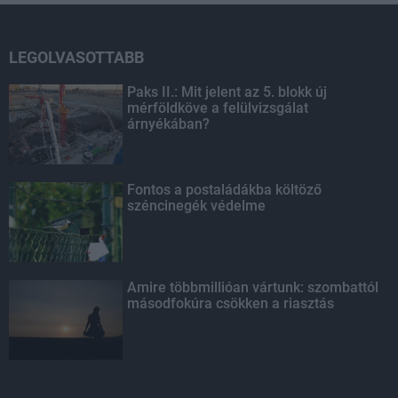
LEGOLVASOTTABB
Paks II.: Mit jelent az 5. blokk új
mérföldköve a felülvizsgálat
árnyékában?
Fontos a postaládákba költöző
széncinegék védelme
Amire többmillióan vártunk: szombattól
másodfokúra csökken a riasztás