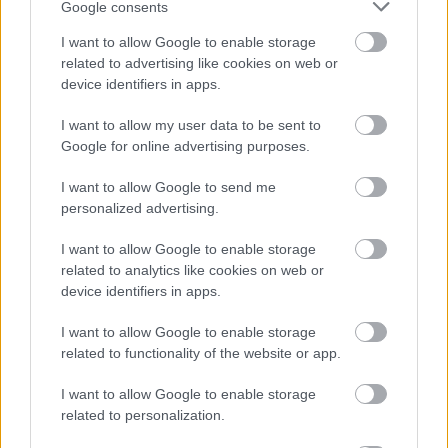
Google consents
I want to allow Google to enable storage
related to advertising like cookies on web or
M1 bővítés: már zajlik a teljesen új
device identifiers in apps.
Bicske Kelet csomópont építése
I want to allow my user data to be sent to
Google for online advertising purposes.
I want to allow Google to send me
Új gyalogosátkelők és jelzőlámpás
csomópont épül Angyalföldön
personalized advertising.
I want to allow Google to enable storage
related to analytics like cookies on web or
device identifiers in apps.
Másfélszeresére bővítik
Hódmezővásárhely jó hírű református
I want to allow Google to enable storage
iskoláját
related to functionality of the website or app.
I want to allow Google to enable storage
related to personalization.