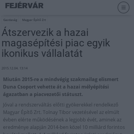
Gazdaság
Magyar Építő Zrt
Átszervezik a hazai
magasépítési piac egyik
ikonikus vállalatát
2015.12.04. 13:14
Miután 2015-re a mindvégig szakmailag elismert
Duna Csoport vehette át a hazai mélyépítési
ágazatban a piacvezetői státuszt.
Jóval a rendszerváltás előtti gyökerekkel rendelkező
Magyar Építő Zrt. Tolnay Tibor vezetésével az elmúlt
évben elérte működésének a legjobb évét, aminek az
eredménye alapján 2014-ben közel 10 milliárd forintos