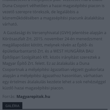
Duna Csoport vélhetően a hazai magasépítési piacon is
vezető szerepre törekszik, de legalábbis a
közreműködésében a magasépítési piacunk átalakítása
várható.
A Gazdasági és Versenyhivatal (GVH) jelentése alapján a
Körösaszfalt Zrt. 2015. november 24-én menedzsment
megállapodást kötött, melynek révén az Építő- és
épületkarbantartó Zrt. és a WEST HUNGÁRIA BAU
Építőipari Szolgáltató Kft. közös irányítást szereztek a
Magyar Építő Zrt. felett. Ez az átalakulás a Duna
Csoportnak a mélyépítési ágazatban végzett gyakorlata
alapján a mélyépítési ágazathoz hasonlóan, várhatóan
egy értelmes átalakulás kezdete lehet a sok nehézséggel
küzdő hazai magasépítési piacon.
Forrás:
Magyarepitok.hu
GALÉRIA