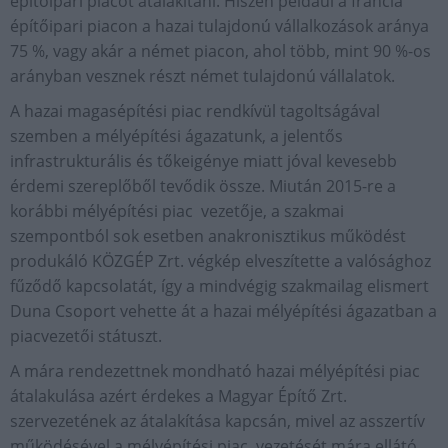
építőipari piacot átalakítani. Hiszen például a francia
építőipari piacon a hazai tulajdonú vállalkozások aránya
75 %, vagy akár a német piacon, ahol több, mint 90 %-os
arányban vesznek részt német tulajdonú vállalatok.
A hazai magasépítési piac rendkívül tagoltságával
szemben a mélyépítési ágazatunk, a jelentős
infrastrukturális és tőkeigénye miatt jóval kevesebb
érdemi szereplőből tevődik össze. Miután 2015-re a
korábbi mélyépítési piac vezetője, a szakmai
szempontból sok esetben anakronisztikus működést
produkáló KÖZGÉP Zrt. végkép elveszítette a valósághoz
fűződő kapcsolatát, így a mindvégig szakmailag elismert
Duna Csoport vehette át a hazai mélyépítési ágazatban a
piacvezetői státuszt.
A mára rendezettnek mondható hazai mélyépítési piac
átalakulása azért érdekes a Magyar Építő Zrt.
szervezetének az átalakítása kapcsán, mivel az asszertív
működésével a mélyépítési piac vezetését mára ellátó