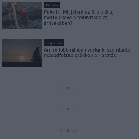
Aktuális
Paks II.: Mit jelent az 5. blokk új
mérföldköve a felülvizsgálat
árnyékában?
Helyi hírek
Amire többmillióan vártunk: szombattól
másodfokúra csökken a riasztás
HIRDETÉS
HIRDETÉS
HIRDETÉS