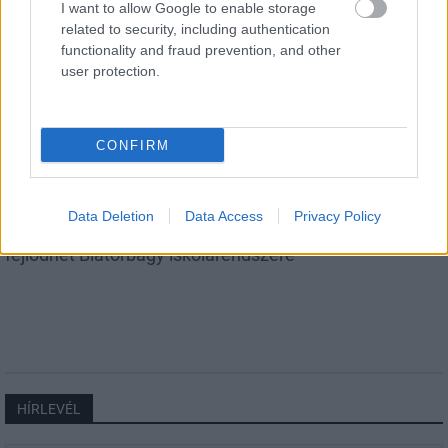
I want to allow Google to enable storage
AJÁNLJUK MÉG
related to security, including authentication
functionality and fraud prevention, and other
Helyi hírek
user protection.
CONFIRM
Data Deletion
Data Access
Privacy Policy
Protestáns építési hagyományokat követő épülettel
fejlődhet Biatorbágy iskolarendszere
HÍRLEVÉL