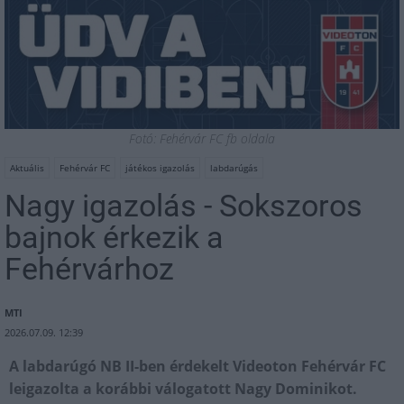
Fotó: Fehérvár FC fb oldala
Aktuális
Fehérvár FC
játékos igazolás
labdarúgás
Nagy igazolás - Sokszoros
bajnok érkezik a
Fehérvárhoz
MTI
2026.07.09. 12:39
A labdarúgó NB II-ben érdekelt Videoton Fehérvár FC
leigazolta a korábbi válogatott Nagy Dominikot.