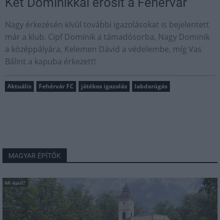
Két Dominikkal erősít a Fehérvár
Nagy érkezésén kívül további igazolásokat is bejelentett
már a klub. Cipf Dominik a támadósorba, Nagy Dominik
a középpályára, Kelemen Dávid a védelembe, míg Vas
Bálint a kapuba érkezett!
Aktuális
Fehérvár FC
játékos igazolás
labdarúgás
MAGYAR ÉPÍTŐK
Mi épül?