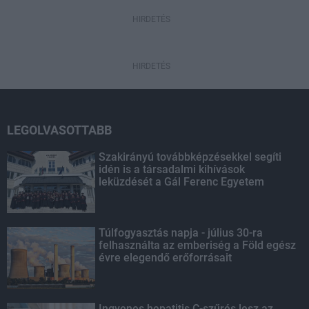
HIRDETÉS
HIRDETÉS
LEGOLVASOTTABB
Szakirányú továbbképzésekkel segíti
idén is a társadalmi kihívások
leküzdését a Gál Ferenc Egyetem
Túlfogyasztás napja - július 30-ra
felhasználta az emberiség a Föld egész
évre elegendő erőforrásait
Ingyenes hepatitis C-szűrés lesz az