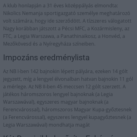
A klub honlapján a 31 éves középpályás elmondta:
Nikolics Nemanja sportigazgató személye meghatározó
volt számára, hogy ide szerződött. A tízszeres válogatott
Nagy korábban játszott a Pécsi MFC, a Kozármisleny, az
FTC, a Legia Warszawa, a Panathinaikosz, a Honvéd, a
Mezőkövesd és a Nyíregyháza színeiben.
Impozáns eredménylista
Az NB I-ben 142 bajnokin lépett pályára, ezeken 14 gólt
jegyzett, míg a lengyel élvonalban hatvan bajnokin 11 gól
a mérlege. Az NB II-ben 45 meccsen 12 gólt szerzett. A
játékos háromszoros lengyel bajnoknak (a Legia
Warszawával), egyszeres magyar bajnoknak (a
Ferencvárossal), háromszoros Magyar Kupa-győztesnek
(a Ferencvárossal), egyszeres lengyel kupagyőztesnek (a
Legia Warszawával) mondhatja magát