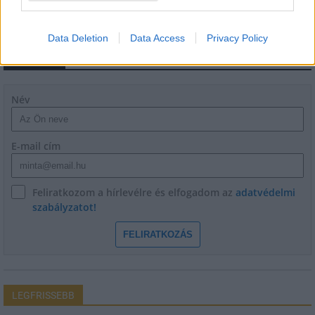
Data Deletion
Data Access
Privacy Policy
HÍRLEVÉL
Név
E-mail cím
Feliratkozom a hírlevélre és elfogadom az
adatvédelmi
szabályzatot!
FELIRATKOZÁS
LEGFRISSEBB