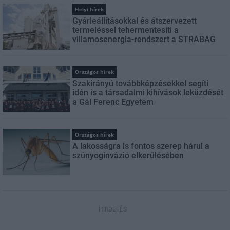
Helyi hírek
Gyárleállításokkal és átszervezett
termeléssel tehermentesíti a
villamosenergia-rendszert a STRABAG
Országos hírek
Szakirányú továbbképzésekkel segíti
idén is a társadalmi kihívások leküzdését
a Gál Ferenc Egyetem
Országos hírek
A lakosságra is fontos szerep hárul a
szúnyoginvázió elkerülésében
HIRDETÉS