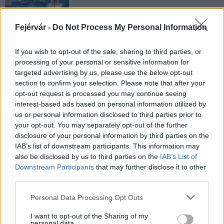
Még több zöld, még több virág és új
Fejérvár -
Do Not Process My Personal Information
játszótér Debrecen egyik legfontosabb
terén
If you wish to opt-out of the sale, sharing to third parties, or
processing of your personal or sensitive information for
targeted advertising by us, please use the below opt-out
Fából épül Budakeszi új óvodája
section to confirm your selection. Please note that after your
opt-out request is processed you may continue seeing
interest-based ads based on personal information utilized by
us or personal information disclosed to third parties prior to
your opt-out. You may separately opt-out of the further
Gyárleállításokkal és átszervezett
disclosure of your personal information by third parties on the
termeléssel tehermentesíti a
IAB’s list of downstream participants. This information may
villamosenergia-rendszert a STRABAG
also be disclosed by us to third parties on the
IAB’s List of
Downstream Participants
that may further disclose it to other
third parties.
Please note that this website/app uses one or more Google
Personal Data Processing Opt Outs
services and may gather and store information including but
AJÁNLJUK MÉG
not limited to your visit or usage behaviour. You may click to
I want to opt-out of the Sharing of my
personal data.