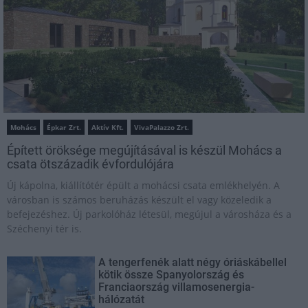
Mohács
Épkar Zrt.
Aktív Kft.
VivaPalazzo Zrt.
Épített öröksége megújításával is készül Mohács a
csata ötszázadik évfordulójára
Új kápolna, kiállítótér épült a mohácsi csata emlékhelyén. A
városban is számos beruházás készült el vagy közeledik a
befejezéshez. Új parkolóház létesül, megújul a városháza és a
Széchenyi tér is.
A tengerfenék alatt négy óriáskábellel
kötik össze Spanyolország és
Franciaország villamosenergia-
hálózatát