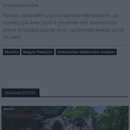
óta követhetőek.
Panulin Ildikó kitért a posta várható fejlesztéseire, azt
mondta pár éven belül a címzettek már automatikus
online értesítést kapnak arról, ha könyvelt levelet adnak
fel nekik.
Aktuális
Magyar Posta Zrt.
elektronikus kézbesítési rendszer
MAGYAR ÉPÍTŐK
Aktuális