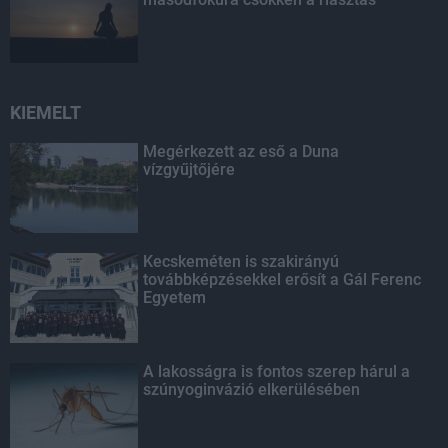
KIEMELT
Megérkezett az eső a Duna
vízgyűjtőjére
Kecskeméten is szakirányú
továbbképzésekkel erősít a Gál Ferenc
Egyetem
A lakosságra is fontos szerep hárul a
szúnyoginvázió elkerülésében