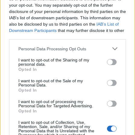
Aktuális
your opt-out. You may separately opt-out of the further
disclosure of your personal information by third parties on the
IAB’s list of downstream participants. This information may
also be disclosed by us to third parties on the
IAB’s List of
Downstream Participants
that may further disclose it to other
third parties.
Please note that this website/app uses one or more Google
Personal Data Processing Opt Outs
Paks II.: Mit jelent az 5. blokk új mérföldköve a
services and may gather and store information including but
felülvizsgálat árnyékában?
not limited to your visit or usage behaviour. You may click to
I want to opt-out of the Sharing of my
personal data.
grant or deny consent to Google and its third-party tags to
Opted In
use your data for below specified purposes in below Google
consent section.
I want to opt-out of the Sale of my
Personal Data.
Opted In
Aktuális
I want to opt-out of processing my
Personal Data for Targeted Advertising.
Opted In
I want to opt-out of Collection, Use,
Retention, Sale, and/or Sharing of my
Personal Data that Is Unrelated with the