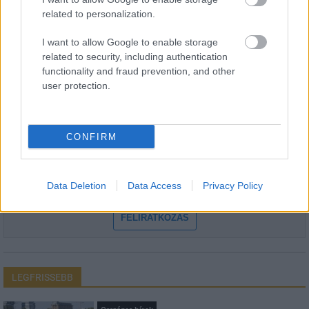
related to personalization.
I want to allow Google to enable storage
HÍRLEVÉL
related to security, including authentication
functionality and fraud prevention, and other
Név
user protection.
E-mail cím
CONFIRM
Feliratkozom a hírlevélre és elfogadom az
adatvédelmi
Data Deletion
Data Access
Privacy Policy
szabályzatot!
FELIRATKOZÁS
LEGFRISSEBB