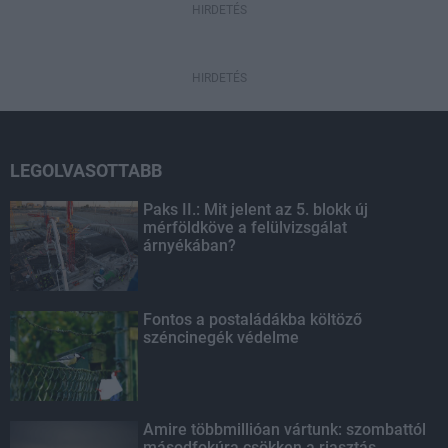
HIRDETÉS
HIRDETÉS
LEGOLVASOTTABB
Paks II.: Mit jelent az 5. blokk új
mérföldköve a felülvizsgálat
árnyékában?
Fontos a postaládákba költöző
széncinegék védelme
Amire többmillióan vártunk: szombattól
másodfokúra csökken a riasztás