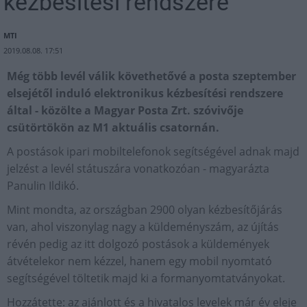
kézbesítési rendszere
MTI
2019.08.08. 17:51
Még több levél válik követhetővé a posta szeptember
elsejétől induló elektronikus kézbesítési rendszere
által - közölte a Magyar Posta Zrt. szóvivője
csütörtökön az M1 aktuális csatornán.
A postások ipari mobiltelefonok segítségével adnak majd
jelzést a levél státuszára vonatkozóan - magyarázta
Panulin Ildikó.
Mint mondta, az országban 2900 olyan kézbesítőjárás
van, ahol viszonylag nagy a küldeményszám, az újítás
révén pedig az itt dolgozó postások a küldemények
átvételekor nem kézzel, hanem egy mobil nyomtató
segítségével töltetik majd ki a formanyomtatványokat.
Hozzátette: az ajánlott és a hivatalos levelek már év eleje