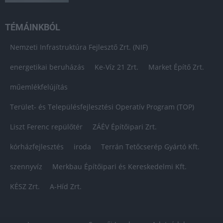
TÉMÁINKBÓL
Nemzeti Infrastruktúra Fejlesztő Zrt. (NIF)
energetikai beruházás
Ke-Víz 21 Zrt.
Market Építő Zrt.
műemlékfelújítás
Terület- és Településfejlesztési Operatív Program (TOP)
Liszt Ferenc repülőtér
ZÁÉV Építőipari Zrt.
kórházfejlesztés
iroda
Terrán Tetőcserép Gyártó Kft.
szennyvíz
Merkbau Építőipari és Kereskedelmi Kft.
KÉSZ Zrt.
A-Híd Zrt.