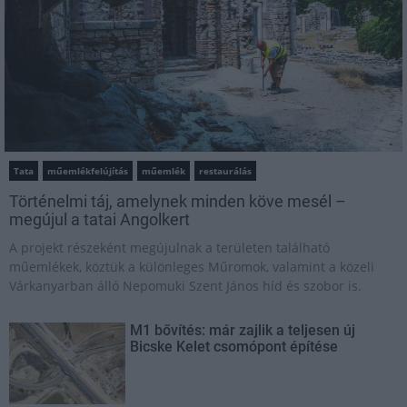
Tata
műemlékfelújítás
műemlék
restaurálás
Történelmi táj, amelynek minden köve mesél –
megújul a tatai Angolkert
A projekt részeként megújulnak a területen található
műemlékek, köztük a különleges Műromok, valamint a közeli
Várkanyarban álló Nepomuki Szent János híd és szobor is.
M1 bővítés: már zajlik a teljesen új
Bicske Kelet csomópont építése