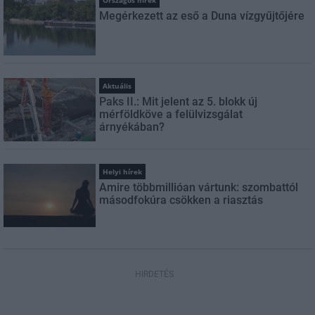
Országos hírek
Megérkezett az eső a Duna vízgyűjtőjére
Aktuális
Paks II.: Mit jelent az 5. blokk új
mérföldköve a felülvizsgálat
árnyékában?
Helyi hírek
Amire többmillióan vártunk: szombattól
másodfokúra csökken a riasztás
HIRDETÉS