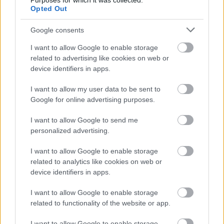
Purposes for which it was collected.
Opted Out
Nagy igazolás - Sokszoros bajnok érkezik a
Fehérvárhoz
Google consents
I want to allow Google to enable storage
related to advertising like cookies on web or
device identifiers in apps.
Aktuális
I want to allow my user data to be sent to
Google for online advertising purposes.
I want to allow Google to send me
personalized advertising.
I want to allow Google to enable storage
related to analytics like cookies on web or
Miért kulcsfontosságú a korszerű légtechnika az
device identifiers in apps.
egészségügyi intézményekben?
I want to allow Google to enable storage
related to functionality of the website or app.
I want to allow Google to enable storage