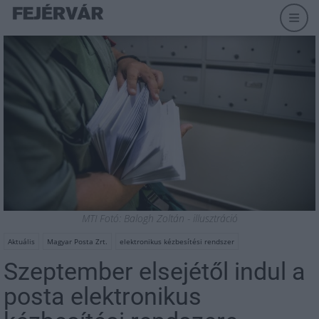
MTI Fotó: Balogh Zoltán - illusztráció
Aktuális
Magyar Posta Zrt.
elektronikus kézbesítési rendszer
Szeptember elsejétől indul a
posta elektronikus