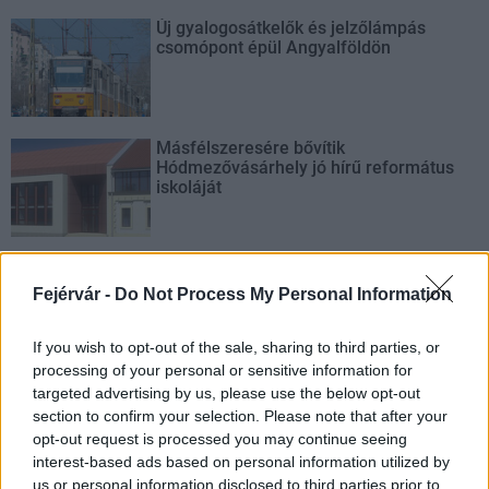
Új gyalogosátkelők és jelzőlámpás
csomópont épül Angyalföldön
Másfélszeresére bővítik
Hódmezővásárhely jó hírű református
iskoláját
Látványos építési szakasz indult be a
Flórián téri felüljárón
Fejérvár -
Do Not Process My Personal Information
If you wish to opt-out of the sale, sharing to third parties, or
processing of your personal or sensitive information for
targeted advertising by us, please use the below opt-out
section to confirm your selection. Please note that after your
opt-out request is processed you may continue seeing
AJÁNLJUK MÉG
interest-based ads based on personal information utilized by
us or personal information disclosed to third parties prior to