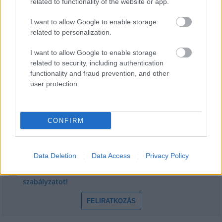
egészségügyi intézményekben?
related to functionality of the website or app.
I want to allow Google to enable storage
related to personalization.
I want to allow Google to enable storage
related to security, including authentication
functionality and fraud prevention, and other
HÍRLEVÉL
user protection.
Név
CONFIRM
E-mail cím
Data Deletion
Data Access
Privacy Policy
Feliratkozom a hírlevélre és elfogadom az
adatvédelmi
szabályzatot!
FELIRATKOZÁS