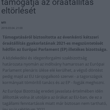
támogatja az óraátállítás
eltörlését
MTI
2019.03.04. 21:00
Támogatásáról biztosította az évenkénti kétszeri
óraátállítás gyakorlatának 2021-es megszüntetését
hétfőn az Európai Parlament (EP) illetékes bizottsága.
A közlekedési és idegenforgalmi szakbizottság
határozata nyomán az indítvány hamarosan az Európai
Parlament plenáris ülése elé kerülhet, a végső döntést
pedig majd az EU társjogalkotó szervei - a tagországok
kormányait tömörítő tanács és az EP - fogják meghozni.
Az Európai Bizottság eredeti javaslata értelmében idén
állították volna át utoljára az órákat az EU-ban, de ez a
tagállami fenntartások miatt már biztosan nem tartható,
így az új céldátum 2021.