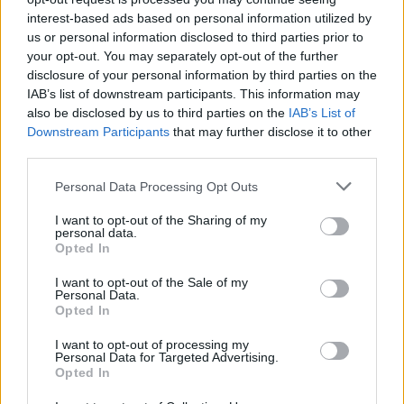
interest-based ads based on personal information utilized by
us or personal information disclosed to third parties prior to
AJÁNLJUK MÉG
your opt-out. You may separately opt-out of the further
disclosure of your personal information by third parties on the
Aktuális
IAB’s list of downstream participants. This information may
also be disclosed by us to third parties on the
IAB’s List of
Downstream Participants
that may further disclose it to other
third parties.
Please note that this website/app uses one or more Google
Personal Data Processing Opt Outs
services and may gather and store information including but
not limited to your visit or usage behaviour. You may click to
I want to opt-out of the Sharing of my
personal data.
Paks II.: Mit jelent az 5. blokk új mérföldköve a
grant or deny consent to Google and its third-party tags to
Opted In
felülvizsgálat árnyékában?
use your data for below specified purposes in below Google
consent section.
I want to opt-out of the Sale of my
Personal Data.
Opted In
I want to opt-out of processing my
Personal Data for Targeted Advertising.
Aktuális
Opted In