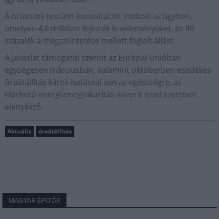
A brüsszeli testület konzultációt indított az ügyben,
amelyen 4,6 millióan fejezték ki véleményüket, és 80
százalék a megszüntetése mellett foglalt állást.
A javaslat támogatói szerint az Európai Unióban
egységesen márciusban, valamint októberben esedékes
óraátállítás káros hatással van az egészségre, az
elérhető energiamegtakarítás viszont ezzel szemben
elenyésző.
Aktuális
óraátállítás
MAGYAR ÉPÍTŐK