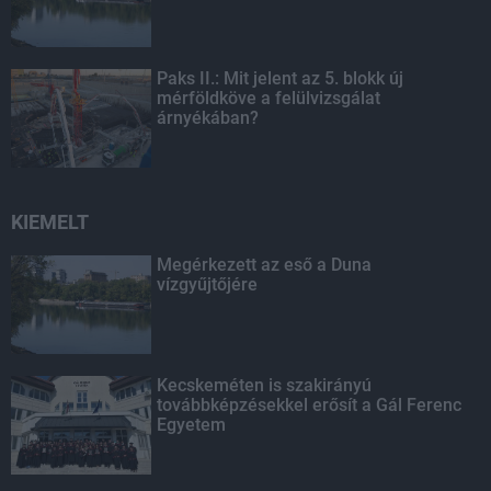
Paks II.: Mit jelent az 5. blokk új
mérföldköve a felülvizsgálat
árnyékában?
KIEMELT
Megérkezett az eső a Duna
vízgyűjtőjére
Kecskeméten is szakirányú
továbbképzésekkel erősít a Gál Ferenc
Egyetem