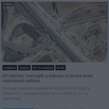
Útépítés
autópálya
útépítés
M1-es autópálya
Bicske
M1 bővítés: már zajlik a teljesen új Bicske Kelet
csomópont építése
Tizenegy meglévő csomópontot korszerűsít és négy új,
különszintű csomópontot hoz létre az MKIF az M1-es
bővítésénél.