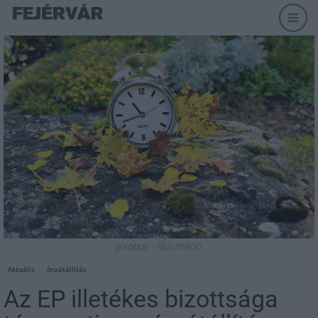
pixabay - illusztráció
Aktuális
óraátállítás
Az EP illetékes bizottsága