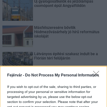
Új gyalogosátkelők és jelzőlámpás
csomópont épül Angyalföldön
Másfélszeresére bővítik
Hódmezővásárhely jó hírű református
iskoláját
Látványos építési szakasz indult be a
Flórián téri felüljárón
Fejérvár -
Do Not Process My Personal Information
Paks II.: Mit jelent az 5. blokk új
mérföldköve a felülvizsgálat
If you wish to opt-out of the sale, sharing to third parties, or
árnyékában?
processing of your personal or sensitive information for
targeted advertising by us, please use the below opt-out
section to confirm your selection. Please note that after your
opt-out request is processed you may continue seeing