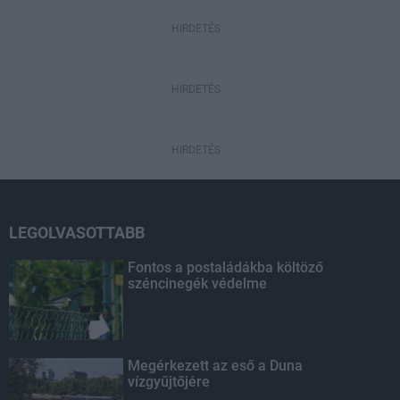
HIRDETÉS
HIRDETÉS
HIRDETÉS
LEGOLVASOTTABB
Fontos a postaládákba költöző
széncinegék védelme
Megérkezett az eső a Duna
vízgyűjtőjére