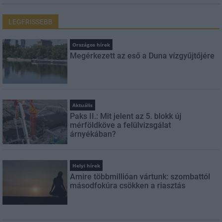
LEGFRISSEBB
Országos hírek
Megérkezett az eső a Duna vízgyűjtőjére
Aktuális
Paks II.: Mit jelent az 5. blokk új
mérföldköve a felülvizsgálat
árnyékában?
Helyi hírek
Amire többmillióan vártunk: szombattól
másodfokúra csökken a riasztás