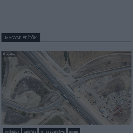
MAGYAR ÉPÍTŐK
Útépítés
autópálya
útépítés
M1-es autópálya
Bicske