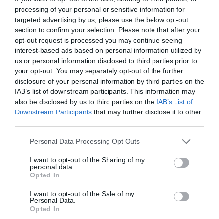
processing of your personal or sensitive information for
targeted advertising by us, please use the below opt-out
Paks II.: Mit jelent az 5. blokk új
section to confirm your selection. Please note that after your
mérföldköve a felülvizsgálat
opt-out request is processed you may continue seeing
árnyékában?
interest-based ads based on personal information utilized by
us or personal information disclosed to third parties prior to
your opt-out. You may separately opt-out of the further
disclosure of your personal information by third parties on the
IAB’s list of downstream participants. This information may
also be disclosed by us to third parties on the
IAB’s List of
AJÁNLJUK MÉG
Downstream Participants
that may further disclose it to other
third parties.
Aktuális
Please note that this website/app uses one or more Google
Personal Data Processing Opt Outs
services and may gather and store information including but
not limited to your visit or usage behaviour. You may click to
I want to opt-out of the Sharing of my
personal data.
grant or deny consent to Google and its third-party tags to
Opted In
use your data for below specified purposes in below Google
consent section.
I want to opt-out of the Sale of my
Personal Data.
Opted In
Paks II.: Mit jelent az 5. blokk új mérföldköve a