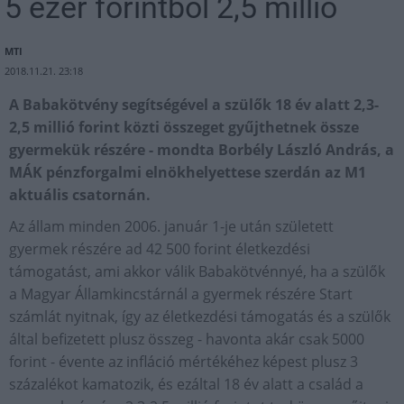
5 ezer forintből 2,5 millió
MTI
2018.11.21. 23:18
A Babakötvény segítségével a szülők 18 év alatt 2,3-
2,5 millió forint közti összeget gyűjthetnek össze
gyermekük részére - mondta Borbély László András, a
MÁK pénzforgalmi elnökhelyettese szerdán az M1
aktuális csatornán.
Az állam minden 2006. január 1-je után született
gyermek részére ad 42 500 forint életkezdési
támogatást, ami akkor válik Babakötvénnyé, ha a szülők
a Magyar Államkincstárnál a gyermek részére Start
számlát nyitnak, így az életkezdési támogatás és a szülők
által befizetett plusz összeg - havonta akár csak 5000
forint - évente az infláció mértékéhez képest plusz 3
százalékot kamatozik, és ezáltal 18 év alatt a család a