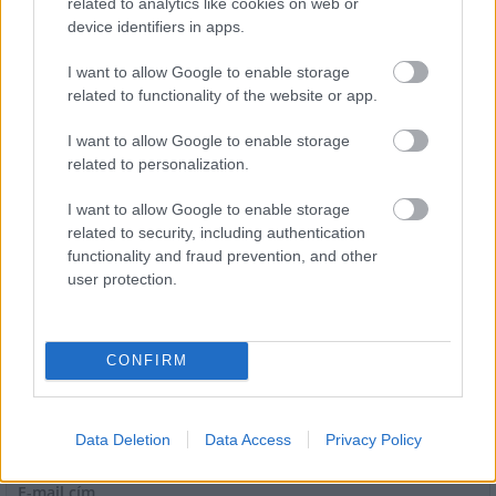
related to analytics like cookies on web or
device identifiers in apps.
I want to allow Google to enable storage
related to functionality of the website or app.
I want to allow Google to enable storage
Miért kulcsfontosságú a korszerű légtechnika az
related to personalization.
egészségügyi intézményekben?
I want to allow Google to enable storage
related to security, including authentication
functionality and fraud prevention, and other
user protection.
HÍRLEVÉL
CONFIRM
Név
Data Deletion
Data Access
Privacy Policy
E-mail cím