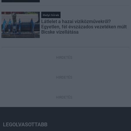
Helyi hírek
Látlelet a hazai víziközművekről?
Egyetlen, fél évszázados vezetéken múlt
Bicske vízellátása
HIRDETÉS
HIRDETÉS
HIRDETÉS
LEGOLVASOTTABB