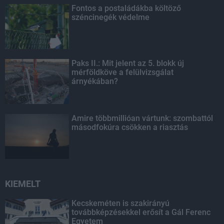
Fontos a postaládákba költöző
széncinegék védelme
Paks II.: Mit jelent az 5. blokk új
mérföldköve a felülvizsgálat
árnyékában?
Amire többmillióan vártunk: szombattól
másodfokúra csökken a riasztás
KIEMELT
Kecskeméten is szakirányú
továbbképzésekkel erősít a Gál Ferenc
Egyetem