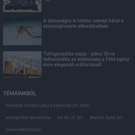
A lakosságra is fontos szerep hárul a
szúnyoginvázió elkerülésében
Túlfogyasztás napja - július 30-ra
felhasználta az emberiség a Föld egész
évre elegendő erőforrásait
TÉMÁINKBÓL
Nemzeti Infrastruktúra Fejlesztő Zrt. (NIF)
energetikai beruházás
Ke-Víz 21 Zrt.
Market Építő Zrt.
műemlékfelújítás