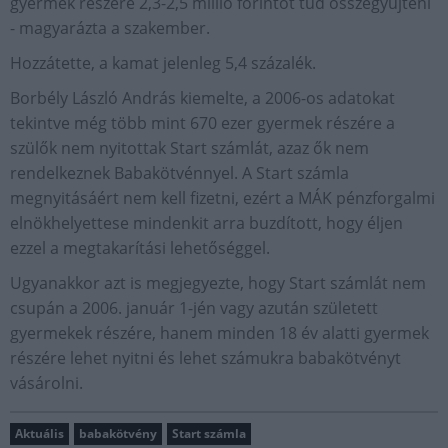
gyermek részére 2,3-2,5 millió forintot tud összegyűjteni
- magyarázta a szakember.
Hozzátette, a kamat jelenleg 5,4 százalék.
Borbély László András kiemelte, a 2006-os adatokat
tekintve még több mint 670 ezer gyermek részére a
szülők nem nyitottak Start számlát, azaz ők nem
rendelkeznek Babakötvénnyel. A Start számla
megnyitásáért nem kell fizetni, ezért a MÁK pénzforgalmi
elnökhelyettese mindenkit arra buzdított, hogy éljen
ezzel a megtakarítási lehetőséggel.
Ugyanakkor azt is megjegyezte, hogy Start számlát nem
csupán a 2006. január 1-jén vagy azután született
gyermekek részére, hanem minden 18 év alatti gyermek
részére lehet nyitni és lehet számukra babakötvényt
vásárolni.
Aktuális
babakötvény
Start számla