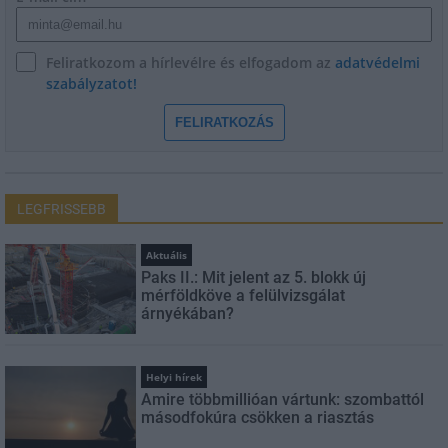
Feliratkozom a hírlevélre és elfogadom az
adatvédelmi
szabályzatot!
FELIRATKOZÁS
LEGFRISSEBB
Aktuális
Paks II.: Mit jelent az 5. blokk új
mérföldköve a felülvizsgálat
árnyékában?
Helyi hírek
Amire többmillióan vártunk: szombattól
másodfokúra csökken a riasztás