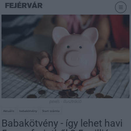
pexels - illusztráció
Aktuális
babakötvény
Start számla
Babakötvény - így lehet havi