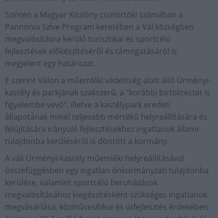
Szintén a Magyar Közlöny csütörtöki számában a
Pannónia Szíve Program keretében a Vál községben
megvalósításra kerülő turisztikai és sportcélú
fejlesztések előkészítéséről és támogatásáról is
megjelent egy határozat.
E szerint Válon a műemléki védettség alatt álló Ürményi-
kastély és parkjának szakszerű, a "korábbi birtoktestet is
figyelembe vevő", illetve a kastélypark eredeti
állapotának minél teljesebb mértékű helyreállítására és
felújítására irányuló fejlesztésekhez ingatlanok állami
tulajdonba kerüléséről is döntött a kormány.
A váli Ürményi-kastély műemléki helyreállításával
összefüggésben egy ingatlan önkormányzati tulajdonba
kerülése, valamint sportcélú beruházások
megvalósításához kiegészítésként szükséges ingatlanok
megvásárlása, közművesítése és útfejlesztés érdekében