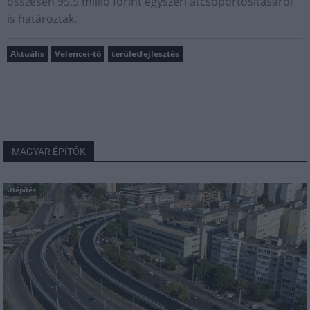
összesen 95,5 millió forint egyszeri átcsoportosításáról
is határoztak.
Aktuális
Velencei-tó
területfejlesztés
MAGYAR ÉPÍTŐK
Útépítés