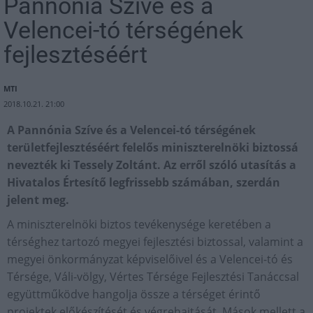
Pannónia Szíve és a
Velencei-tó térségének
fejlesztéséért
MTI
2018.10.21. 21:00
A Pannónia Szíve és a Velencei-tó térségének
területfejlesztéséért felelős miniszterelnöki biztossá
nevezték ki Tessely Zoltánt. Az erről szóló utasítás a
Hivatalos Értesítő legfrissebb számában, szerdán
jelent meg.
A miniszterelnöki biztos tevékenysége keretében a
térséghez tartozó megyei fejlesztési biztossal, valamint a
megyei önkormányzat képviselőivel és a Velencei-tó és
Térsége, Váli-völgy, Vértes Térsége Fejlesztési Tanáccsal
együttműködve hangolja össze a térséget érintő
projektek előkészítését és végrehajtását. Mások mellett a