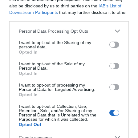
Látlelet a hazai víziközművekről?
also be disclosed by us to third parties on the
IAB’s List of
Egyetlen, fél évszázados vezetéken
Downstream Participants
that may further disclose it to other
múlt Bicske vízellátása
third parties.
Please note that this website/app uses one or more Google
Personal Data Processing Opt Outs
services and may gather and store information including but
Épített öröksége megújításával is készül
not limited to your visit or usage behaviour. You may click to
I want to opt-out of the Sharing of my
Mohács a csata ötszázadik
personal data.
évfordulójára
grant or deny consent to Google and its third-party tags to
Opted In
use your data for below specified purposes in below Google
consent section.
I want to opt-out of the Sale of my
Personal Data.
Opted In
I want to opt-out of processing my
AJÁNLJUK MÉG
Personal Data for Targeted Advertising.
Opted In
Aktuális
I want to opt-out of Collection, Use,
Retention, Sale, and/or Sharing of my
Personal Data that Is Unrelated with the
Purposes for which it was collected.
Opted Out
Google consents