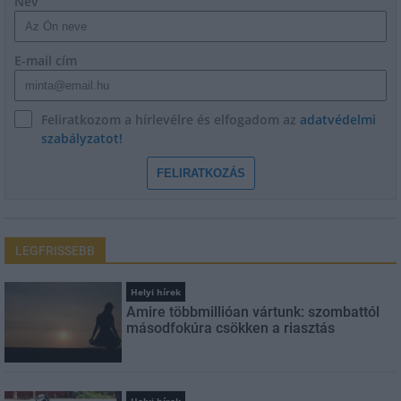
Név
E-mail cím
Feliratkozom a hírlevélre és elfogadom az
adatvédelmi
szabályzatot!
FELIRATKOZÁS
LEGFRISSEBB
Helyi hírek
Amire többmillióan vártunk: szombattól
másodfokúra csökken a riasztás