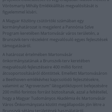
Vörösmarty Mihály Emlékkiállítás megvalósítását is
figyelemmel kíséri.
A Magyar Közlöny csütörtöki számában egy
kormányhatározat is megjelent a Pannónia Szíve
Program keretében Martonvásár város területén, a
Brunszvik-terv részeként megvalósuló egyes fejlesztések
támogatásáról.
A határozat értelmében Martonvásár
önkormányzatának a Brunszvik-terv keretében
megvalósuló fejlesztéseire 400 millió forint
átcsoportosításáról döntöttek. Emellett Martonvásáron
a Beethoven-emlékévhez kapcsolódó fejlesztésekre,
valamint az "Agroverzum" látogatóközpont befejezésére
200 millió forintos forrást biztosítanak, azzal a feltétellel,
hogy a Magyar Tudományos Akadémia és Martonvásár
Város Önkormányzata között megállapodás jön létre a
Brunszvik sétány területének használatáról.