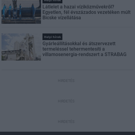
Helyi hírek
Látlelet a hazai víziközművekről?
Egyetlen, fél évszázados vezetéken múlt
Bicske vízellátása
Helyi hírek
Gyárleállításokkal és átszervezett
termeléssel tehermentesíti a
villamosenergia-rendszert a STRABAG
HIRDETÉS
HIRDETÉS
HIRDETÉS