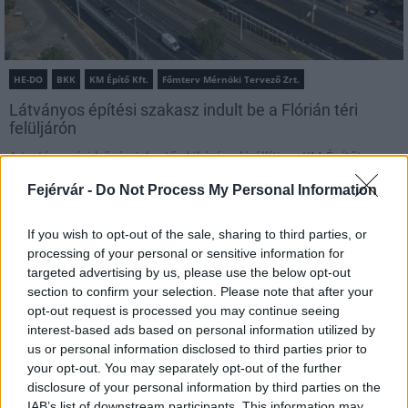
HE-DO
BKK
KM Építő Kft.
Főmterv Mérnöki Tervező Zrt.
Látványos építési szakasz indult be a Flórián téri
felüljárón
A tartós nyári hőség jelentős kihívás elé állítja a KM Építőt,
ennek ellenére folyamatosan halad az aszfaltozás.
Fejérvár -
Do Not Process My Personal Information
Paks II.: Mit jelent az 5. blokk új
If you wish to opt-out of the sale, sharing to third parties, or
mérföldköve a felülvizsgálat
árnyékában?
processing of your personal or sensitive information for
targeted advertising by us, please use the below opt-out
section to confirm your selection. Please note that after your
opt-out request is processed you may continue seeing
Elkészült a Liszt Ferenc repülőtér
interest-based ads based on personal information utilized by
közelében lévő logisztikai bázis út- és
us or personal information disclosed to third parties prior to
közműhálózatának fejlesztése
your opt-out. You may separately opt-out of the further
disclosure of your personal information by third parties on the
IAB’s list of downstream participants. This information may