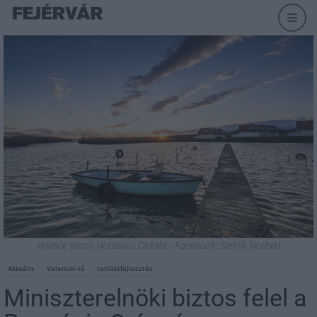
Velence Város Hivatalos Oldala - Facebook: Stehlik Norbert
Aktuális
Velencei-tó
területfejlesztés
Miniszterelnöki biztos felel a