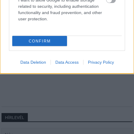
I want to allow Google to enable storage
related to security, including authentication
functionality and fraud prevention, and other
Aktuális
user protection.
CONFIRM
Data Deletion
Data Access
Privacy Policy
Transzparencia és hatékonyság
HÍRLEVÉL