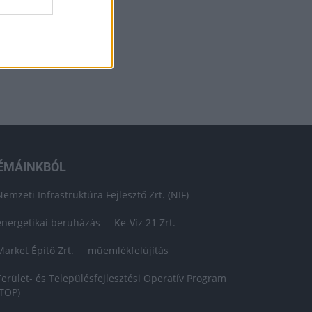
ÉMÁINKBÓL
Nemzeti Infrastruktúra Fejlesztő Zrt. (NIF)
energetikai beruházás
Ke-Víz 21 Zrt.
Market Építő Zrt.
műemlékfelújítás
Terület- és Településfejlesztési Operatív Program
(TOP)