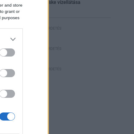
múlt Bicske vízellátása
er and store
to grant or
ed purposes
HIRDETÉS
HIRDETÉS
HIRDETÉS