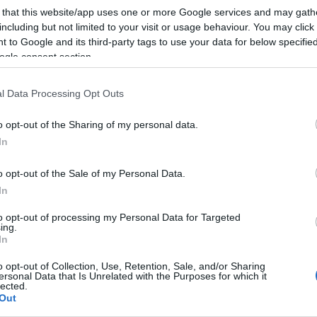
 that this website/app uses one or more Google services and may gath
kinthető meg a spanyol fővárosban.
including but not limited to your visit or usage behaviour. You may click 
 to Google and its third-party tags to use your data for below specifi
ogle consent section.
l Data Processing Opt Outs
o opt-out of the Sharing of my personal data.
In
o opt-out of the Sale of my Personal Data.
Másfélszeresére bővítik
In
Hódmezővásárhely jó hírű
református iskoláját
to opt-out of processing my Personal Data for Targeted
ing.
In
Látványos építési szakasz indult
o opt-out of Collection, Use, Retention, Sale, and/or Sharing
ersonal Data that Is Unrelated with the Purposes for which it
be a Flórián téri felüljárón
lected.
Out