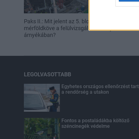
Paks II.: Mit jelent az 5. blokk új
Nagy igazolás
mérföldköve a felülvizsgálat
bajnok érkezi
árnyékában?
LEGOLVASOTTABB
Egyhetes országos ellenőrzést tart
a rendőrség a utakon
Fontos a postaládákba költöző
széncinegék védelme