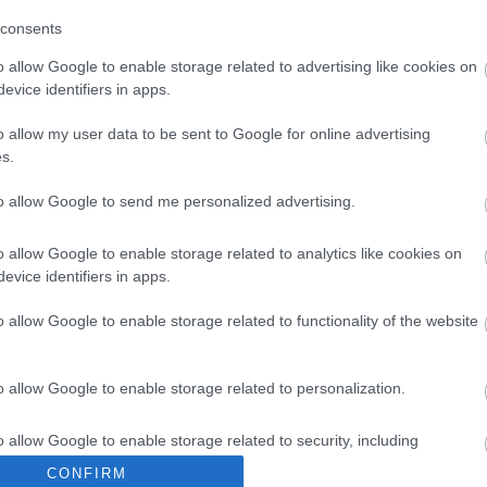
consents
Paks II.: Mit jelent az 5. blokk új
mérföldköve a felülvizsgálat
o allow Google to enable storage related to advertising like cookies on
árnyékában?
evice identifiers in apps.
o allow my user data to be sent to Google for online advertising
s.
Elkészült a Liszt Ferenc repülőtér
közelében lévő logisztikai bázis út-
és közműhálózatának fejlesztése
a
to allow Google to send me personalized advertising.
o allow Google to enable storage related to analytics like cookies on
evice identifiers in apps.
o allow Google to enable storage related to functionality of the website
Aktuális
o allow Google to enable storage related to personalization.
o allow Google to enable storage related to security, including
cation functionality and fraud prevention, and other user protection.
CONFIRM