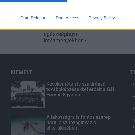
Data Deletion
Data Access
Privacy Policy
 - Sokszoros
Miért kulcsfontosságú a
k a Fehérvárhoz
korszerű légtechnika az
egészségügyi
intézményekben?
KIEMELT
T
Kecskeméten is szakirányú
továbbképzésekkel erősít a Gál
Ferenc Egyetem
A lakosságra is fontos szerep
hárul a szúnyoginvázió
elkerülésében