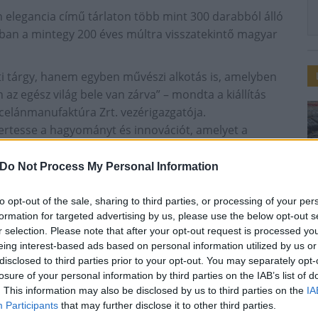
 elegancia című tárlaton több mint 300 darabból álló
ban a mintegy 200 éves múltra visszatekintő magyar
i tárgy, hanem egyben művészi alkotás is, amelyben
n az egész világ bele van zárva” – mondta a kiállítás
celánmanufaktúra Zrt. vezérigazgatója.
ertesse a hagyományt és innovációt, amelyet a
ta köt össze embereket, városokat, földrajzi
lítás ünnepet jelent – mondta Simon Attila.
Do Not Process My Personal Information
étrejött tárlat látogatói bepillantást kaphatnak a
to opt-out of the sale, sharing to third parties, or processing of your per
ítés technológiájába, de elsősorban a formák és
formation for targeted advertising by us, please use the below opt-out s
.
r selection. Please note that after your opt-out request is processed y
híresebb herendi motívum, a Viktória, a Rotschild és
eing interest-based ads based on personal information utilized by us or
túra megrendelői közé tartoztak.
disclosed to third parties prior to your opt-out. You may separately opt-
losure of your personal information by third parties on the IAB’s list of
ézműves porcelánüzem termékpalettáján ma már több
. This information may also be disclosed by us to third parties on the
IA
te 350-400 új terméket állítanak elő, amelyekből a
Participants
that may further disclose it to other third parties.