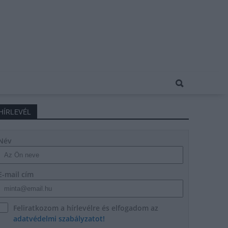
HÍRLEVÉL
Név
E-mail cím
Feliratkozom a hírlevélre és elfogadom az
adatvédelmi szabályzatot!