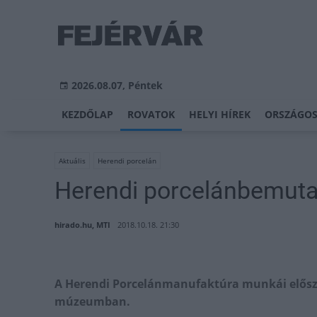
2026.08.07, Péntek
KEZDŐLAP
ROVATOK
HELYI HÍREK
ORSZÁGOS
Aktuális
Herendi porcelán
Herendi porcelánbemut
hirado.hu, MTI
2018.10.18. 21:30
A Herendi Porcelánmanufaktúra munkái elősz
múzeumban.