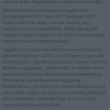
szavaira, ebben megköszönte az elmúlt évek munkáját.
Babos Drouet irányításával három egyéni WTA-
tornagyőzelme (2018 Tajvan, 2017 Budapest, 2015
Tajvan) mellett öt alkalommal volt finalista, míg
párosban 11-szer ünnepelhetett. Addigi legnagyobb
sikereként tavaly év végén a cseh Andrea Hlavackovával
megnyerte a páros világbajnokságot.
Legjobb Grand Slam-szereplései is a monacói edzőhöz
kötődnek: egyéniben a 2016-os US Openen a harmadik
fordulóig jutott, míg idén az Australian Openen - Kristina
Mladenovic párjaként - győzni tudott, és további három
alkalommal (2014-ben Mladenoviccsal Wimbledonban,
2016-ban Jaroszlava Svedovával ugyancsak
Wimbledonban, 2018-ban a US Openen Mladenoviccsal)
volt finalista. Vegyes párosban két GS-döntőt játszhatott
(2015 Wimbledon, Alexander Peya, 2018 Australian
Open, Rohan Bopanna oldalán).