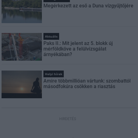
Megérkezett az eső a Duna vízgyűjtőjére
Aktuális
Paks II.: Mit jelent az 5. blokk új
mérföldköve a felülvizsgálat
árnyékában?
Helyi hírek
Amire többmillióan vártunk: szombattól
másodfokúra csökken a riasztás
HIRDETÉS