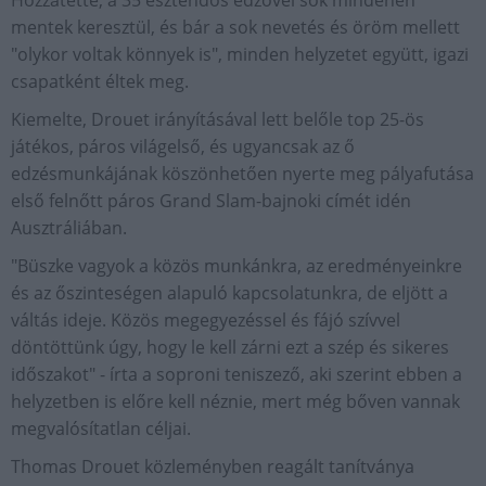
mentek keresztül, és bár a sok nevetés és öröm mellett
"olykor voltak könnyek is", minden helyzetet együtt, igazi
csapatként éltek meg.
Kiemelte, Drouet irányításával lett belőle top 25-ös
játékos, páros világelső, és ugyancsak az ő
edzésmunkájának köszönhetően nyerte meg pályafutása
első felnőtt páros Grand Slam-bajnoki címét idén
Ausztráliában.
"Büszke vagyok a közös munkánkra, az eredményeinkre
és az őszinteségen alapuló kapcsolatunkra, de eljött a
váltás ideje. Közös megegyezéssel és fájó szívvel
döntöttünk úgy, hogy le kell zárni ezt a szép és sikeres
időszakot" - írta a soproni teniszező, aki szerint ebben a
helyzetben is előre kell néznie, mert még bőven vannak
megvalósítatlan céljai.
Thomas Drouet közleményben reagált tanítványa