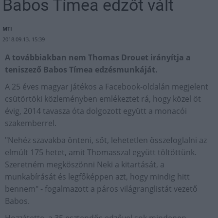
Babos Tímea edzőt vált
MTI
2018.09.13. 15:39
A továbbiakban nem Thomas Drouet irányítja a
teniszező Babos Tímea edzésmunkáját.
A 25 éves magyar játékos a Facebook-oldalán megjelent
csütörtöki közleményben emlékeztet rá, hogy közel öt
évig, 2014 tavasza óta dolgozott együtt a monacói
szakemberrel.
"Nehéz szavakba önteni, sőt, lehetetlen összefoglalni az
elmúlt 175 hetet, amit Thomasszal együtt töltöttünk.
Szeretném megköszönni Neki a kitartását, a
munkabírását és legfőképpen azt, hogy mindig hitt
bennem" - fogalmazott a páros világranglistát vezető
Babos.
Hozzátette, a 35 esztendős edzővel sok mindenen