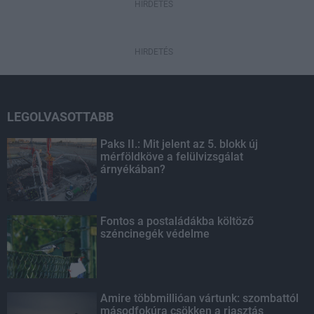
HIRDETÉS
HIRDETÉS
LEGOLVASOTTABB
Paks II.: Mit jelent az 5. blokk új
mérföldköve a felülvizsgálat
árnyékában?
Fontos a postaládákba költöző
széncinegék védelme
Amire többmillióan vártunk: szombattól
másodfokúra csökken a riasztás