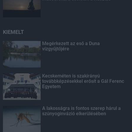
KIEMELT
Megérkezett az eső a Duna
vízgyűjtőjére
Kecskeméten is szakirányú
továbbképzésekkel erősít a Gál Ferenc
Egyetem
A lakosságra is fontos szerep hárul a
szúnyoginvázió elkerülésében