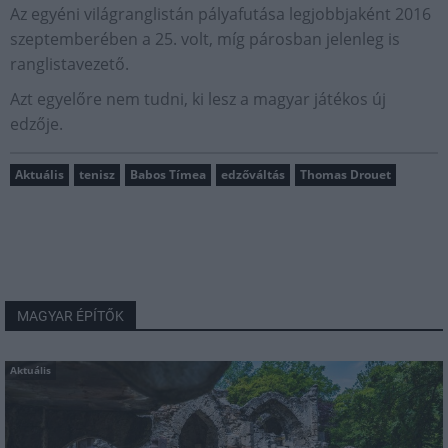
Az egyéni világranglistán pályafutása legjobbjaként 2016
szeptemberében a 25. volt, míg párosban jelenleg is
ranglistavezető.
Azt egyelőre nem tudni, ki lesz a magyar játékos új
edzője.
Aktuális
tenisz
Babos Tímea
edzőváltás
Thomas Drouet
MAGYAR ÉPÍTŐK
Aktuális