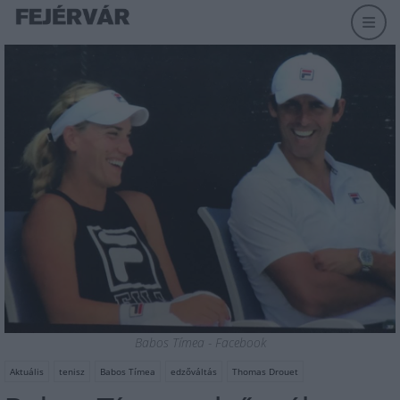
Babos Tímea - Facebook
Aktuális
tenisz
Babos Tímea
edzőváltás
Thomas Drouet