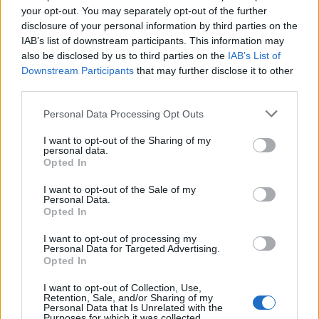
your opt-out. You may separately opt-out of the further
Új gyalogosátkelők és jelzőlámpás
disclosure of your personal information by third parties on the
csomópont épül Angyalföldön
IAB’s list of downstream participants. This information may
also be disclosed by us to third parties on the
IAB’s List of
Downstream Participants
that may further disclose it to other
third parties.
Másfélszeresére bővítik
Hódmezővásárhely jó hírű református
Please note that this website/app uses one or more Google
Personal Data Processing Opt Outs
iskoláját
services and may gather and store information including but
not limited to your visit or usage behaviour. You may click to
I want to opt-out of the Sharing of my
personal data.
grant or deny consent to Google and its third-party tags to
Opted In
use your data for below specified purposes in below Google
Látványos építési szakasz indult be a
Flórián téri felüljárón
consent section.
I want to opt-out of the Sale of my
Personal Data.
Opted In
I want to opt-out of processing my
Personal Data for Targeted Advertising.
Opted In
AJÁNLJUK MÉG
I want to opt-out of Collection, Use,
Retention, Sale, and/or Sharing of my
Personal Data that Is Unrelated with the
Purposes for which it was collected.