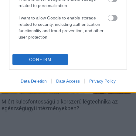
related to personalization.
Nagy igazolás - Sokszoros bajnok érkezik a
Fehérvárhoz
I want to allow Google to enable storage
related to security, including authentication
functionality and fraud prevention, and other
user protection.
Aktuális
CONFIRM
Data Deletion
Data Access
Privacy Policy
Miért kulcsfontosságú a korszerű légtechnika az
egészségügyi intézményekben?