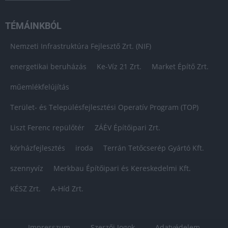
TÉMÁINKBÓL
Nemzeti Infrastruktúra Fejlesztő Zrt. (NIF)
energetikai beruházás
Ke-Víz 21 Zrt.
Market Építő Zrt.
műemlékfelújítás
Terület- és Településfejlesztési Operatív Program (TOP)
Liszt Ferenc repülőtér
ZÁÉV Építőipari Zrt.
kórházfejlesztés
iroda
Terrán Tetőcserép Gyártó Kft.
szennyvíz
Merkbau Építőipari és Kereskedelmi Kft.
KÉSZ Zrt.
A-Híd Zrt.
Impresszum
Szerzői Jogok
Adatvédelem