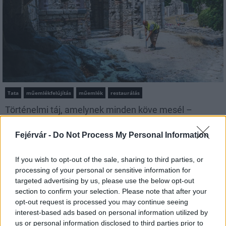
Tata
műemlékfelújítás
műemlék
restaurálás
Történelmi táj, amelynek minden köve mesél –
megújul a tatai Angolkert
A projekt részeként megújulnak a területen található
Fejérvár -
Do Not Process My Personal Information
műemlékek, köztük a különleges Műromok, valamint a közeli
Várkanyarban álló Nepomuki Szent János híd és szobor is.
If you wish to opt-out of the sale, sharing to third parties, or
processing of your personal or sensitive information for
M1 bővítés: már zajlik a teljesen új
targeted advertising by us, please use the below opt-out
Bicske Kelet csomópont építése
section to confirm your selection. Please note that after your
opt-out request is processed you may continue seeing
interest-based ads based on personal information utilized by
us or personal information disclosed to third parties prior to