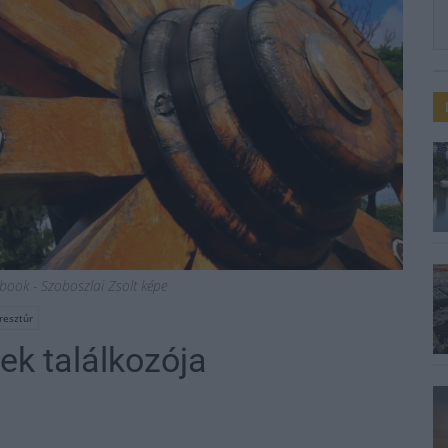
ebook - Szoboszlai Zsolt képe
resztúr
ek találkozója