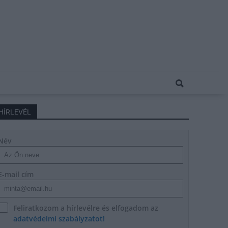
HÍRLEVÉL
Név
E-mail cím
Feliratkozom a hírlevélre és elfogadom az
adatvédelmi szabályzatot!