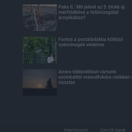
Paks II.: Mit jelent az 5. blokk új
mérföldköve a felülvizsgálat
árnyékában?
Fontos a postaládákba költöző
széncinegék védelme
Amire többmillióan vártunk:
szombattól másodfokúra csökken 
riasztás
Impresszum
Szerzői Jogok