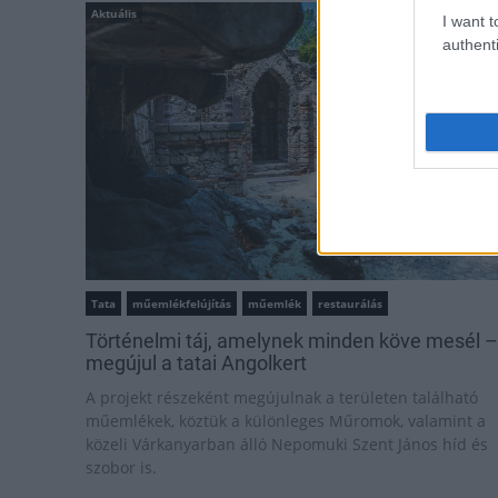
Aktuális
I want t
authenti
Tata
műemlékfelújítás
műemlék
restaurálás
Történelmi táj, amelynek minden köve mesél –
megújul a tatai Angolkert
A projekt részeként megújulnak a területen található
műemlékek, köztük a különleges Műromok, valamint a
közeli Várkanyarban álló Nepomuki Szent János híd és
szobor is.