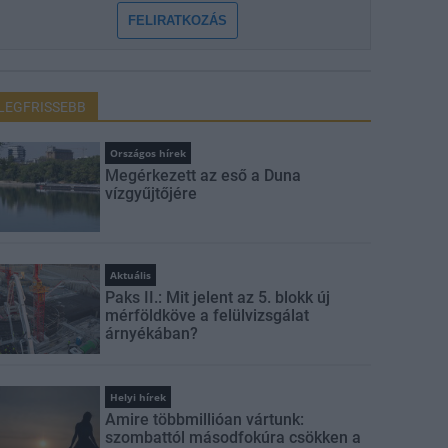
FELIRATKOZÁS
LEGFRISSEBB
Országos hírek
Megérkezett az eső a Duna
vízgyűjtőjére
Aktuális
Paks II.: Mit jelent az 5. blokk új
mérföldköve a felülvizsgálat
árnyékában?
Helyi hírek
Amire többmillióan vártunk:
szombattól másodfokúra csökken a