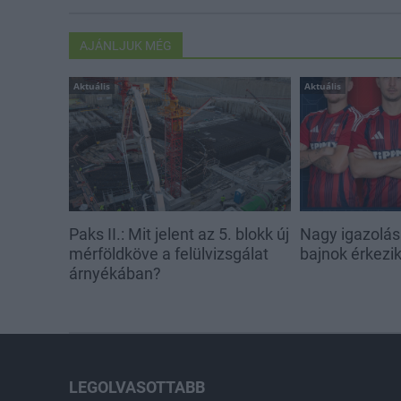
AJÁNLJUK MÉG
Aktuális
Aktuális
Paks II.: Mit jelent az 5. blokk új
Nagy igazolás
mérföldköve a felülvizsgálat
bajnok érkezi
árnyékában?
LEGOLVASOTTABB