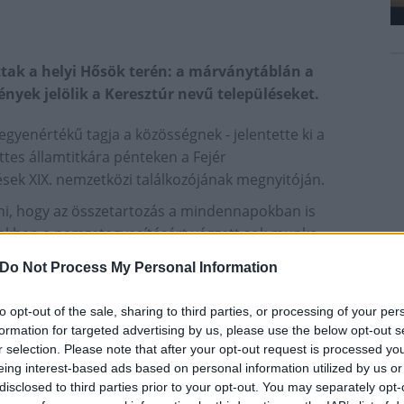
tak a helyi Hősök terén: a márványtáblán a
nyek jelölik a Keresztúr nevű településeket.
yenértékű tagja a közösségnek - jelentette ki a
ttes államtitkára pénteken a Fejér
sek XIX. nemzetközi találkozójának megnyitóján.
lni, hogy az összetartozás a mindennapokban is
ekben a nemzetegyesítésért végzett sok munka
szakított település között épülnek kapcsolatok,
Do Not Process My Personal Information
ve hitet tettek egymás mellett, mert a nevük és a
to opt-out of the sale, sharing to third parties, or processing of your per
kedésével igyekszik a nemzeti összetartozást és a
formation for targeted advertising by us, please use the below opt-out s
bben a munkában a Keresztúr nevű településeknek
r selection. Please note that after your opt-out request is processed y
eing interest-based ads based on personal information utilized by us or
disclosed to third parties prior to your opt-out. You may separately opt-
ogy a magyar jövőt erős, önálló közösségekre és a