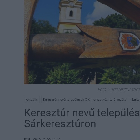
Fotó: Sárkeresztúr fac
Aktuális
Keresztúr nevű települések XIX. nemzetközi találkozója
Sárke
Keresztúr nevű település
Sárkeresztúron
mti
2018.06.22. 14:25