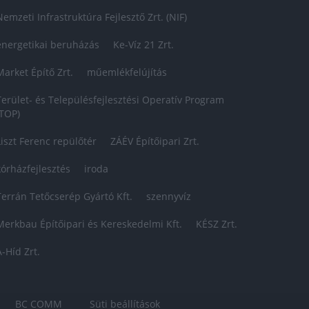
Nemzeti Infrastruktúra Fejlesztő Zrt. (NIF)
energetikai beruházás
Ke-Víz 21 Zrt.
Market Építő Zrt.
műemlékfelújítás
Terület- és Településfejlesztési Operatív Program
(TOP)
Liszt Ferenc repülőtér
ZÁÉV Építőipari Zrt.
kórházfejlesztés
iroda
Terrán Tetőcserép Gyártó Kft.
szennyvíz
Merkbau Építőipari és Kereskedelmi Kft.
KÉSZ Zrt.
A-Híd Zrt.
BC COMM
Süti beállítások