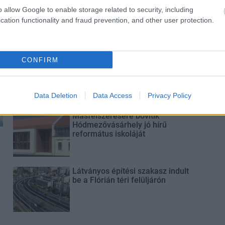
M1 bővítés: már zajlik a teljesen új
o allow Google to enable storage related to security, including
Bicske Kelet csomópont építése
cation functionality and fraud prevention, and other user protection.
Új gyalogosátkelők és jelzőlámpás
CONFIRM
csomópont épül Angyalföldön
Data Deletion
Data Access
Privacy Policy
Másfélszeresére bővítik
Hódmezővásárhely jó hírű
református iskoláját
Látványos építési szakasz indult
be a Flórián téri felüljárón