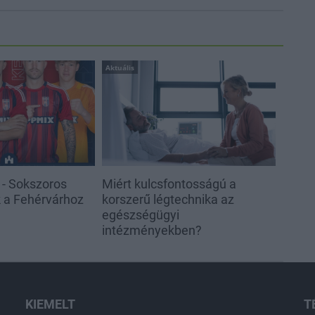
Aktuális
 - Sokszoros
Miért kulcsfontosságú a
k a Fehérvárhoz
korszerű légtechnika az
egészségügyi
intézményekben?
KIEMELT
T