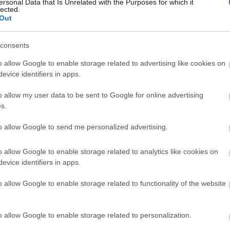
ersonal Data that Is Unrelated with the Purposes for which it
égre helyet adjanak a rendezvénynek.
lected.
Out
zt vett Apátkeresztúr (Erdély), Balatonkeresztúr
consents
úr (Borsod-Abaúj-Zemplén), Csernakeresztúr (Erdély),
d-Abaúj-Zemplén), Kaposkeresztúr (Somogy),
o allow Google to enable storage related to advertising like cookies on
evice identifiers in apps.
ztúr (Erdély), Murakeresztúr (Zala),
resztúr (Fejér), Rákoskeresztúr (Budapest, XVII.
o allow my user data to be sent to Google for online advertising
arkadkeresztúr (Békés), Székelykeresztúr (Erdély),
s.
úr (Kárpátalja) küldöttsége.
to allow Google to send me personalized advertising.
ozója
Sárkeresztúr
o allow Google to enable storage related to analytics like cookies on
evice identifiers in apps.
o allow Google to enable storage related to functionality of the website
o allow Google to enable storage related to personalization.