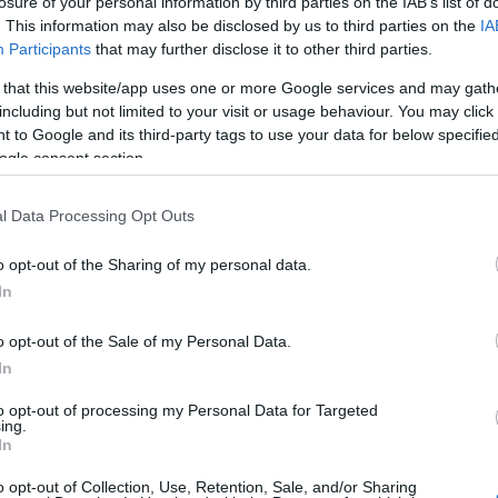
losure of your personal information by third parties on the IAB’s list of
 a távolság a Kárpát-medencében földrajzi csupán, amit
. This information may also be disclosed by us to third parties on the
IA
Participants
that may further disclose it to other third parties.
ar-magyar kapcsolatok erősítésének - mondta,
 that this website/app uses one or more Google services and may gath
hagyományok forrasztják össze "láthatatlan szállal".
including but not limited to your visit or usage behaviour. You may click 
 to Google and its third-party tags to use your data for below specifi
ogle consent section.
vetségének elnöke örömének adott hangot amiatt,
églátó, újra olyan településen találkozhatnak, ahol
l Data Processing Opt Outs
o opt-out of the Sharing of my personal data.
vezésbe, de a települések mérete, nagysága gátló
In
-2000 fős lakosságszámú község tagja a szövetségnek.
ron, ahol 13 anyaországi település mellett
o opt-out of the Sale of my Personal Data.
 előfordult, hogy 27-29 település is részt vett egy-egy
In
to opt-out of processing my Personal Data for Targeted
ing.
In
polgármestere azt mondta, hogy elkötelezettek a
etektől aktívak és a találkozókon is mindig részt
o opt-out of Collection, Use, Retention, Sale, and/or Sharing