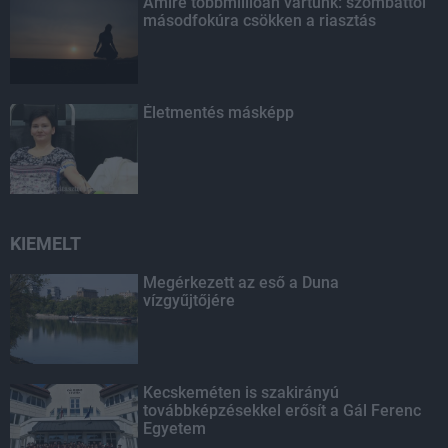
Amire többmillióan vártunk: szombattól
másodfokúra csökken a riasztás
Életmentés másképp
KIEMELT
Megérkezett az eső a Duna
vízgyűjtőjére
Kecskeméten is szakirányú
továbbképzésekkel erősít a Gál Ferenc
Egyetem