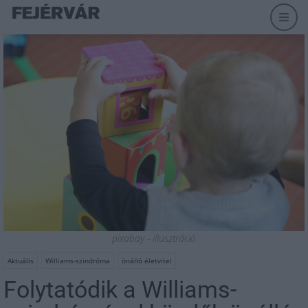
pixabay - illusztráció
Aktuális
Williams-szindróma
önálló életvitel
Folytatódik a Williams-