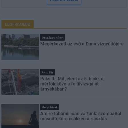
LEGFRISSEBB
Országos hírek
Megérkezett az eső a Duna vízgyűjtőjére
Aktuális
Paks II.: Mit jelent az 5. blokk új
mérföldköve a felülvizsgálat
árnyékában?
Helyi hírek
Amire többmillióan vártunk: szombattól
másodfokúra csökken a riasztás