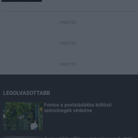
HIRDETÉS
HIRDETÉS
HIRDETÉS
LEGOLVASOTTABB
Fontos a postaládákba költöző
széncinegék védelme