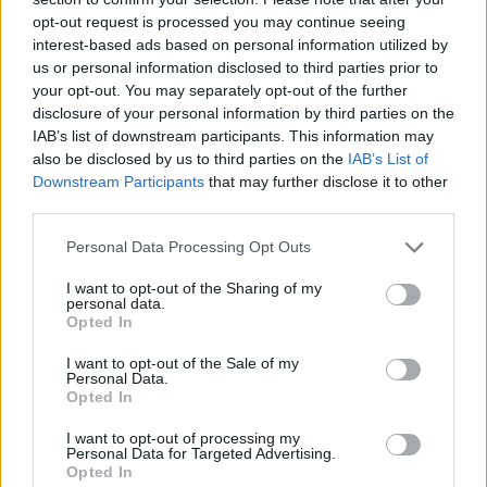
opt-out request is processed you may continue seeing
interest-based ads based on personal information utilized by
us or personal information disclosed to third parties prior to
your opt-out. You may separately opt-out of the further
AJÁNLJUK MÉG
disclosure of your personal information by third parties on the
IAB’s list of downstream participants. This information may
Aktuális
also be disclosed by us to third parties on the
IAB’s List of
Downstream Participants
that may further disclose it to other
third parties.
Please note that this website/app uses one or more Google
Personal Data Processing Opt Outs
services and may gather and store information including but
not limited to your visit or usage behaviour. You may click to
I want to opt-out of the Sharing of my
personal data.
grant or deny consent to Google and its third-party tags to
Opted In
Paks II.: Mit jelent az 5. blokk új mérföldköve a
use your data for below specified purposes in below Google
felülvizsgálat árnyékában?
consent section.
I want to opt-out of the Sale of my
Personal Data.
Opted In
I want to opt-out of processing my
Personal Data for Targeted Advertising.
Opted In
Aktuális