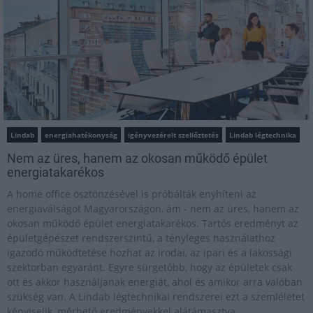
Lindab
energiahatékonyság
igényvezérelt szellőztetés
Lindab légtechnika
Nem az üres, hanem az okosan működő épület
energiatakarékos
A home office ösztönzésével is próbálták enyhíteni az
energiaválságot Magyarországon, ám - nem az üres, hanem az
okosan működő épület energiatakarékos. Tartós eredményt az
épületgépészet rendszerszintű, a tényleges használathoz
igazodó működtetése hozhat az irodai, az ipari és a lakossági
szektorban egyaránt. Egyre sürgetőbb, hogy az épületek csak
ott és akkor használjanak energiát, ahol és amikor arra valóban
szükség van. A Lindab légtechnikai rendszerei ezt a szemléletet
képviselik, mérhető eredményekkel alátámasztva.