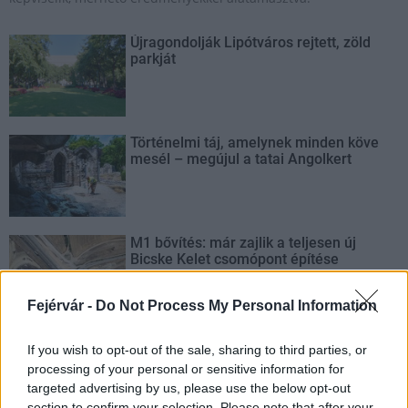
Újragondolják Lipótváros rejtett, zöld
parkját
Történelmi táj, amelynek minden köve
mesél – megújul a tatai Angolkert
M1 bővítés: már zajlik a teljesen új
Bicske Kelet csomópont építése
Fejérvár -
Do Not Process My Personal Information
Új gyalogosátkelők és jelzőlámpás
If you wish to opt-out of the sale, sharing to third parties, or
csomópont épül Angyalföldön
processing of your personal or sensitive information for
targeted advertising by us, please use the below opt-out
section to confirm your selection. Please note that after your