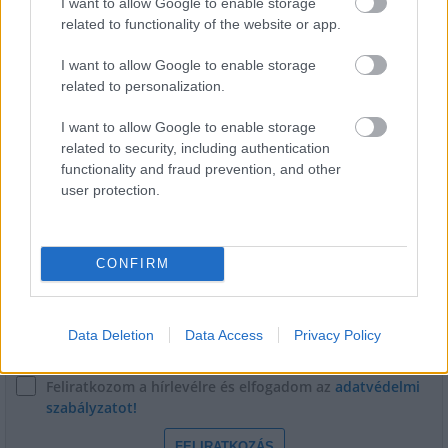
I want to allow Google to enable storage
Miért kulcsfontosságú a korszerű légtechnika az
related to functionality of the website or app.
egészségügyi intézményekben?
I want to allow Google to enable storage
related to personalization.
I want to allow Google to enable storage
related to security, including authentication
functionality and fraud prevention, and other
user protection.
HÍRLEVÉL
Név
CONFIRM
E-mail cím
Data Deletion
Data Access
Privacy Policy
Feliratkozom a hírlevélre és elfogadom az
adatvédelmi
szabályzatot!
FELIRATKOZÁS