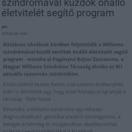
szindrómával küzdők önálló
életvitelét segítő program
MTI
2018.06.28. 14:00
Általános iskolások körében folytatódik a Williams-
szindrómával küzdő sérültek önálló életvitelét segítő
program - mondta el Pogányné Bojtor Zsuzsanna, a
Magyar Williams Szindróma Társaság elnöke az M1
aktuális csatornán csütörtökön.
A bölcsődétől kezdve fontos a társadalmi érzékenyítés,
ezért is döntöttek úgy, hogy ezzel folytatja programját a
társaság - fűzte hozzá.
Elmondta: a Williams-szindróma egy nehezen
diagnosztizálható, genetikai eredetű tünetegyüttes, a
betegek értelmileg és mozgásukban akadályozottak,
gyakran szervi problémákkal is küzdenek.