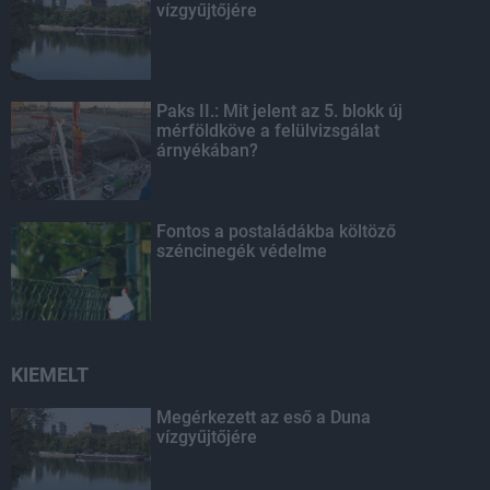
vízgyűjtőjére
Paks II.: Mit jelent az 5. blokk új
mérföldköve a felülvizsgálat
árnyékában?
Fontos a postaládákba költöző
széncinegék védelme
KIEMELT
Megérkezett az eső a Duna
vízgyűjtőjére