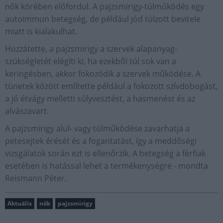
nők körében előfordul. A pajzsmirigy-túlműködés egy
autoimmun betegség, de például jód túlzott bevitele
miatt is kialakulhat.
Hozzátette, a pajzsmirigy a szervek alapanyag-
szükségletét elégíti ki, ha ezekből túl sok van a
keringésben, akkor fokozódik a szervek működése. A
tünetek között említette például a fokozott szívdobogást,
a jó étvágy melletti súlyvesztést, a hasmenést és az
alvászavart.
A pajzsmirigy alul- vagy túlműködése zavarhatja a
petesejtek érését és a fogantatást, így a meddőségi
vizsgálatok során ezt is ellenőrzik. A betegség a férfiak
esetében is hatással lehet a termékenységre - mondta
Reismann Péter.
Aktuális
nők
pajzsmirigy