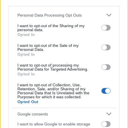
third parties.
Please note that this website/app uses one or more Google
Personal Data Processing Opt Outs
services and may gather and store information including but
not limited to your visit or usage behaviour. You may click to
I want to opt-out of the Sharing of my
Aktuális
personal data.
grant or deny consent to Google and its third-party tags to
Opted In
use your data for below specified purposes in below Google
consent section.
I want to opt-out of the Sale of my
Personal Data.
Opted In
I want to opt-out of processing my
Personal Data for Targeted Advertising.
Opted In
Nagy igazolás - Sokszoros bajnok érkezik a
Fehérvárhoz
I want to opt-out of Collection, Use,
Retention, Sale, and/or Sharing of my
Personal Data that Is Unrelated with the
Purposes for which it was collected.
Opted Out
Google consents
Aktuális
I want to allow Google to enable storage