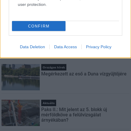
user protection.
Feliratkozom a hírlevélre és elfogadom az
adatvédelmi
szabályzatot!
CONFIRM
FELIRATKOZÁS
Data Deletion
Data Access
Privacy Policy
LEGFRISSEBB
Országos hírek
Megérkezett az eső a Duna vízgyűjtőjére
Aktuális
Paks II.: Mit jelent az 5. blokk új
mérföldköve a felülvizsgálat
árnyékában?