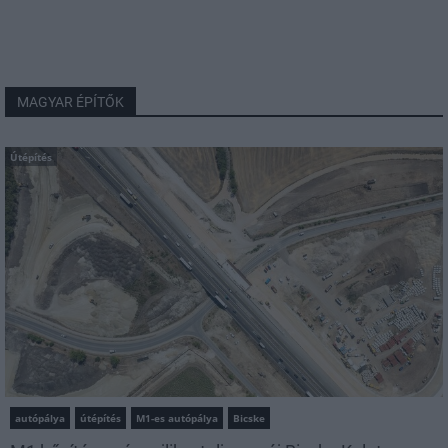
MAGYAR ÉPÍTŐK
Útépítés
autópálya
útépítés
M1-es autópálya
Bicske