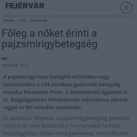
Aktuális
nők
pajzsmirigy
Főleg a nőket érinti a
pajzsmirigybetegség
MTI
2018.05.05. 21:12
A pajzsmirigy nem kielégítő működése vagy
túlműködése a nők körében gyakoribb betegség -
mondta Reismann Péter, a Semmelweis Egyetem II.
sz. Belgyógyászati Klinikájának adjunktusa péntek
reggel az M1 aktuális csatornán.
Az adjunktus kifejtette, a pajzsmirigybetegség genetikai
hátterű, és nem feltétlenül a hormonokkal hozható
összefüggésbe, hiszen mind gyermekek, mind idősebb