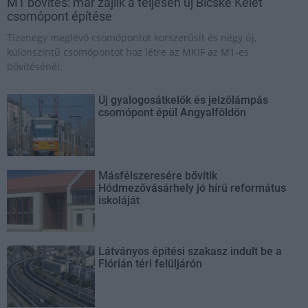
M1 bővítés: már zajlik a teljesen új Bicske Kelet
csomópont építése
Tizenegy meglévő csomópontot korszerűsít és négy új,
különszintű csomópontot hoz létre az MKIF az M1-es
bővítésénél.
Új gyalogosátkelők és jelzőlámpás
csomópont épül Angyalföldön
Másfélszeresére bővítik
Hódmezővásárhely jó hírű református
iskoláját
Látványos építési szakasz indult be a
Flórián téri felüljárón