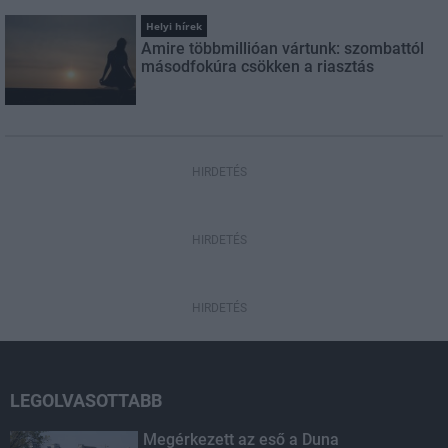
Helyi hírek
Amire többmillióan vártunk: szombattól
másodfokúra csökken a riasztás
HIRDETÉS
HIRDETÉS
HIRDETÉS
LEGOLVASOTTABB
Megérkezett az eső a Duna