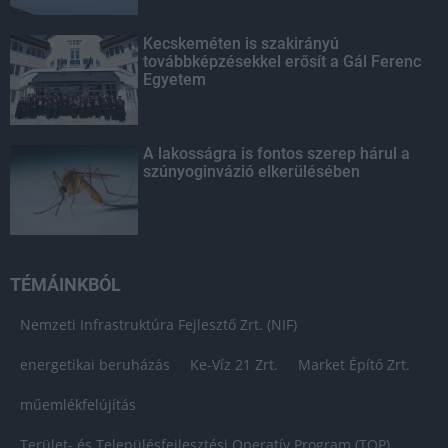
Kecskeméten is szakirányú
továbbképzésekkel erősít a Gál Ferenc
Egyetem
A lakosságra is fontos szerep hárul a
szúnyoginvázió elkerülésében
TÉMÁINKBÓL
Nemzeti Infrastruktúra Fejlesztő Zrt. (NIF)
energetikai beruházás
Ke-Víz 21 Zrt.
Market Építő Zrt.
műemlékfelújítás
Terület- és Településfejlesztési Operatív Program (TOP)