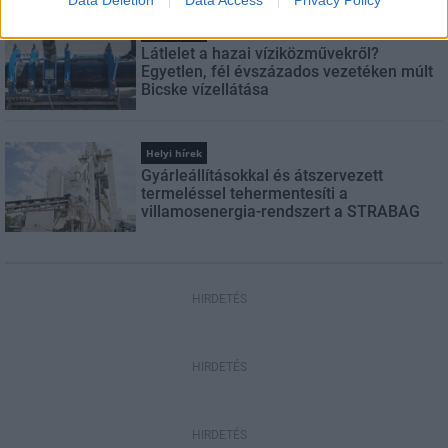
Helyi hírek
Látlelet a hazai víziközművekről?
Egyetlen, fél évszázados vezetéken múlt
Bicske vízellátása
Helyi hírek
Gyárleállításokkal és átszervezett
termeléssel tehermentesíti a
villamosenergia-rendszert a STRABAG
HIRDETÉS
HIRDETÉS
HIRDETÉS