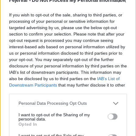
Fejérvár -
Do Not Process My Personal Information
If you wish to opt-out of the sale, sharing to third parties, or
processing of your personal or sensitive information for
Nagy igazolás - Sokszoros bajnok érkezik a
targeted advertising by us, please use the below opt-out
Fehérvárhoz
section to confirm your selection. Please note that after your
opt-out request is processed you may continue seeing
interest-based ads based on personal information utilized by
us or personal information disclosed to third parties prior to
your opt-out. You may separately opt-out of the further
disclosure of your personal information by third parties on the
Aktuális
IAB’s list of downstream participants. This information may
also be disclosed by us to third parties on the
IAB’s List of
Downstream Participants
that may further disclose it to other
third parties.
Please note that this website/app uses one or more Google
Personal Data Processing Opt Outs
services and may gather and store information including but
not limited to your visit or usage behaviour. You may click to
I want to opt-out of the Sharing of my
Miért kulcsfontosságú a korszerű légtechnika az
personal data.
grant or deny consent to Google and its third-party tags to
Opted In
egészségügyi intézményekben?
use your data for below specified purposes in below Google
consent section.
I want to opt-out of the Sale of my