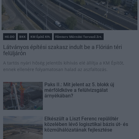
HE-DO
BKK
KM Építő Kft.
Főmterv Mérnöki Tervező Zrt.
Látványos építési szakasz indult be a Flórián téri
felüljárón
A tartós nyári hőség jelentős kihívás elé állítja a KM Építőt,
ennek ellenére folyamatosan halad az aszfaltozás.
Paks II.: Mit jelent az 5. blokk új
mérföldköve a felülvizsgálat
árnyékában?
Elkészült a Liszt Ferenc repülőtér
közelében lévő logisztikai bázis út- és
közműhálózatának fejlesztése