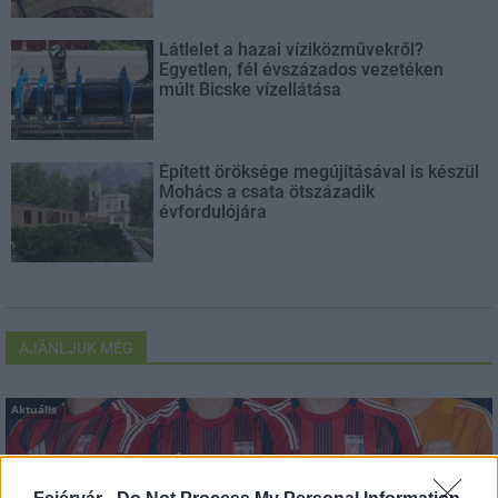
Látlelet a hazai víziközművekről?
Egyetlen, fél évszázados vezetéken
múlt Bicske vízellátása
Épített öröksége megújításával is készül
Mohács a csata ötszázadik
évfordulójára
AJÁNLJUK MÉG
Aktuális