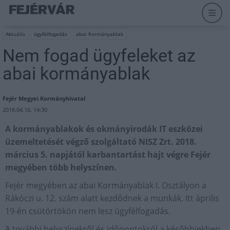
Aktuális
ügyfélfogadás
abai Kormányablak
Nem fogad ügyfeleket az
abai kormányablak
Fejér Megyei Kormányhivatal
2018.04.16. 14:30
A kormányablakok és okmányirodák IT eszközei
üzemeltetését végző szolgáltató NISZ Zrt. 2018.
március 5. napjától karbantartást hajt végre Fejér
megyében több helyszínen.
Fejér megyében az abai Kormányablak I. Osztályon a
Rákóczi u. 12. szám alatt kezdődnek a munkák. Itt április
19-én csütörtökön nem lesz ügyfélfogadás.
A további helyszínekről és időpontokról a későbbiekben