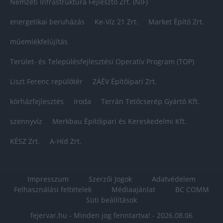
Nemzeti Infrastruktúra Fejlesztő Zrt. (NIF)
energetikai beruházás
Ke-Víz 21 Zrt.
Market Építő Zrt.
műemlékfelújítás
Terület- és Településfejlesztési Operatív Program (TOP)
Liszt Ferenc repülőtér
ZÁÉV Építőipari Zrt.
kórházfejlesztés
iroda
Terrán Tetőcserép Gyártó Kft.
szennyvíz
Merkbau Építőipari és Kereskedelmi Kft.
KÉSZ Zrt.
A-Híd Zrt.
Impresszum
Szerzői Jogok
Adatvédelem
Felhasználási feltételek
Médiaajánlat
BC COMM
Süti beállítások
fejervar.hu - Minden jog fenntartva! - 2026.08.06