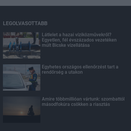
LEGOLVASOTTABB
Látlelet a hazai víziközművekről?
Egyetlen, fél évszázados vezetéken
múlt Bicske vízellátása
Egyhetes országos ellenőrzést tart a
rendőrség a utakon
Amire többmillióan vártunk: szombattól
másodfokúra csökken a riasztás