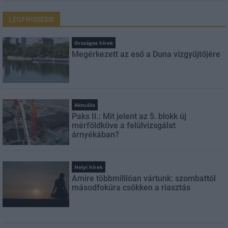
LEGFRISSEBB
Országos hírek
Megérkezett az eső a Duna vízgyűjtőjére
Aktuális
Paks II.: Mit jelent az 5. blokk új
mérföldköve a felülvizsgálat
árnyékában?
Helyi hírek
Amire többmillióan vártunk: szombattól
másodfokúra csökken a riasztás