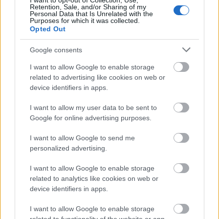
I want to opt-out of Collection, Use,
Retention, Sale, and/or Sharing of my
Personal Data that Is Unrelated with the
Purposes for which it was collected.
Opted Out
Google consents
Egy hét alatt közel 6 Celsius-fokkal csökkent a Balaton
vizének hőmérséklete a hétvégére
I want to allow Google to enable storage
related to advertising like cookies on web or
device identifiers in apps.
I want to allow my user data to be sent to
Google for online advertising purposes.
Helyi hírek
I want to allow Google to send me
personalized advertising.
I want to allow Google to enable storage
related to analytics like cookies on web or
device identifiers in apps.
Ezzel a beruházással a Székesfehérvár-Balaton vasúti
I want to allow Google to enable storage
szakasz is szintet lép