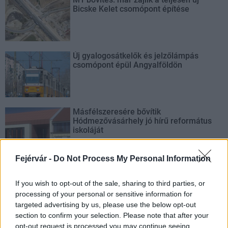
Bicske Kelet csomópont építése
Új gyalogosátkelők és jelzőlámpás
csomópont épül Angyalföldön
Másfélszeresére bővítik
Hódmezővásárhely jó hírű református
iskoláját
Fejérvár -
Do Not Process My Personal Information
Látványos építési szakasz indult be a
Flórián téri felüljárón
If you wish to opt-out of the sale, sharing to third parties, or
processing of your personal or sensitive information for
targeted advertising by us, please use the below opt-out
section to confirm your selection. Please note that after your
opt-out request is processed you may continue seeing