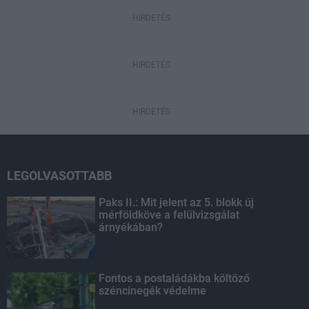
HIRDETÉS
HIRDETÉS
HIRDETÉS
LEGOLVASOTTABB
Paks II.: Mit jelent az 5. blokk új
mérföldköve a felülvizsgálat
árnyékában?
Fontos a postaládákba költöző
széncinegék védelme