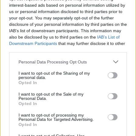
interest-based ads based on personal information utilized by
us or personal information disclosed to third parties prior to
AJÁNLJUK MÉG
your opt-out. You may separately opt-out of the further
disclosure of your personal information by third parties on the
Aktuális
IAB’s list of downstream participants. This information may
also be disclosed by us to third parties on the
IAB’s List of
Downstream Participants
that may further disclose it to other
third parties.
Please note that this website/app uses one or more Google
Personal Data Processing Opt Outs
services and may gather and store information including but
not limited to your visit or usage behaviour. You may click to
I want to opt-out of the Sharing of my
personal data.
Paks II.: Mit jelent az 5. blokk új mérföldköve a
grant or deny consent to Google and its third-party tags to
Opted In
felülvizsgálat árnyékában?
use your data for below specified purposes in below Google
consent section.
I want to opt-out of the Sale of my
Personal Data.
Opted In
I want to opt-out of processing my
Personal Data for Targeted Advertising.
Országos hírek
Opted In