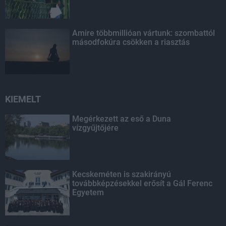
Amire többmillióan vártunk: szombattól
másodfokúra csökken a riasztás
KIEMELT
Megérkezett az eső a Duna
vízgyűjtőjére
Kecskeméten is szakirányú
továbbképzésekkel erősít a Gál Ferenc
Egyetem