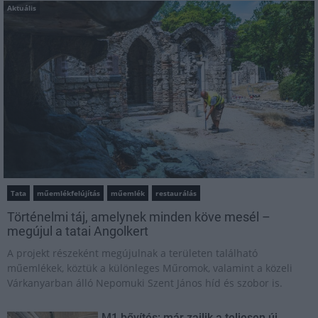
Aktuális
Tata
műemlékfelújítás
műemlék
restaurálás
Történelmi táj, amelynek minden köve mesél –
megújul a tatai Angolkert
A projekt részeként megújulnak a területen található
műemlékek, köztük a különleges Műromok, valamint a közeli
Várkanyarban álló Nepomuki Szent János híd és szobor is.
M1 bővítés: már zajlik a teljesen új