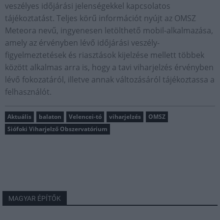
veszélyes időjárási jelenségekkel kapcsolatos
tájékoztatást. Teljes körű információt nyújt az OMSZ
Meteora nevű, ingyenesen letölthető mobil-alkalmazása,
amely az érvényben lévő időjárási veszély-
figyelmeztetések és riasztások kijelzése mellett többek
között alkalmas arra is, hogy a tavi viharjelzés érvényben
lévő fokozatáról, illetve annak változásáról tájékoztassa a
felhasználót.
Aktuális
balaton
Velencei-tó
viharjelzés
OMSZ
Siófoki Viharjelző Obszervatórium
MAGYAR ÉPÍTŐK