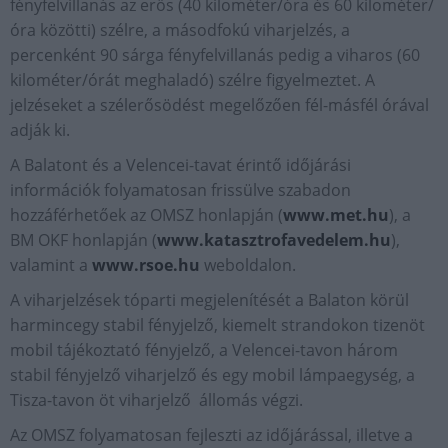
fényfelvillanás az erős (40 kilométer/óra és 60 kilométer/
óra közötti) szélre, a másodfokú viharjelzés, a
percenként 90 sárga fényfelvillanás pedig a viharos (60
kilométer/órát meghaladó) szélre figyelmeztet. A
jelzéseket a szélerősödést megelőzően fél-másfél órával
adják ki.
A Balatont és a Velencei-tavat érintő időjárási
információk folyamatosan frissülve szabadon
hozzáférhetőek az OMSZ honlapján (
www.met.hu
), a
BM OKF honlapján (
www.katasztrofavedelem.hu
),
valamint a
www.rsoe.hu
weboldalon.
A viharjelzések tóparti megjelenítését a Balaton körül
harmincegy stabil fényjelző, kiemelt strandokon tizenöt
mobil tájékoztató fényjelző, a Velencei-tavon három
stabil fényjelző viharjelző és egy mobil lámpaegység, a
Tisza-tavon öt viharjelző állomás végzi.
Az OMSZ folyamatosan fejleszti az időjárással, illetve a