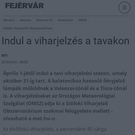
Aktuális
balaton
Velencei-tó
viharjelzés
OMSZ
Siófoki Viharjelző Obszervatórium
Indul a viharjelzés a tavakon
MTI
2018.04.01. 08:00
Április 1-jétől indul a tavi viharjelzési szezon, amely
október 31-ig tart. A balatonihoz hasonló fényjelző
lámpák működnek a Velencei-tónál és a Tisza-tónál
is. A viharjelzéseket az Országos Meteorológiai
Szolgálat (OMSZ) adja ki a Siófoki Viharjelző
Obszervatórium szakmai felügyelete mellett -
olvasható a met.hu-n.
Az elsőfokú viharjelzés, a percenként 45 sárga