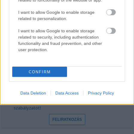
related to functionality of the website or app.
I want to allow Google to enable storage
related to personalization.
I want to allow Google to enable storage
related to security, including authentication
functionality and fraud prevention, and other
HÍRLEVÉL
user protection.
Név
CONFIRM
E-mail cím
Data Deletion
Data Access
Privacy Policy
Feliratkozom a hírlevélre és elfogadom az
adatvédelmi
szabályzatot!
FELIRATKOZÁS