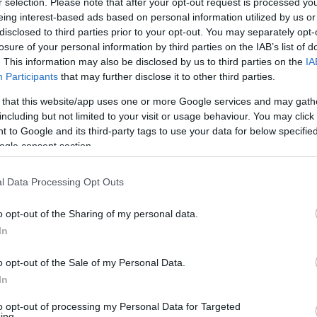
 és a nagyon közeli jövőben automatikusan le tudja
r selection. Please note that after your opt-out request is processed y
eing interest-based ads based on personal information utilized by us or
 is. Ennek a Buzsáki Györggyel, a világhírű
disclosed to third parties prior to your opt-out. You may separately opt-
k év elején - egy a Nemzeti Kutatási, Fejlesztési és
losure of your personal information by third parties on the IAB’s list of
s-fejlesztési projekt keretében - el is kezdték a
. This information may also be disclosed by us to third parties on the
IA
Participants
that may further disclose it to other third parties.
lyen is éri a fejet, és ha ezek megfelelő
 that this website/app uses one or more Google services and may gath
gsejtek összeolvasztják, és egyetlen ingernek
including but not limited to your visit or usage behaviour. You may click 
 to Google and its third-party tags to use your data for below specifi
gy az alá helyezhető elektródák révén, viszont a hatás
ogle consent section.
t - összeadódik, vagyis az idegsejtek ingerlődnek.
mond Tamás kifejtette, az epilepsziás roham
l Data Processing Opt Outs
riai kórképektől szenvedő - például depressziós vagy
res terápiák nem hatékonyak. Ez az új eljárás csak
o opt-out of the Sharing of my personal data.
ég finom, időbeli dinamikájához igazodva - éppen ettől
In
o opt-out of the Sale of my Personal Data.
In
ás
agyműködés
impulzus
ingerlés
to opt-out of processing my Personal Data for Targeted
ing.