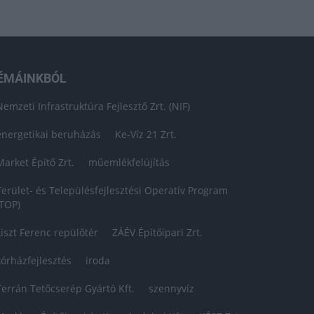
ÉMÁINKBÓL
Nemzeti Infrastruktúra Fejlesztő Zrt. (NIF)
energetikai beruházás
Ke-Víz 21 Zrt.
Market Építő Zrt.
műemlékfelújítás
Terület- és Településfejlesztési Operatív Program
(TOP)
Liszt Ferenc repülőtér
ZÁÉV Építőipari Zrt.
kórházfejlesztés
iroda
Terrán Tetőcserép Gyártó Kft.
szennyvíz