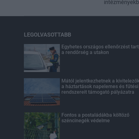
intézmények
LEGOLVASOTTABB
Egyhetes országos ellenőrzést tart
a rendőrség a utakon
Mától jelentkezhetnek a kivitelező
a háztartások napelemes és fűtési
rendszereit támogató pályázatra
Fontos a postaládákba költöző
széncinegék védelme