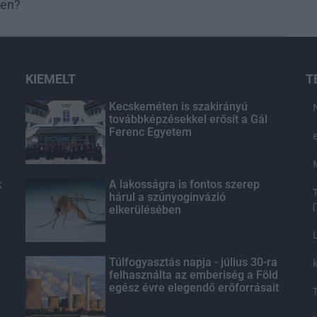
ben?
KIEMELT
T
Kecskeméten is szakirányú
továbbképzésekkel erősít a Gál
Ferenc Egyetem
k
A lakosságra is fontos szerep
hárul a szúnyoginvázió
elkerülésében
Túlfogyasztás napja - július 30-ra
felhasználta az emberiség a Föld
egész évre elegendő erőforrásait