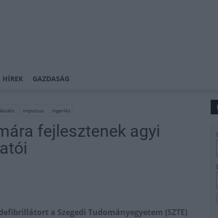
 HÍREK
GAZDASÁG
űködés
impulzus
ingerlés
mára fejlesztenek agyi
atói
 defibrillátort a Szegedi Tudományegyetem (SZTE)