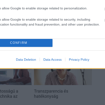
Látlelet a hazai víziközművekről?
o allow Google to enable storage related to personalization.
Egyetlen, fél évszázados
vezetéken múlt Bicske vízellátása
o allow Google to enable storage related to security, including
cation functionality and fraud prevention, and other user protection.
CONFIRM
Aktuális
Data Deletion
Data Access
Privacy Policy
ntosságú a
Transzparencia és
echnika az
hatékonyság