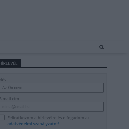
HÍRLEVÉL
Név
E-mail cím
Feliratkozom a hírlevélre és elfogadom az
adatvédelmi szabályzatot!