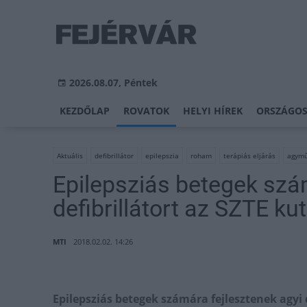
2026.08.07, Péntek
KEZDŐLAP
ROVATOK
HELYI HÍREK
ORSZÁGOS
Aktuális
defibrillátor
epilepszia
roham
terápiás eljárás
agym
Epilepsziás betegek szá
defibrillátort az SZTE kut
MTI
2018.02.02. 14:26
Epilepsziás betegek számára fejlesztenek agyi