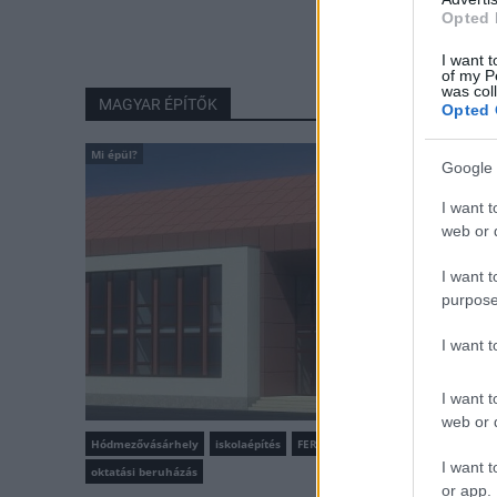
Opted 
I want t
of my P
was col
MAGYAR ÉPÍTŐK
Opted 
Mi épül?
Google 
I want t
web or d
I want t
purpose
I want 
I want t
web or d
Hódmezővásárhely
iskolaépítés
FERROÉP Zrt.
I want t
oktatási beruházás
or app.