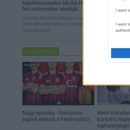
Másfélszeresére bővítik Hódmezővásárhely jó
hírű református iskoláját
I want t
A Szőnyi Benjámin Általános Iskola fejlesztését a
FERROÉP kivitelezheti; a munkák csaknem egy évig
I want t
tartanak majd.
authenti
AJÁNLJUK MÉG
Aktuális
Aktuális
Nagy igazolás - Sokszoros
Miért kulcsfo
bajnok érkezik a Fehérvárhoz
korszerű légt
egészségügyi