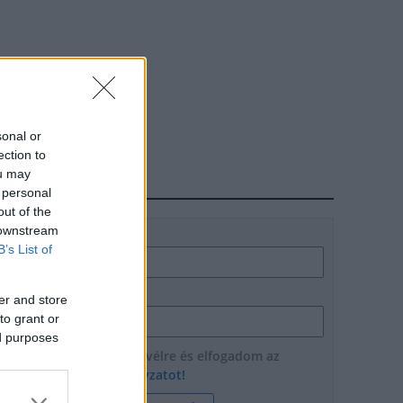
sonal or
ection to
ou may
HÍRLEVÉL
 personal
out of the
 downstream
Név
B’s List of
E-mail cím
er and store
to grant or
ed purposes
Feliratkozom a hírlevélre és elfogadom az
adatvédelmi szabályzatot!