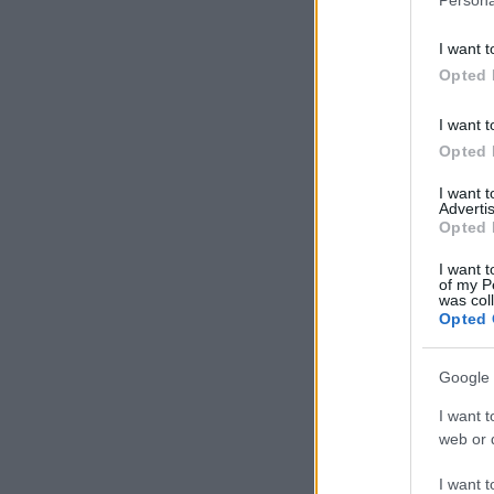
I want t
Opted 
I want t
Opted 
I want 
Advertis
Opted 
I want t
of my P
was col
Opted 
Google 
I want t
web or d
I want t