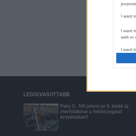
purpose
I want 
I want t
web or d
I want t
or app.
I want t
I want t
authenti
LEGOLVASOTTABB
Paks II.: Mit jelent az 5. blokk új
mérföldköve a felülvizsgálat
árnyékában?