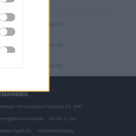
HIRDETÉS
HIRDETÉS
HIRDETÉS
ÉMÁINKBÓL
Nemzeti Infrastruktúra Fejlesztő Zrt. (NIF)
energetikai beruházás
Ke-Víz 21 Zrt.
Market Építő Zrt.
műemlékfelújítás