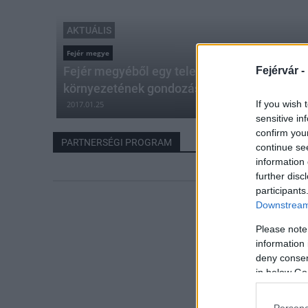
AKTUÁLIS
Fejér megye
Fejér megyéből egy település vesz részt a 
Fejérvár -
környezetének gondozásában
If you wish 
2017.01.25
sensitive in
confirm you
PARTNERSÉGI PROGRAM
continue se
information 
further disc
participants
Downstream 
Please note
information 
deny consent
in below Go
Persona