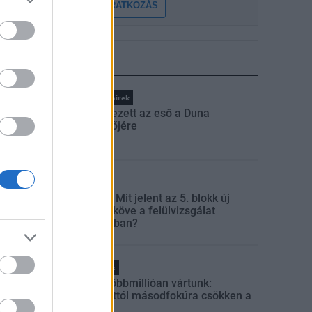
FELIRATKOZÁS
LEGFRISSEBB
Országos hírek
Megérkezett az eső a Duna
vízgyűjtőjére
Aktuális
Paks II.: Mit jelent az 5. blokk új
mérföldköve a felülvizsgálat
árnyékában?
Helyi hírek
Amire többmillióan vártunk:
szombattól másodfokúra csökken a
riasztás