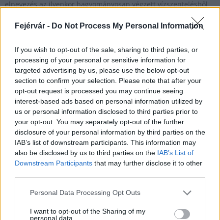
elnevezés az ilyenkor hagyományosan végzett vízszentelésből
eredeztethető.
Fejérvár -
Do Not Process My Personal Information
Jelentősen csökkent az abortuszok száma
If you wish to opt-out of the sale, sharing to third parties, or
processing of your personal or sensitive information for
2017.04.18
targeted advertising by us, please use the below opt-out
Az elmúlt hat év családpolitikai erőfeszítéseinek köszönhetően
section to confirm your selection. Please note that after your
hatalmas mértékben csökkent az abortuszok száma
opt-out request is processed you may continue seeing
Magyarországon.
interest-based ads based on personal information utilized by
us or personal information disclosed to third parties prior to
your opt-out. You may separately opt-out of the further
disclosure of your personal information by third parties on the
Idén is megnyitja kapuit a Katolikus Könyvnapok
IAB’s list of downstream participants. This information may
2017.05.10
also be disclosed by us to third parties on the
IAB’s List of
Downstream Participants
that may further disclose it to other
Idén tizenegyedik alkalommal kerül megrendezésre a Katolikus
third parties.
Könyvnapok Székesfehérváron, a Szent István Művelődési Ház
udvarán május 18-án.
Please note that this website/app uses one or more Google
Personal Data Processing Opt Outs
services and may gather and store information including but
not limited to your visit or usage behaviour. You may click to
I want to opt-out of the Sharing of my
personal data.