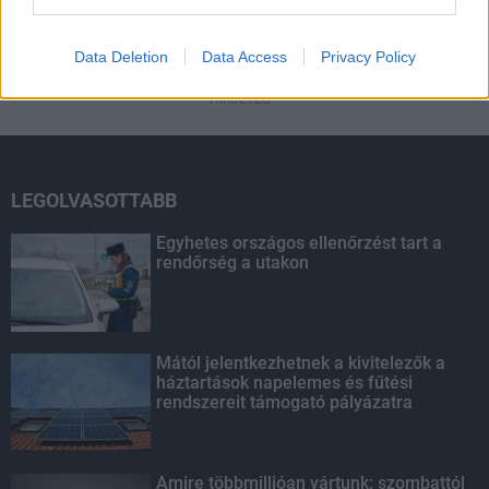
HIRDETÉS
Data Deletion
Data Access
Privacy Policy
HIRDETÉS
LEGOLVASOTTABB
Egyhetes országos ellenőrzést tart a
rendőrség a utakon
Mától jelentkezhetnek a kivitelezők a
háztartások napelemes és fűtési
rendszereit támogató pályázatra
Amire többmillióan vártunk: szombattól