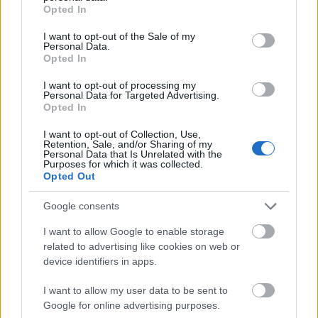
1
grant or deny consent to Google and its third-party tags to
Opted In
use your data for below specified purposes in below Google
consent section.
I want to opt-out of the Sale of my
Personal Data.
HÍRLEVÉL
Opted In
I want to opt-out of processing my
Personal Data for Targeted Advertising.
Név
Opted In
I want to opt-out of Collection, Use,
E-mail cím
Retention, Sale, and/or Sharing of my
Personal Data that Is Unrelated with the
Purposes for which it was collected.
Opted Out
Feliratkozom a hírlevélre és elfogadom az
adatvédelmi
szabályzatot!
Google consents
I want to allow Google to enable storage
FELIRATKOZÁS
related to advertising like cookies on web or
device identifiers in apps.
I want to allow my user data to be sent to
LEGFRISSEBB
Google for online advertising purposes.