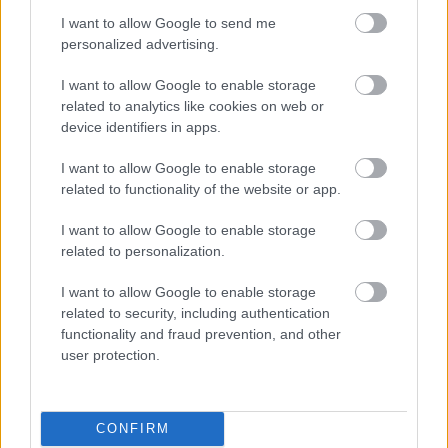
Helyi hírek
I want to allow Google to send me
Amire többmillióan vártunk: szombattól
personalized advertising.
másodfokúra csökken a riasztás
I want to allow Google to enable storage
related to analytics like cookies on web or
device identifiers in apps.
Helyi hírek
Látlelet a hazai víziközművekről?
I want to allow Google to enable storage
Egyetlen, fél évszázados vezetéken múlt
related to functionality of the website or app.
Bicske vízellátása
I want to allow Google to enable storage
related to personalization.
Helyi hírek
Gyárleállításokkal és átszervezett
I want to allow Google to enable storage
termeléssel tehermentesíti a
related to security, including authentication
villamosenergia-rendszert a STRABAG
functionality and fraud prevention, and other
user protection.
HIRDETÉS
CONFIRM