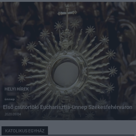
HELYI HÍREK
ünnep
Első csütörtöki Eucharisztia-ünnep Székesfehérváron
2020.09.04
KATOLIKUS EGYHÁZ