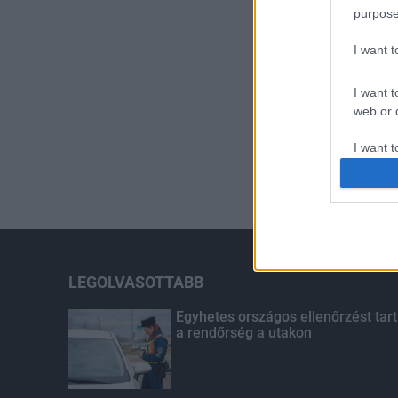
purpose
I want 
I want t
web or d
I want t
or app.
I want t
I want t
authenti
LEGOLVASOTTABB
Egyhetes országos ellenőrzést tart
a rendőrség a utakon