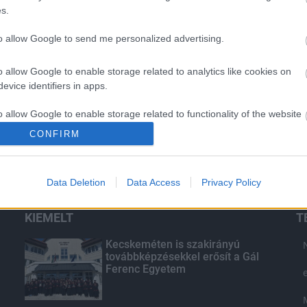
s.
to allow Google to send me personalized advertising.
o allow Google to enable storage related to analytics like cookies on
evice identifiers in apps.
o allow Google to enable storage related to functionality of the website
CONFIRM
o allow Google to enable storage related to personalization.
Data Deletion
Data Access
Privacy Policy
o allow Google to enable storage related to security, including
cation functionality and fraud prevention, and other user protection.
KIEMELT
T
Kecskeméten is szakirányú
továbbképzésekkel erősít a Gál
Ferenc Egyetem