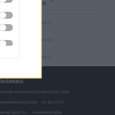
STRABAG
HIRDETÉS
HIRDETÉS
HIRDETÉS
ÉMÁINKBÓL
Nemzeti Infrastruktúra Fejlesztő Zrt. (NIF)
energetikai beruházás
Ke-Víz 21 Zrt.
Market Építő Zrt.
műemlékfelújítás