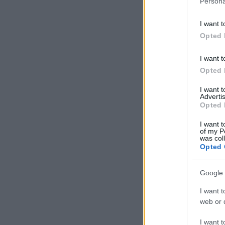
Persona
I want t
Opted 
I want t
Opted 
I want 
Advertis
Opted 
I want t
of my P
was col
Opted 
Google 
I want t
web or d
I want t