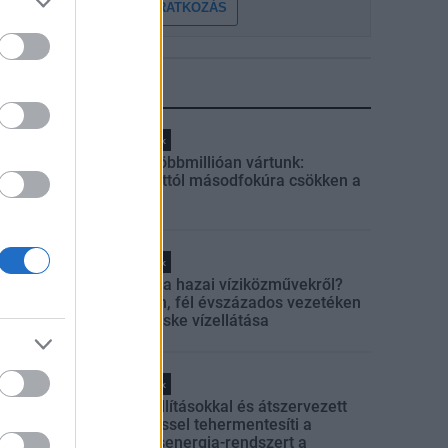
FELIRATKOZÁS
LEGFRISSEBB
Helyi hírek
Amire többmillióan vártunk:
szombattól másodfokúra csökken a
riasztás
Helyi hírek
Látlelet a hazai víziközművekről?
Egyetlen, fél évszázados vezetéken
múlt Bicske vízellátása
Helyi hírek
Gyárleállításokkal és átszervezett
termeléssel tehermentesíti a
villamosenergia-rendszert a