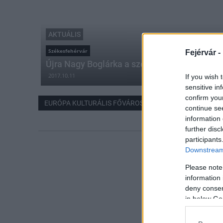
AKTUÁLIS
Székesfehérvár
Fejérvár -
Újra Nagy Boglárka a székesfehérvári diákt
2017.10.11
If you wish 
sensitive in
confirm you
EURÓPA KULTURÁLIS FŐVÁROSA 2023 PÁLYÁZAT
continue se
information 
further disc
participants
Downstream 
Please note
information 
deny consent
in below Go