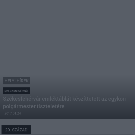
HELYI HÍREK
Székesfehérvár
Székesfehérvár emléktáblát készíttetett az egykori
polgármester tiszteletére
2017.01.24
20. SZÁZAD