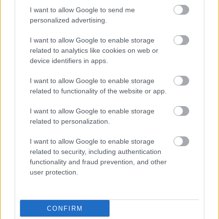
HIRDETÉS
I want to allow Google to send me
personalized advertising.
I want to allow Google to enable storage
HIRDETÉS
related to analytics like cookies on web or
device identifiers in apps.
I want to allow Google to enable storage
LEGOLVASOTTABB
related to functionality of the website or app.
Látlelet a hazai víziközművekről?
I want to allow Google to enable storage
Egyetlen, fél évszázados vezetéken
related to personalization.
múlt Bicske vízellátása
I want to allow Google to enable storage
related to security, including authentication
Egyhetes országos ellenőrzést tart a
functionality and fraud prevention, and other
rendőrség a utakon
user protection.
CONFIRM
Gyárleállításokkal és átszervezett