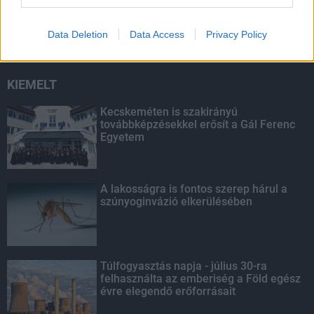
termeléssel tehermentesíti a
villamosenergia-rendszert a STRABAG
Data Deletion
Data Access
Privacy Policy
KIEMELT
Kecskeméten is szakirányú
továbbképzésekkel erősít a Gál Ferenc
Egyetem
A lakosságra is fontos szerep hárul a
szúnyoginvázió elkerülésében
Túlfogyasztás napja - július 30-ra
felhasználta az emberiség a Föld egész
évre elegendő erőforrásait