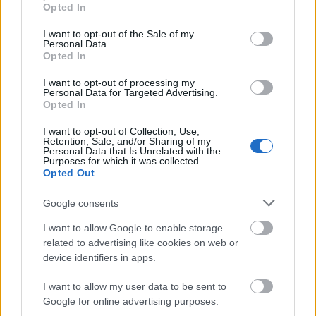
grant or deny consent to Google and its third-party tags to
Helyi hírek
Opted In
use your data for below specified purposes in below Google
Amire többmillióan vártunk: szombattól
consent section.
másodfokúra csökken a riasztás
I want to opt-out of the Sale of my
Personal Data.
Opted In
I want to opt-out of processing my
Personal Data for Targeted Advertising.
Helyi hírek
Opted In
Látlelet a hazai víziközművekről?
Egyetlen, fél évszázados vezetéken múlt
I want to opt-out of Collection, Use,
Bicske vízellátása
Retention, Sale, and/or Sharing of my
Personal Data that Is Unrelated with the
Purposes for which it was collected.
Opted Out
Helyi hírek
Gyárleállításokkal és átszervezett
Google consents
termeléssel tehermentesíti a
villamosenergia-rendszert a STRABAG
I want to allow Google to enable storage
related to advertising like cookies on web or
device identifiers in apps.
HIRDETÉS
I want to allow my user data to be sent to
Google for online advertising purposes.