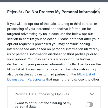
Fejérvár -
Do Not Process My Personal Information
HÍRLEVÉL
If you wish to opt-out of the sale, sharing to third parties, or
processing of your personal or sensitive information for
Név
targeted advertising by us, please use the below opt-out
section to confirm your selection. Please note that after your
opt-out request is processed you may continue seeing
E-mail cím
interest-based ads based on personal information utilized by
us or personal information disclosed to third parties prior to
your opt-out. You may separately opt-out of the further
Feliratkozom a hírlevélre és elfogadom az
adatvédelmi
disclosure of your personal information by third parties on the
szabályzatot!
IAB’s list of downstream participants. This information may
also be disclosed by us to third parties on the
IAB’s List of
FELIRATKOZÁS
Downstream Participants
that may further disclose it to other
third parties.
Please note that this website/app uses one or more Google
Personal Data Processing Opt Outs
services and may gather and store information including but
LEGFRISSEBB
not limited to your visit or usage behaviour. You may click to
I want to opt-out of the Sharing of my
personal data.