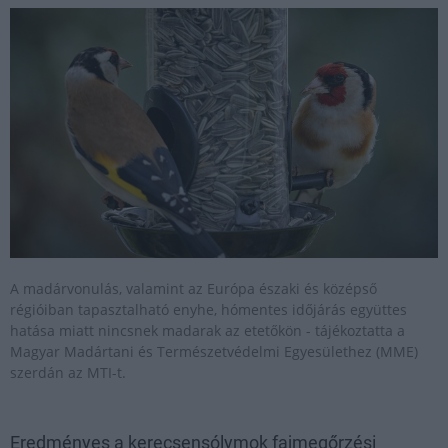
A madárvonulás, valamint az Európa északi és középső
régióiban tapasztalható enyhe, hómentes időjárás együttes
hatása miatt nincsnek madarak az etetőkön - tájékoztatta a
Magyar Madártani és Természetvédelmi Egyesülethez (MME)
szerdán az MTI-t.
Eredményes a kerecsensólymok fajmegőrzési