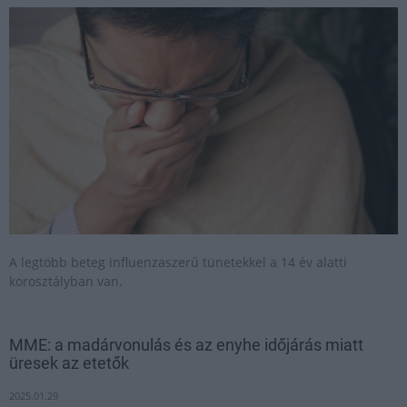
A legtöbb beteg influenzaszerű tünetekkel a 14 év alatti
korosztályban van.
MME: a madárvonulás és az enyhe időjárás miatt
üresek az etetők
2025.01.29