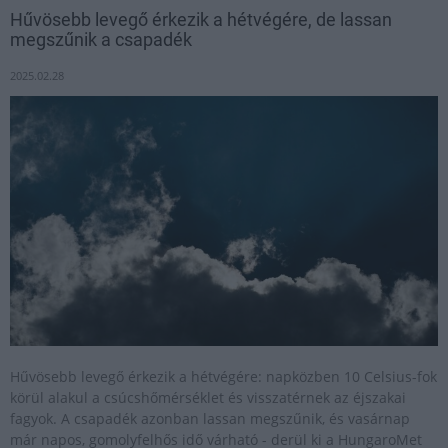
Hűvösebb levegő érkezik a hétvégére, de lassan
megszűnik a csapadék
2025.02.28
Hűvösebb levegő érkezik a hétvégére: napközben 10 Celsius-fok
körül alakul a csúcshőmérséklet és visszatérnek az éjszakai
fagyok. A csapadék azonban lassan megszűnik, és vasárnap
már napos, gomolyfelhős idő várható - derül ki a HungaroMet