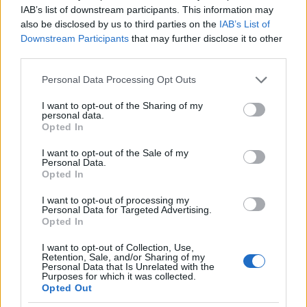
IAB’s list of downstream participants. This information may
also be disclosed by us to third parties on the
IAB’s List of
Downstream Participants
that may further disclose it to other
third parties.
Please note that this website/app uses one or more Google
Personal Data Processing Opt Outs
services and may gather and store information including but
not limited to your visit or usage behaviour. You may click to
I want to opt-out of the Sharing of my
personal data.
grant or deny consent to Google and its third-party tags to
Lehűlés érkezik a hétvégén, vasárnap már 10 Celsius-fok alatt
Opted In
use your data for below specified purposes in below Google
marad a csúcshőmérséklet és visszatérnek a hajnali fagyok is.
consent section.
I want to opt-out of the Sale of my
Pénteken helyenként erős széllökések is lehetnek, számottevő
Personal Data.
csapadékra nem kell készülni - derül ki a HungaroMet
Opted In
Nonprofit Zrt. előrejelzéséből, amelyet csütörtökön juttattak el
az MTI-hez.
I want to opt-out of processing my
Personal Data for Targeted Advertising.
Opted In
Közel 90 éves meteorológiai rekordok dőltek meg
I want to opt-out of Collection, Use,
Retention, Sale, and/or Sharing of my
Personal Data that Is Unrelated with the
2025.01.28
Purposes for which it was collected.
Opted Out