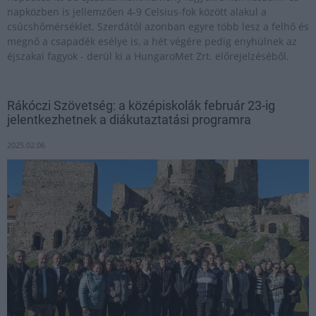
napközben is jellemzően 4-9 Celsius-fok között alakul a
csúcshőmérséklet. Szerdától azonban egyre több lesz a felhő és
megnő a csapadék esélye is, a hét végére pedig enyhülnek az
éjszakai fagyok - derül ki a HungaroMet Zrt. előrejelzéséből.
Rákóczi Szövetség: a középiskolák február 23-ig
jelentkezhetnek a diákutaztatási programra
2025.02.06