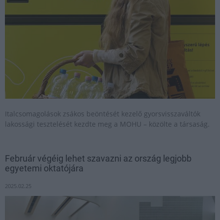
Italcsomagolások zsákos beöntését kezelő gyorsvisszaváltók
lakossági tesztelését kezdte meg a MOHU – közölte a társaság.
Február végéig lehet szavazni az ország legjobb
egyetemi oktatójára
2025.02.25