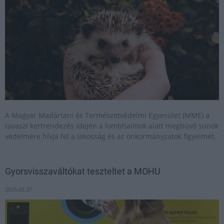
A Magyar Madártani és Természetvédelmi Egyesület (MME) a
tavaszi kertrendezés idején a lombhalmok alatt megbúvó sünök
védelmére hívja fel a lakosság és az önkormányzatok figyelmét.
Gyorsvisszaváltókat teszteltet a MOHU
2025.02.27