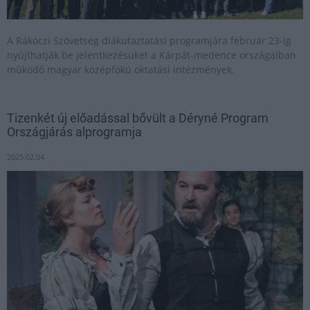
A Rákóczi Szövetség diákutaztatási programjára február 23-ig
nyújthatják be jelentkezésüket a Kárpát-medence országaiban
működő magyar középfokú oktatási intézmények.
Tizenkét új előadással bővült a Déryné Program
Országjárás alprogramja
2025.02.04