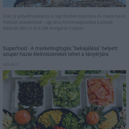
Száz új gólyafészektartó, a régi fészkek kijavítása és madárbarát
hálózati átalakítások – így teszi biztonságosabbá a gólyák
költését idén is az E.ON Hungária Csoport.
Superfood - A marketingfogás "bekajálása" helyett
szuper hazai élelmiszereket tehet a tányérjára
2025.02.17