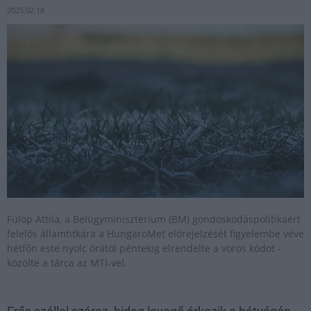
2025.02.18
Fülöp Attila, a Belügyminisztérium (BM) gondoskodáspolitikáért
felelős államtitkára a HungaroMet előrejelzését figyelembe véve
hétfőn este nyolc órától péntekig elrendelte a vörös kódot -
közölte a tárca az MTI-vel.