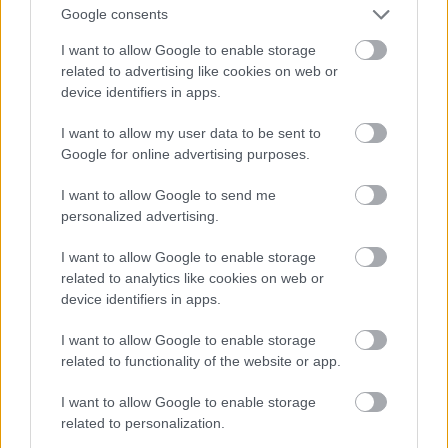
Google consents
I want to allow Google to enable storage
related to advertising like cookies on web or
device identifiers in apps.
I want to allow my user data to be sent to
Google for online advertising purposes.
I want to allow Google to send me
personalized advertising.
Vasárnapot követően, hétfőn is új napi melegrekord született
I want to allow Google to enable storage
országos és fővárosi viszonylatban is.
related to analytics like cookies on web or
device identifiers in apps.
Pénteken tartják az ökumenikus világimanapot
I want to allow Google to enable storage
related to functionality of the website or app.
2025.03.07
I want to allow Google to enable storage
related to personalization.