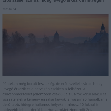
Erős széllel száraz, hideg levegő érkezik a hétvégén
2025.02.14
Pénteken még borult lesz az ég, de erős széllel száraz, hideg
levegő érkezik és a hétvégén csökken a felhőzet. A
csúcshőmérséklet jellemzően csak 0 Celsius-fok körül alakul és
visszatérnek a kemény éjszakai fagyok is: vasárnap hajnalban a
derültebb, hidegre hajlamos helyeken mínusz 10 foknál is
hidegebb lehet - derül ki a HungaroMet Nonprofit Zrt.