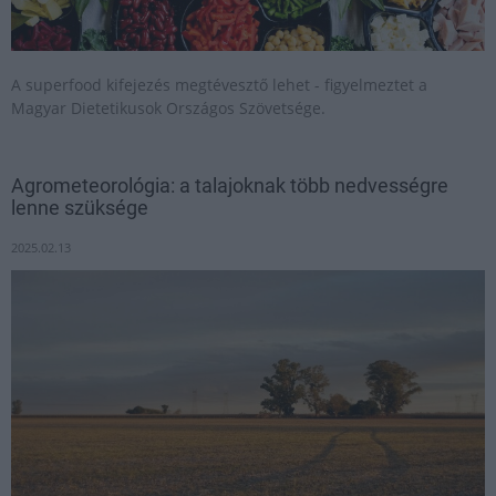
A superfood kifejezés megtévesztő lehet - figyelmeztet a
Magyar Dietetikusok Országos Szövetsége.
Agrometeorológia: a talajoknak több nedvességre
lenne szüksége
2025.02.13