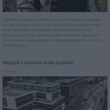
Tizenkét új előadással bővült a Déryné Program Országjárás
alprogramja, így immár 114 produkció közül válogathatnak a
vidéki kulturális intézmények. Az új produkciók között
klasszikus és kortárs dráma, továbbá operett és vígopera is
helyet kapott. A repertoárból a befogadóhelyek február 16-ig
választhatnak.
Megújult a piacozók utcája Zuglóban
2025.02.03