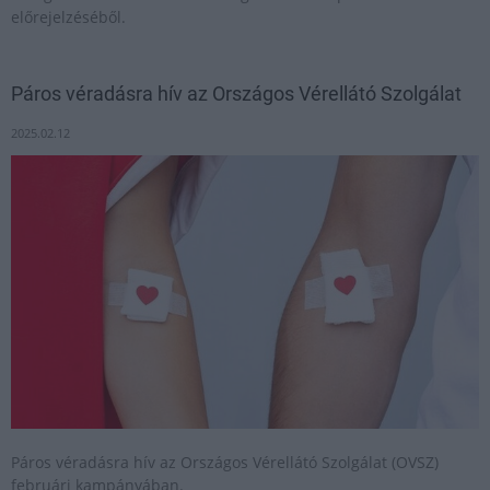
előrejelzéséből.
Páros véradásra hív az Országos Vérellátó Szolgálat
2025.02.12
Páros véradásra hív az Országos Vérellátó Szolgálat (OVSZ)
februári kampányában.