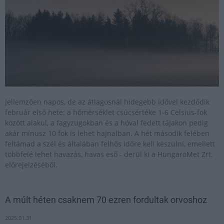
Jellemzően napos, de az átlagosnál hidegebb idővel kezdődik
február első hete: a hőmérséklet csúcsértéke 1-6 Celsius-fok
között alakul, a fagyzugokban és a hóval fedett tájakon pedig
akár mínusz 10 fok is lehet hajnalban. A hét második felében
feltámad a szél és általában felhős időre kell készülni, emellett
többfelé lehet havazás, havas eső - derül ki a HungaroMet Zrt.
előrejelzéséből.
A múlt héten csaknem 70 ezren fordultak orvoshoz
2025.01.31