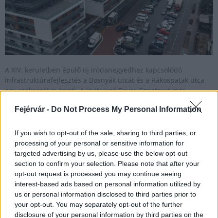
A XIV. kerületben épülő új irodanegyedhez kapcsolódó
infrastruktúrafejlesztés a Bosnyák utcát és a Rákospatak utca
egy szakaszát is érinti. A kivitelező Bayer Construct már
kialakította az új buszvégállomást.
Fejérvár -
Do Not Process My Personal Information
If you wish to opt-out of the sale, sharing to third parties, or
Lehűlés érkezik a hétvégén és visszatérnek a hajnali
processing of your personal or sensitive information for
fagyok
targeted advertising by us, please use the below opt-out
2025.01.30
section to confirm your selection. Please note that after your
opt-out request is processed you may continue seeing
interest-based ads based on personal information utilized by
us or personal information disclosed to third parties prior to
your opt-out. You may separately opt-out of the further
disclosure of your personal information by third parties on the