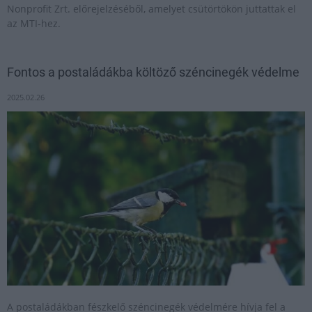
Nonprofit Zrt. előrejelzéséből, amelyet csütörtökön juttattak el
az MTI-hez.
Fontos a postaládákba költöző széncinegék védelme
2025.02.26
A postaládákban fészkelő széncinegék védelmére hívja fel a