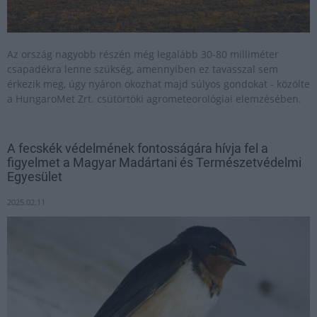
Az ország nagyobb részén még legalább 30-80 milliméter
csapadékra lenne szükség, amennyiben ez tavasszal sem
érkezik meg, úgy nyáron okozhat majd súlyos gondokat - közölte
a HungaroMet Zrt. csütörtöki agrometeorológiai elemzésében.
A fecskék védelmének fontosságára hívja fel a
figyelmet a Magyar Madártani és Természetvédelmi
Egyesület
2025.02.11