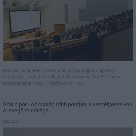
Február 28-ig lehet szavazni az ország legjobb egyetemi
oktatójára - közölte a Hallgatói Önkormányzatok Országos
Konferenciája (HÖOK) hétfőn az MTI-vel.
Szálló por - Az ország több pontján is veszélyessé vált
a levegő minősége
2025.02.21