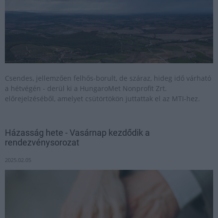
Csendes, jellemzően felhős-borult, de száraz, hideg idő várható
a hétvégén - derül ki a HungaroMet Nonprofit Zrt.
előrejelzéséből, amelyet csütörtökön juttattak el az MTI-hez.
Házasság hete - Vasárnap kezdődik a
rendezvénysorozat
2025.02.05