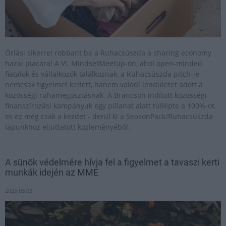
Óriási sikerrel robbant be a Ruhacsúszda a sharing economy
hazai piacára! A VI. MindsetMeetup-on, ahol open-minded
fiatalok és vállalkozók találkoznak, a Ruhacsúszda pitch-je
nemcsak figyelmet keltett, hanem valódi lendületet adott a
közösségi ruhamegosztásnak. A Brancson indított közösségi
finanszírozási kampányuk egy pillanat alatt túllépte a 100%-ot,
es ez még csak a kezdet - derül ki a SeasonPack/Ruhacsúszda
lapunkhoz eljuttatott közleményéből.
A sünök védelmére hívja fel a figyelmet a tavaszi kerti
munkák idején az MME
2025.03.03