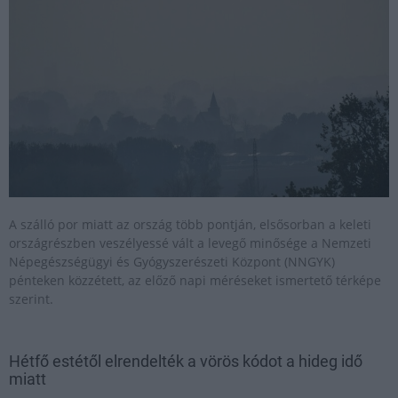
A szálló por miatt az ország több pontján, elsősorban a keleti
országrészben veszélyessé vált a levegő minősége a Nemzeti
Népegészségügyi és Gyógyszerészeti Központ (NNGYK)
pénteken közzétett, az előző napi méréseket ismertető térképe
szerint.
Hétfő estétől elrendelték a vörös kódot a hideg idő
miatt