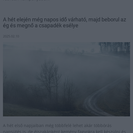
A hét elején még napos idő várható, majd beborul az
ég és megnő a csapadék esélye
2025.02.10
A hét első napjaiban még többfelé lehet akár többórás
napsütés is, de éjszakánként kemény fagyokra kell készülni és