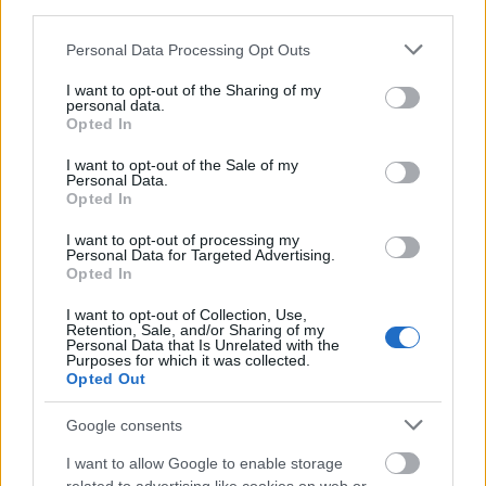
third parties.
Látványos építési szakasz indult be a
Flórián téri felüljárón
Please note that this website/app uses one or more Google
Personal Data Processing Opt Outs
services and may gather and store information including but
not limited to your visit or usage behaviour. You may click to
I want to opt-out of the Sharing of my
personal data.
grant or deny consent to Google and its third-party tags to
Opted In
use your data for below specified purposes in below Google
consent section.
I want to opt-out of the Sale of my
Personal Data.
AJÁNLJUK MÉG
Opted In
I want to opt-out of processing my
Országos hírek
Personal Data for Targeted Advertising.
Opted In
I want to opt-out of Collection, Use,
Retention, Sale, and/or Sharing of my
Personal Data that Is Unrelated with the
Purposes for which it was collected.
Opted Out
Megérkezett az eső a Duna vízgyűjtőjére
Google consents
I want to allow Google to enable storage