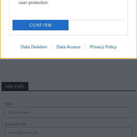
user protection.
CONFIRM
A lakosságra is fontos szerep hárul a szúnyoginvázió
elkerülésében
Data Deletion
Data Access
Privacy Policy
HÍRLEVÉL
Név
E-mail cím