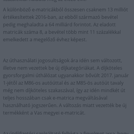
A különböző e-matricákból összesen csaknem 13 milliót
értékesítettek 2016-ban, az ebből származó bevétel
pedig meghaladta a 64 milliárd forintot. Az eladott
matricák száma 8, a bevétel több mint 11 százalékkal
emelkedett a megelőző évhez képest.
Az úthasználati jogosultságok ára idén sem változott,
illetve nem vezettek be új díjkategóriákat. A díjköteles
gyorsforgalmi úthálózat ugyanakkor bővült 2017. január
1-jétől az M86-os autóúttal és az M85-ös autóút tavaly
még nem díjköteles szakaszával, így az idén mindkét út
teljes hosszában csak e-matrica megváltásával
használható jogszerűen. A változás miatt vezették be új
termékként a Vas megyei e-matricát.
Az útdíjfizetési szolgáltató felhívta a figyelmet arra, hogy