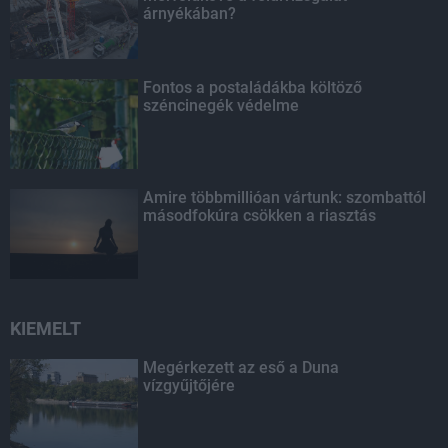
árnyékában?
Fontos a postaládákba költöző
széncinegék védelme
Amire többmillióan vártunk: szombattól
másodfokúra csökken a riasztás
KIEMELT
Megérkezett az eső a Duna
vízgyűjtőjére