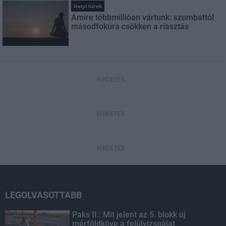
Helyi hírek
Amire többmillióan vártunk: szombattól
másodfokúra csökken a riasztás
HIRDETÉS
HIRDETÉS
HIRDETÉS
LEGOLVASOTTABB
Paks II.: Mit jelent az 5. blokk új
mérföldköve a felülvizsgálat