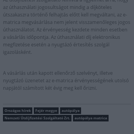
az úthasználati jogosultságot mindig a díjköteles
útszakaszra történő felhajtás előtt kell megváltani, az e-
matrica megvásárlása nem jelent visszamenőleges jogos
úthasználatot. Az érvényesség kezdete minden esetben
a vásárlás időpontja. Az úthasználati díj elektronikus
megfizetése esetén a nyugtázó értesítés szolgál
igazolásként.
A vásárlás után kapott ellenőrző szelvényt, illetve
nyugtázó üzenetet az e-matrica érvényességének utolsó
napjától számított két évig meg kell őrizni.
Országos hírek
Fejér megye
autópálya
Nemzeti Útdíjfizetési Szolgáltató Zrt.
autópálya matrica