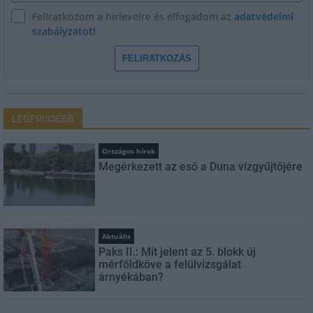
Feliratkozom a hírlevélre és elfogadom az
adatvédelmi
szabályzatot!
FELIRATKOZÁS
LEGFRISSEBB
Országos hírek
Megérkezett az eső a Duna vízgyűjtőjére
Aktuális
Paks II.: Mit jelent az 5. blokk új
mérföldköve a felülvizsgálat
árnyékában?