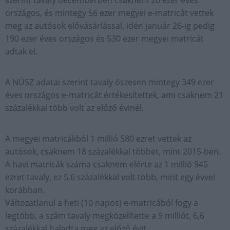
szerint tavaly decemberben csaknem 20 ezer éves
országos, és mintegy 56 ezer megyei e-matricát vettek
meg az autósok elővásárlással, idén január 26-ig pedig
190 ezer éves országos és 530 ezer megyei matricát
adtak el.
A NÚSZ adatai szerint tavaly öszesen mintegy 349 ezer
éves országos e-matricát értékesítettek, ami csaknem 21
százalékkal több volt az előző évinél.
A megyei matricákból 1 millió 580 ezret vettek az
autósok, csaknem 18 százalékkal többet, mint 2015-ben.
A havi matricák száma csaknem elérte az 1 millió 945
ezret tavaly, ez 5,6 százalékkal volt több, mint egy évvel
korábban.
Változatlanul a heti (10 napos) e-matricából fogy a
legtöbb, a szám tavaly megközelítette a 9 milliót, 6,6
százalékkal haladta meg az előző évit.