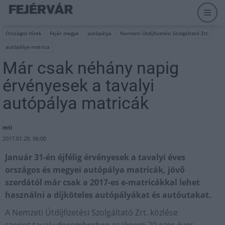
Országos hírek
Fejér megye
autópálya
Nemzeti Útdíjfizetési Szolgáltató Zrt.
autópálya matrica
Már csak néhány napig
érvényesek a tavalyi
autópálya matricák
mti
2017.01.28. 06:00
Január 31-én éjfélig érvényesek a tavalyi éves
országos és megyei autópálya matricák, jövő
szerdától már csak a 2017-es e-matricákkal lehet
használni a díjköteles autópályákat és autóutakat.
A Nemzeti Útdíjfizetési Szolgáltató Zrt. közlése