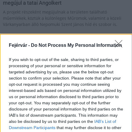
megújul a tatai Angolkert
A projekt részeként megújulnak a területen található
műemlékek, köztük a különleges Műromok, valamint a közeli
Várkanyarban álló Nepomuki Szent János híd és szobor is.
M1 bővítés: már zajlik a teljesen új
Bicske Kelet csomópont építése
Fejérvár -
Do Not Process My Personal Information
If you wish to opt-out of the sale, sharing to third parties, or
processing of your personal or sensitive information for
Új gyalogosátkelők és jelzőlámpás
targeted advertising by us, please use the below opt-out
csomópont épül Angyalföldön
section to confirm your selection. Please note that after your
opt-out request is processed you may continue seeing
interest-based ads based on personal information utilized by
us or personal information disclosed to third parties prior to
your opt-out. You may separately opt-out of the further
Másfélszeresére bővítik
Hódmezővásárhely jó hírű református
disclosure of your personal information by third parties on the
iskoláját
IAB’s list of downstream participants. This information may
also be disclosed by us to third parties on the
IAB’s List of
Downstream Participants
that may further disclose it to other