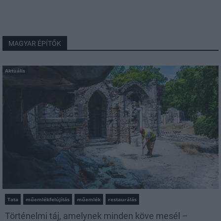
MAGYAR ÉPÍTŐK
Aktuális
Tata
műemlékfelújítás
műemlék
restaurálás
Történelmi táj, amelynek minden köve mesél –