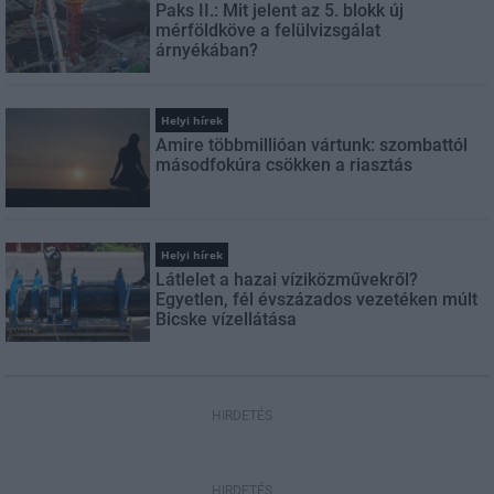
Paks II.: Mit jelent az 5. blokk új
mérföldköve a felülvizsgálat
árnyékában?
Helyi hírek
Amire többmillióan vártunk: szombattól
másodfokúra csökken a riasztás
Helyi hírek
Látlelet a hazai víziközművekről?
Egyetlen, fél évszázados vezetéken múlt
Bicske vízellátása
HIRDETÉS
HIRDETÉS