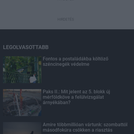
HIRDETÉS
LEGOLVASOTTABB
Fontos a postaládákba költöző
széncinegék védelme
Paks II.: Mit jelent az 5. blokk új
mérföldköve a felülvizsgálat
árnyékában?
Amire többmillióan vártunk: szombattól
másodfokúra csökken a riasztás