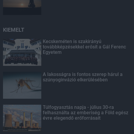
KIEMELT
Kecskeméten is szakirányú
továbbképzésekkel erősít a Gál Ferenc
Egyetem
A lakosságra is fontos szerep hárul a
szúnyoginvázió elkerülésében
Túlfogyasztás napja - július 30-ra
felhasználta az emberiség a Föld egész
évre elegendő erőforrásait