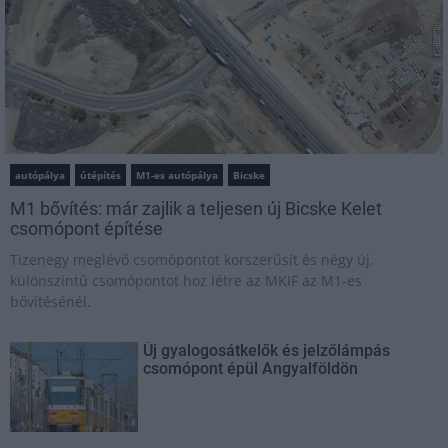
autópálya
útépítés
M1-es autópálya
Bicske
M1 bővítés: már zajlik a teljesen új Bicske Kelet
csomópont építése
Tizenegy meglévő csomópontot korszerűsít és négy új,
különszintű csomópontot hoz létre az MKIF az M1-es
bővítésénél.
Új gyalogosátkelők és jelzőlámpás
csomópont épül Angyalföldön