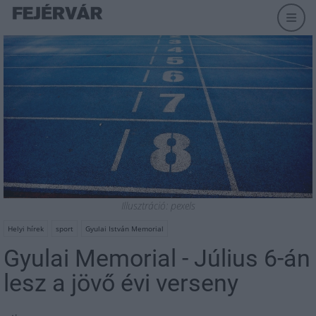
Illusztráció: pexels
Helyi hírek
sport
Gyulai István Memorial
Gyulai Memorial - Július 6-án
lesz a jövő évi verseny