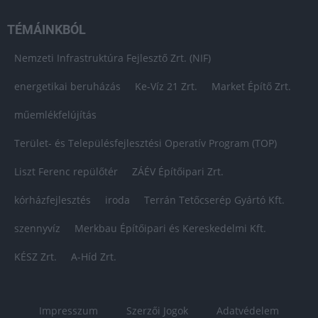
TÉMÁINKBÓL
Nemzeti Infrastruktúra Fejlesztő Zrt. (NIF)
energetikai beruházás
Ke-Víz 21 Zrt.
Market Építő Zrt.
műemlékfelújítás
Terület- és Településfejlesztési Operatív Program (TOP)
Liszt Ferenc repülőtér
ZÁÉV Építőipari Zrt.
kórházfejlesztés
iroda
Terrán Tetőcserép Gyártó Kft.
szennyvíz
Merkbau Építőipari és Kereskedelmi Kft.
KÉSZ Zrt.
A-Híd Zrt.
Impresszum
Szerzői Jogok
Adatvédelem