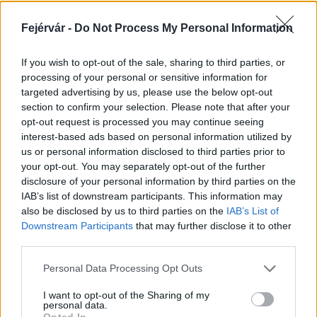
Másfélszeresére bővítik
Hódmezővásárhely jó hírű református
Fejérvár -
Do Not Process My Personal Information
iskoláját
If you wish to opt-out of the sale, sharing to third parties, or
processing of your personal or sensitive information for
Látványos építési szakasz indult be a
targeted advertising by us, please use the below opt-out
Flórián téri felüljárón
section to confirm your selection. Please note that after your
opt-out request is processed you may continue seeing
interest-based ads based on personal information utilized by
us or personal information disclosed to third parties prior to
Paks II.: Mit jelent az 5. blokk új
your opt-out. You may separately opt-out of the further
mérföldköve a felülvizsgálat
disclosure of your personal information by third parties on the
árnyékában?
IAB’s list of downstream participants. This information may
also be disclosed by us to third parties on the
IAB’s List of
Downstream Participants
that may further disclose it to other
third parties.
Please note that this website/app uses one or more Google
Personal Data Processing Opt Outs
AJÁNLJUK MÉG
services and may gather and store information including but
not limited to your visit or usage behaviour. You may click to
I want to opt-out of the Sharing of my
personal data.
grant or deny consent to Google and its third-party tags to
Helyi hírek
Opted In