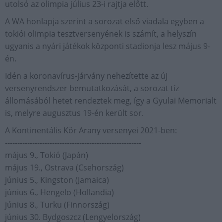
utolsó az olimpia július 23-i rajtja előtt.
A WA honlapja szerint a sorozat első viadala egyben a
tokiói olimpia tesztversenyének is számít, a helyszín
ugyanis a nyári játékok központi stadionja lesz május 9-
én.
Idén a koronavírus-járvány nehezítette az új
versenyrendszer bemutatkozását, a sorozat tíz
állomásából hetet rendeztek meg, így a Gyulai Memorialt
is, melyre augusztus 19-én került sor.
A Kontinentális Kör Arany versenyei 2021-ben:
-------------------------------------------------------
május 9., Tokió (Japán)
május 19., Ostrava (Csehország)
június 5., Kingston (Jamaica)
június 6., Hengelo (Hollandia)
június 8., Turku (Finnország)
június 30. Bydgoszcz (Lengyelország)