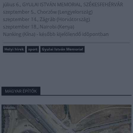
július 6., GYULAI ISTVÁN MEMORIAL, SZÉKESFEHÉRVÁR
szeptember 5., Chorzów (Lengyelország)
szeptember 14., Zágráb (Horvátország)
szeptember 18., Nairobi (Kenya)
Nanking (Kína) - később kijelölendő időpontban
Helyi hírek
sport
Gyulai István Memorial
MAGYAR ÉPÍTŐK
Útépítés