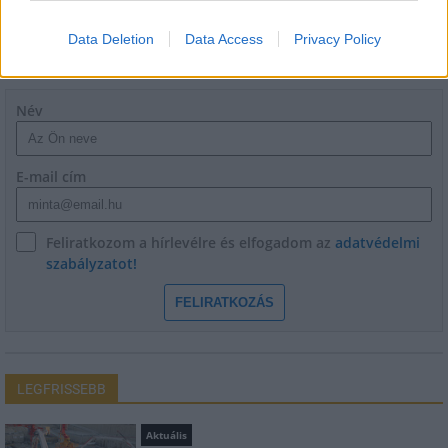
Data Deletion
Data Access
Privacy Policy
HÍRLEVÉL
Név
E-mail cím
Feliratkozom a hírlevélre és elfogadom az
adatvédelmi
szabályzatot!
FELIRATKOZÁS
LEGFRISSEBB
Aktuális