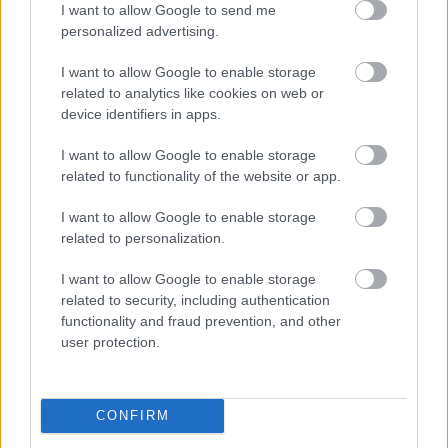
I want to allow Google to send me
Látlelet a hazai víziközművekről? Egyetlen, fél
personalized advertising.
évszázados vezetéken múlt Bicske vízellátása
I want to allow Google to enable storage
related to analytics like cookies on web or
device identifiers in apps.
I want to allow Google to enable storage
Helyi hírek
related to functionality of the website or app.
I want to allow Google to enable storage
related to personalization.
I want to allow Google to enable storage
related to security, including authentication
functionality and fraud prevention, and other
Gyárleállításokkal és átszervezett termeléssel
user protection.
tehermentesíti a villamosenergia-rendszert a
STRABAG
CONFIRM