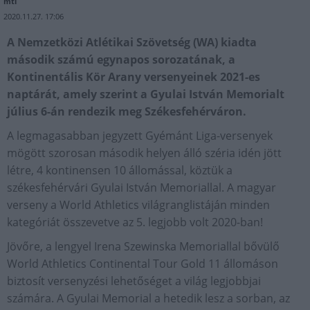
mti
2020.11.27. 17:06
A Nemzetközi Atlétikai Szövetség (WA) kiadta
második számú egynapos sorozatának, a
Kontinentális Kör Arany versenyeinek 2021-es
naptárát, amely szerint a Gyulai István Memorialt
július 6-án rendezik meg Székesfehérváron.
A legmagasabban jegyzett Gyémánt Liga-versenyek
mögött szorosan második helyen álló széria idén jött
létre, 4 kontinensen 10 állomással, köztük a
székesfehérvári Gyulai István Memoriallal. A magyar
verseny a World Athletics világranglistáján minden
kategóriát összevetve az 5. legjobb volt 2020-ban!
Jövőre, a lengyel Irena Szewinska Memoriallal bővülő
World Athletics Continental Tour Gold 11 állomáson
biztosít versenyzési lehetőséget a világ legjobbjai
számára. A Gyulai Memorial a hetedik lesz a sorban, az