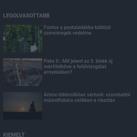
LEGOLVASOTTABB
Fontos a postaládákba költöző
széncinegék védelme
Paks II.: Mit jelent az 5. blokk új
mérföldköve a felülvizsgálat
árnyékában?
Amire többmillióan vártunk: szombattól
másodfokúra csökken a riasztás
KIEMELT