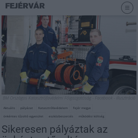
BM Országos Katasztrófavédelmi Főigazgatóság - Facebook - illusztráció
Aktuális
pályázat
Katasztrófavédelem
Fejér megye
önkéntes tűzoltó egyesület
eszközbeszerzés
működési költség
Sikeresen pályáztak az