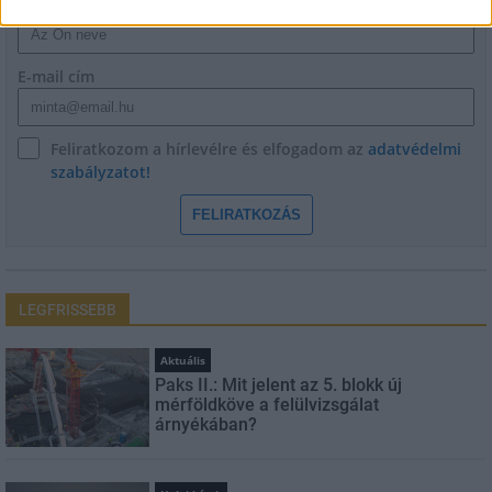
Név
E-mail cím
Feliratkozom a hírlevélre és elfogadom az
adatvédelmi
szabályzatot!
FELIRATKOZÁS
LEGFRISSEBB
Aktuális
Paks II.: Mit jelent az 5. blokk új
mérföldköve a felülvizsgálat
árnyékában?