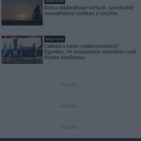
Helyi hírek
Amire többmillióan vártunk: szombattól
másodfokúra csökken a riasztás
Helyi hírek
Látlelet a hazai víziközművekről?
Egyetlen, fél évszázados vezetéken múlt
Bicske vízellátása
HIRDETÉS
HIRDETÉS
HIRDETÉS