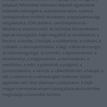
pályázati feltételeket sikeresen teljesítő egyesületek
működési költségekre, eszközbeszerzésre, szakmai
tanfolyamokon történő részvételre, pályaalkalmassági-
vizsgálatokra, EDR-rádiókra, szertárépítésre és -
felújításra, valamint védő- és technikai felszerelésekre
kapnak támogatást. Fejér megyéből az alcsútdobozi, a
baracsi, a bicskei, a bodajki, a csákberényi, a csákvári, a
csókakői, a daruszentmiklósi, a dégi, a fehérvárcsurgói,
az iszkaszentgyörgyi, az isztiméri, a lajoskomáromi, a
lovasberényi, a magyaralmási, a martonvásári, a
mezőfalvai, a móri, a pázmándi, a polgárdi, a
pusztaszabolcsi, a sárosdi, a székesfehérvári, a tabajdi, a
váli, a velencei és a vértesboglári önkéntes tűzoltó
egyesület vett részt sikeresen a pályázaton. A Fejér
megyei szervezetek elnyert támogatásának összértéke
meghaladja a húszmillió forintot.