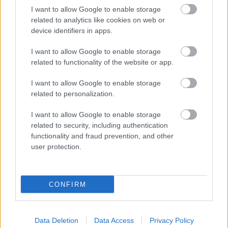
I want to allow Google to enable storage
related to analytics like cookies on web or
Aktuális
device identifiers in apps.
I want to allow Google to enable storage
related to functionality of the website or app.
I want to allow Google to enable storage
related to personalization.
Miért kulcsfontosságú a korszerű légtechnika az
I want to allow Google to enable storage
egészségügyi intézményekben?
related to security, including authentication
functionality and fraud prevention, and other
user protection.
CONFIRM
HÍRLEVÉL
Data Deletion
Data Access
Privacy Policy