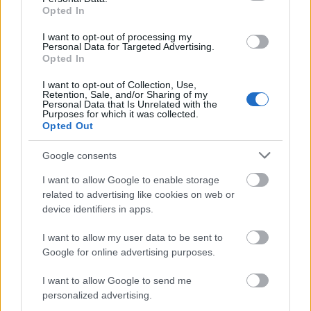
Opted In
I want to opt-out of processing my
Paks II.: Mit jelent az 5. blokk új mérföldköve a
Personal Data for Targeted Advertising.
felülvizsgálat árnyékában?
Opted In
I want to opt-out of Collection, Use,
Retention, Sale, and/or Sharing of my
Personal Data that Is Unrelated with the
Purposes for which it was collected.
Opted Out
Aktuális
Google consents
I want to allow Google to enable storage
related to advertising like cookies on web or
device identifiers in apps.
I want to allow my user data to be sent to
Nagy igazolás - Sokszoros bajnok érkezik a
Google for online advertising purposes.
Fehérvárhoz
I want to allow Google to send me
personalized advertising.