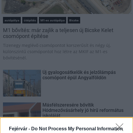
autópálya
útépítés
M1-es autópálya
Bicske
M1 bővítés: már zajlik a teljesen új Bicske Kelet
csomópont építése
Tizenegy meglévő csomópontot korszerűsít és négy új,
különszintű csomópontot hoz létre az MKIF az M1-es
bővítésénél.
Új gyalogosátkelők és jelzőlámpás
csomópont épül Angyalföldön
Másfélszeresére bővítik
Hódmezővásárhely jó hírű református
iskoláját
Fejérvár -
Do Not Process My Personal Information