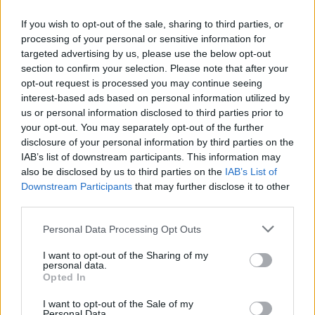
Látványos építési szakasz indult be a
Flórián téri felüljárón
If you wish to opt-out of the sale, sharing to third parties, or
processing of your personal or sensitive information for
targeted advertising by us, please use the below opt-out
section to confirm your selection. Please note that after your
opt-out request is processed you may continue seeing
Paks II.: Mit jelent az 5. blokk új
interest-based ads based on personal information utilized by
mérföldköve a felülvizsgálat
árnyékában?
us or personal information disclosed to third parties prior to
your opt-out. You may separately opt-out of the further
disclosure of your personal information by third parties on the
IAB’s list of downstream participants. This information may
also be disclosed by us to third parties on the
IAB’s List of
Downstream Participants
that may further disclose it to other
AJÁNLJUK MÉG
third parties.
Please note that this website/app uses one or more Google
Personal Data Processing Opt Outs
Aktuális
services and may gather and store information including but
not limited to your visit or usage behaviour. You may click to
I want to opt-out of the Sharing of my
personal data.
grant or deny consent to Google and its third-party tags to
Opted In
use your data for below specified purposes in below Google
consent section.
I want to opt-out of the Sale of my
Personal Data.