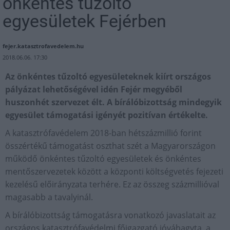
önkéntes tűzoltó
egyesületek Fejérben
fejer.katasztrofavedelem.hu
2018.06.06. 17:30
Az önkéntes tűzoltó egyesületeknek kiírt országos
pályázat lehetőségével idén Fejér megyéből
huszonhét szervezet élt. A bírálóbizottság mindegyik
egyesület támogatási igényét pozitívan értékelte.
A katasztrófavédelem 2018-ban hétszázmillió forint
összértékű támogatást oszthat szét a Magyarországon
működő önkéntes tűzoltó egyesületek és önkéntes
mentőszervezetek között a központi költségvetés fejezeti
kezelésű előirányzata terhére. Ez az összeg százmillióval
magasabb a tavalyinál.
A bírálóbizottság támogatásra vonatkozó javaslatait az
országos katasztrófavédelmi főigazgató jóváhagyta, a