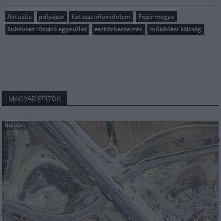
Aktuális
pályázat
Katasztrófavédelem
Fejér megye
önkéntes tűzoltó egyesület
eszközbeszerzés
működési költség
MAGYAR ÉPÍTŐK
Útépítés