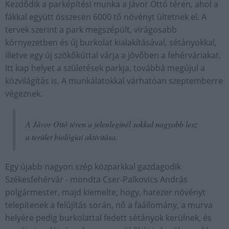
Kezdődik a parképítési munka a Jávor Ottó téren, ahol a
fákkal együtt összesen 6000 tő növényt ültetnek el. A
tervek szerint a park megszépült, virágosabb
környezetben és új burkolat kialakításával, sétányokkal,
illetve egy új szökőkúttal várja a jövőben a fehérváriakat.
Itt kap helyet a születések parkja, továbbá megújul a
közvilágítás is. A munkálatokkal várhatóan szeptemberre
végeznek.
A Jávor Ottó téren a jelenleginél sokkal nagyobb lesz
a terület biológiai aktivitása.
Egy újabb nagyon szép közparkkal gazdagodik
Székesfehérvár - mondta Cser-Palkovics András
polgármester, majd kiemelte, hogy, hatezer növényt
telepítenek a felújítás során, nő a faállomány, a murva
helyére pedig burkolattal fedett sétányok kerülnek, és