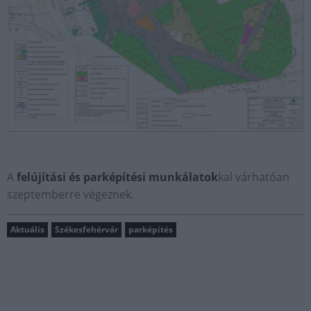
A
felújítási és parképítési munkálatok
kal várhatóan
szeptemberre végeznek.
Aktuális
Székesfehérvár
parképítés