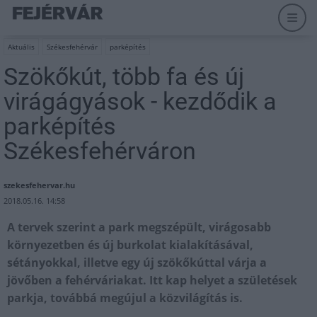
Aktuális
Székesfehérvár
parképítés
Szökőkút, több fa és új
virágágyások - kezdődik a
parképítés
Székesfehérváron
szekesfehervar.hu
2018.05.16. 14:58
A tervek szerint a park megszépült, virágosabb
környezetben és új burkolat kialakításával,
sétányokkal, illetve egy új szökőkúttal várja a
jövőben a fehérváriakat. Itt kap helyet a születések
parkja, továbbá megújul a közvilágítás is.