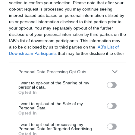
section to confirm your selection. Please note that after your
Várkanyarban álló Nepomuki Szent János híd és szobor is.
opt-out request is processed you may continue seeing
interest-based ads based on personal information utilized by
M1 bővítés: már zajlik a teljesen új
us or personal information disclosed to third parties prior to
Bicske Kelet csomópont építése
your opt-out. You may separately opt-out of the further
disclosure of your personal information by third parties on the
IAB’s list of downstream participants. This information may
also be disclosed by us to third parties on the
IAB’s List of
Új gyalogosátkelők és jelzőlámpás
Downstream Participants
that may further disclose it to other
csomópont épül Angyalföldön
third parties.
Please note that this website/app uses one or more Google
Personal Data Processing Opt Outs
services and may gather and store information including but
not limited to your visit or usage behaviour. You may click to
I want to opt-out of the Sharing of my
Másfélszeresére bővítik
personal data.
grant or deny consent to Google and its third-party tags to
Hódmezővásárhely jó hírű református
Opted In
use your data for below specified purposes in below Google
iskoláját
consent section.
I want to opt-out of the Sale of my
Personal Data.
Opted In
Látványos építési szakasz indult be a
I want to opt-out of processing my
Flórián téri felüljárón
Personal Data for Targeted Advertising.
Opted In