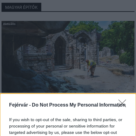
MAGYAR ÉPÍTŐK
Aktuális
Tata
műemlékfelújítás
műemlék
restaurálás
Fejérvár -
Do Not Process My Personal Information
Történelmi táj, amelynek minden köve mesél –
megújul a tatai Angolkert
If you wish to opt-out of the sale, sharing to third parties, or
processing of your personal or sensitive information for
A projekt részeként megújulnak a területen található
targeted advertising by us, please use the below opt-out
műemlékek, köztük a különleges Műromok, valamint a közeli