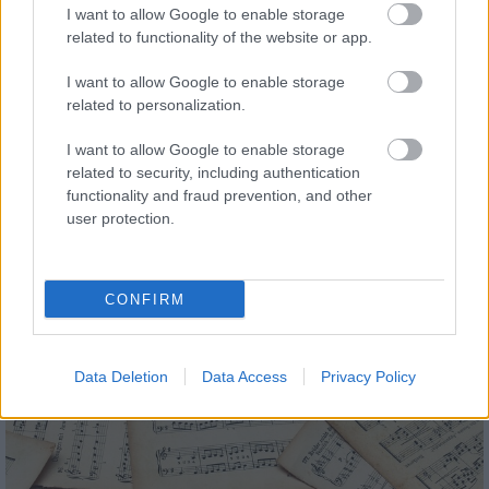
I want to allow Google to enable storage
Helyi hírek
related to functionality of the website or app.
I want to allow Google to enable storage
related to personalization.
I want to allow Google to enable storage
related to security, including authentication
functionality and fraud prevention, and other
Fáklyafényben tárul fel Székesfehérvár történelmi
user protection.
belvárosa
CONFIRM
Helyi hírek
Data Deletion
Data Access
Privacy Policy