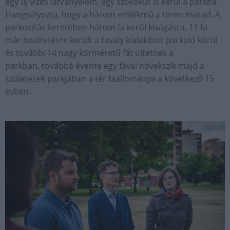
egy új vizes látványelem, egy szökőkút is kerül a parkba.
Hangsúlyozta, hogy a három emlékmű a téren marad. A
parkosítás keretében három fa kerül kivágásra, 11 fa
már beültetésre került a tavaly kialakított parkoló körül
és további 14 nagy körméretű fát ültetnek a
parkban, továbbá évente egy fával növekszik majd a
születések parkjában a tér faállománya a következő 15
évben.