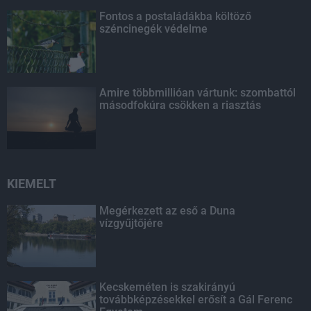
Fontos a postaládákba költöző
széncinegék védelme
Amire többmillióan vártunk: szombattól
másodfokúra csökken a riasztás
KIEMELT
Megérkezett az eső a Duna
vízgyűjtőjére
Kecskeméten is szakirányú
továbbképzésekkel erősít a Gál Ferenc