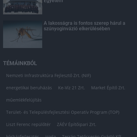
Egyetem
A lakosságra is fontos szerep hárul a
szúnyoginvázió elkerülésében
TÉMÁINKBÓL
Nemzeti Infrastruktúra Fejlesztő Zrt. (NIF)
energetikai beruházás
Ke-Víz 21 Zrt.
Market Építő Zrt.
műemlékfelújítás
Terület- és Településfejlesztési Operatív Program (TOP)
Liszt Ferenc repülőtér
ZÁÉV Építőipari Zrt.
kórházfejlesztés
iroda
Terrán Tetőcserép Gyártó Kft.