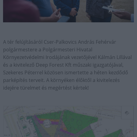
A tér felújításáról Cser-Palkovics András Fehérvár
polgármestere a Polgármesteri Hivatal
Környezetvédelmi Irodájának vezetőjével Kálmán Lillával
és a kivitelező Deep Forest Kft műszaki igazgatójával,
Szekeres Péterrel közösen ismertette a héten kezdődő
parképítés terveit. A környéken élőktől a kivitelezés
idejére türelmet és megértést kértek!