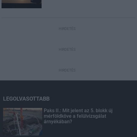
HIRDETÉS
HIRDETÉS
HIRDETÉS
LEGOLVASOTTABB
Paks II.: Mit jelent az 5. blokk új
mérföldköve a felülvizsgálat
árnyékában?