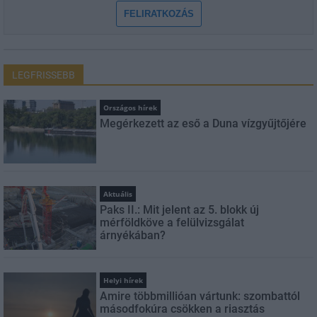
FELIRATKOZÁS
LEGFRISSEBB
Országos hírek
Megérkezett az eső a Duna vízgyűjtőjére
Aktuális
Paks II.: Mit jelent az 5. blokk új
mérföldköve a felülvizsgálat
árnyékában?
Helyi hírek
Amire többmillióan vártunk: szombattól
másodfokúra csökken a riasztás