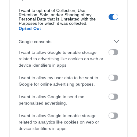
I want to opt-out of Collection, Use,
Retention, Sale, and/or Sharing of my
Personal Data that Is Unrelated with the
Purposes for which it was collected.
Opted Out
AJÁNLJUK MÉG
Google consents
Aktuális
I want to allow Google to enable storage
related to advertising like cookies on web or
device identifiers in apps.
I want to allow my user data to be sent to
Google for online advertising purposes.
I want to allow Google to send me
Paks II.: Mit jelent az 5. blokk új mérföldköve a
personalized advertising.
felülvizsgálat árnyékában?
I want to allow Google to enable storage
related to analytics like cookies on web or
device identifiers in apps.