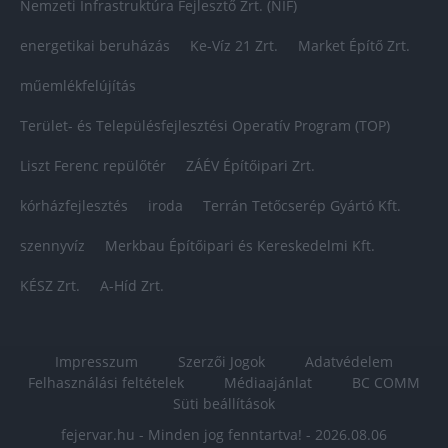
Nemzeti Infrastruktúra Fejlesztő Zrt. (NIF)
energetikai beruházás
Ke-Víz 21 Zrt.
Market Építő Zrt.
műemlékfelújítás
Terület- és Településfejlesztési Operatív Program (TOP)
Liszt Ferenc repülőtér
ZÁÉV Építőipari Zrt.
kórházfejlesztés
iroda
Terrán Tetőcserép Gyártó Kft.
szennyvíz
Merkbau Építőipari és Kereskedelmi Kft.
KÉSZ Zrt.
A-Híd Zrt.
Impresszum
Szerzői Jogok
Adatvédelem
Felhasználási feltételek
Médiaajánlat
BC COMM
Süti beállítások
fejervar.hu - Minden jog fenntartva! - 2026.08.06