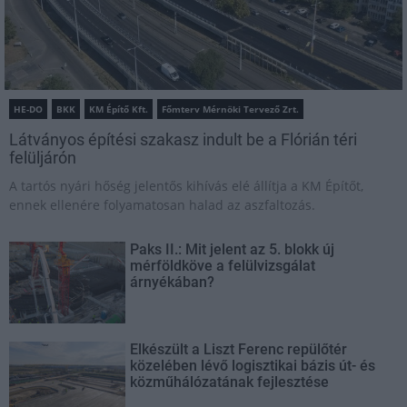
HE-DO
BKK
KM Építő Kft.
Főmterv Mérnöki Tervező Zrt.
Látványos építési szakasz indult be a Flórián téri
felüljárón
A tartós nyári hőség jelentős kihívás elé állítja a KM Építőt,
ennek ellenére folyamatosan halad az aszfaltozás.
Paks II.: Mit jelent az 5. blokk új
mérföldköve a felülvizsgálat
árnyékában?
Elkészült a Liszt Ferenc repülőtér
közelében lévő logisztikai bázis út- és
közműhálózatának fejlesztése