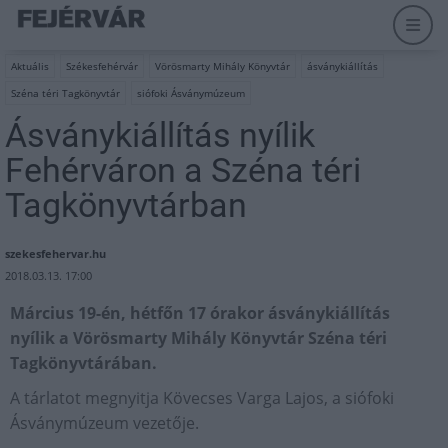
Aktuális
Székesfehérvár
Vörösmarty Mihály Könyvtár
ásványkiállítás
Széna téri Tagkönyvtár
siófoki Ásványmúzeum
Ásványkiállítás nyílik
Fehérváron a Széna téri
Tagkönyvtárban
szekesfehervar.hu
2018.03.13. 17:00
Március 19-én, hétfőn 17 órakor ásványkiállítás
nyílik a Vörösmarty Mihály Könyvtár Széna téri
Tagkönyvtárában.
A tárlatot megnyitja Kövecses Varga Lajos, a siófoki
Ásványmúzeum vezetője.