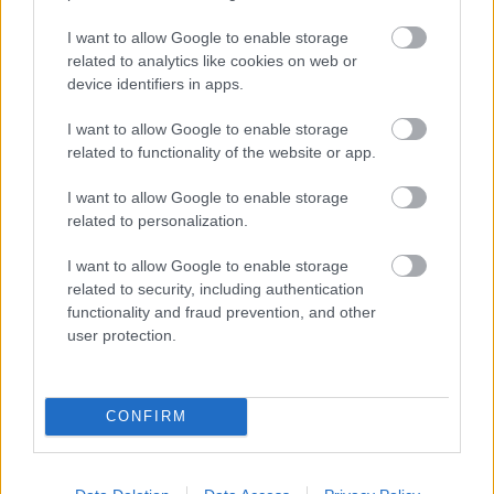
Név
I want to allow Google to enable storage
related to analytics like cookies on web or
device identifiers in apps.
E-mail cím
I want to allow Google to enable storage
related to functionality of the website or app.
Feliratkozom a hírlevélre és elfogadom az
adatvédelmi
I want to allow Google to enable storage
szabályzatot!
related to personalization.
FELIRATKOZÁS
I want to allow Google to enable storage
related to security, including authentication
functionality and fraud prevention, and other
user protection.
LEGFRISSEBB
Helyi hírek
CONFIRM
Amire többmillióan vártunk: szombattól
másodfokúra csökken a riasztás