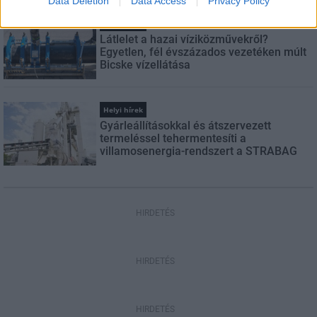
Data Deletion
Data Access
Privacy Policy
Helyi hírek
Látlelet a hazai víziközművekről?
Egyetlen, fél évszázados vezetéken múlt
Bicske vízellátása
Helyi hírek
Gyárleállításokkal és átszervezett
termeléssel tehermentesíti a
villamosenergia-rendszert a STRABAG
HIRDETÉS
HIRDETÉS
HIRDETÉS