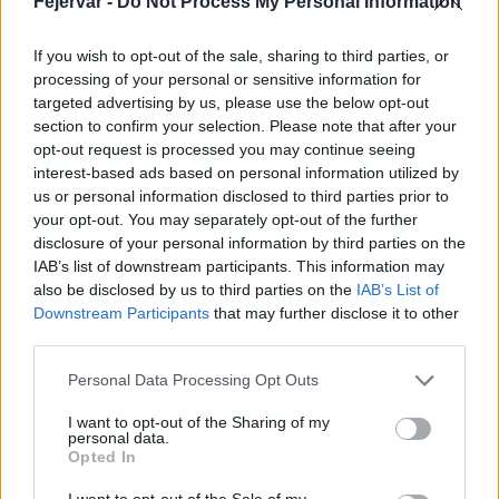
Fejérvár -
Do Not Process My Personal Information
If you wish to opt-out of the sale, sharing to third parties, or
processing of your personal or sensitive information for
Fáklyafényben tárul fel Székesfehérvár történelmi
targeted advertising by us, please use the below opt-out
belvárosa
section to confirm your selection. Please note that after your
opt-out request is processed you may continue seeing
interest-based ads based on personal information utilized by
us or personal information disclosed to third parties prior to
your opt-out. You may separately opt-out of the further
disclosure of your personal information by third parties on the
Helyi hírek
IAB’s list of downstream participants. This information may
also be disclosed by us to third parties on the
IAB’s List of
Downstream Participants
that may further disclose it to other
third parties.
Please note that this website/app uses one or more Google
Personal Data Processing Opt Outs
services and may gather and store information including but
not limited to your visit or usage behaviour. You may click to
I want to opt-out of the Sharing of my
Harmonia Albensis: négy nyári koncerttel tölti meg
personal data.
grant or deny consent to Google and its third-party tags to
Opted In
Székesfehérvár templomait
use your data for below specified purposes in below Google
consent section.
I want to opt-out of the Sale of my