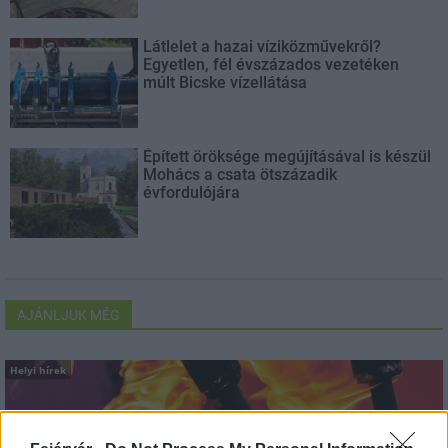
Látlelet a hazai víziközművekről?
Egyetlen, fél évszázados vezetéken
múlt Bicske vízellátása
Épített öröksége megújításával is készül
Mohács a csata ötszázadik
évfordulójára
AJÁNLJUK MÉG
Helyi hírek