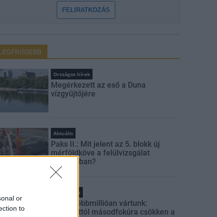
FELIRATKOZÁS
LEGFRISSEBB
Országos hírek
Megérkezett az eső a Duna
vízgyűjtőjére
Aktuális
Paks II.: Mit jelent az 5. blokk új
mérföldköve a felülvizsgálat
árnyékában?
Helyi hírek
sonal or
Amire többmillióan vártunk:
ection to
szombattól másodfokúra csökken a