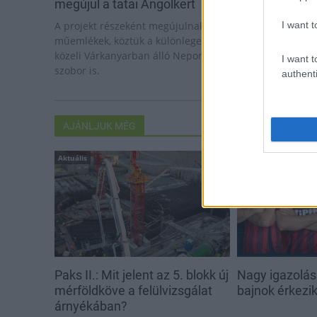
megújul a tatai Angolkert
I want t
A projekt részeként megújulnak a területen található
műemlékek, köztük a különleges Műromok, valamint a
közeli Várkanyarban álló Nepomuki Szent János híd és
I want t
szobor is.
authenti
AJÁNLJUK MÉG
Aktuális
Aktuális
Paks II.: Mit jelent az 5. blokk új
Nagy igazolás
mérföldköve a felülvizsgálat
bajnok érkezi
árnyékában?