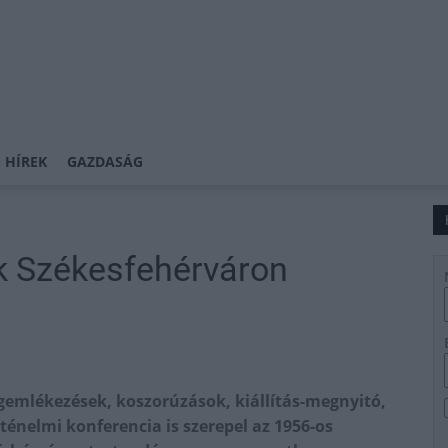
 HÍREK
GAZDASÁG
k Székesfehérváron
egemlékezések, koszorúzások, kiállítás-megnyitó,
ténelmi konferencia is szerepel az 1956-os