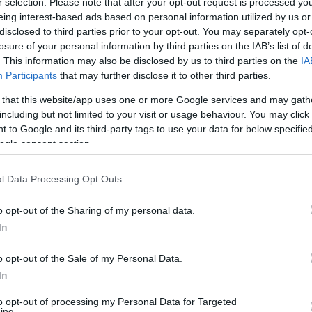
r selection. Please note that after your opt-out request is processed y
eing interest-based ads based on personal information utilized by us or
os Iskola diákjainak ünnepi műsora lesz látható a
disclosed to third parties prior to your opt-out. You may separately opt-
ödő felsőoktatási intézmények is felidézik a 60 éve
losure of your personal information by third parties on the IAB’s list of
ti Corvinus Egyetem Székesfehérvári Campusának, a
. This information may also be disclosed by us to third parties on the
IA
lba Regia Műszaki Karának hallgatói megemlékezést
Participants
that may further disclose it to other third parties.
 that this website/app uses one or more Google services and may gath
including but not limited to your visit or usage behaviour. You may click 
 to Google and its third-party tags to use your data for below specifi
mű, az 1956-os fehérvári forradalmi eseményekre
ogle consent section.
árosház tértől a Hotel Magyar Király előtti térig - öt
maturgiájára építve elevenedik majd meg a történet
l Data Processing Opt Outs
o opt-out of the Sharing of my personal data.
tóber 27-én az 1956: A szabadság narratívái című
In
áza Díszterme ad otthont.
o opt-out of the Sale of my Personal Data.
In
to opt-out of processing my Personal Data for Targeted
ing.