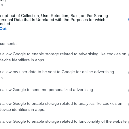
In
o opt-out of Collection, Use, Retention, Sale, and/or Sharing
ersonal Data that Is Unrelated with the Purposes for which it
lected.
Out
M1 bővítés: már zajlik a teljesen új
consents
Bicske Kelet csomópont építése
o allow Google to enable storage related to advertising like cookies on
evice identifiers in apps.
Új gyalogosátkelők és jelzőlámpás
o allow my user data to be sent to Google for online advertising
csomópont épül Angyalföldön
s.
to allow Google to send me personalized advertising.
Másfélszeresére bővítik
o allow Google to enable storage related to analytics like cookies on
Hódmezővásárhely jó hírű
evice identifiers in apps.
református iskoláját
o allow Google to enable storage related to functionality of the website