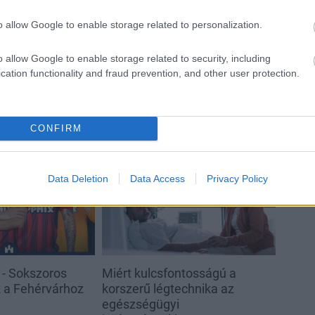
Látványos építési szakasz indult
o allow Google to enable storage related to personalization.
be a Flórián téri felüljárón
o allow Google to enable storage related to security, including
cation functionality and fraud prevention, and other user protection.
CONFIRM
Aktuális
Data Deletion
Data Access
Privacy Policy
 - Sokszoros
Miért kulcsfontosságú a
k a Fehérvárhoz
korszerű légtechnika az
egészségügyi