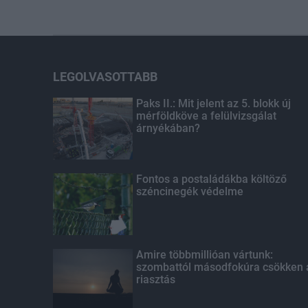
LEGOLVASOTTABB
Paks II.: Mit jelent az 5. blokk új
mérföldköve a felülvizsgálat
árnyékában?
Fontos a postaládákba költöző
széncinegék védelme
Amire többmillióan vártunk:
szombattól másodfokúra csökken 
riasztás