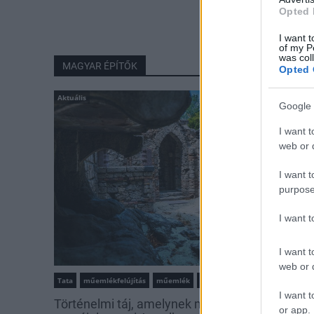
Opted 
I want t
of my P
was col
MAGYAR ÉPÍTŐK
Opted 
Aktuális
Google 
I want t
web or d
I want t
purpose
I want 
I want t
web or d
Tata
műemlékfelújítás
műemlék
restaurálás
I want t
Történelmi táj, amelynek minden köve mesél –
or app.