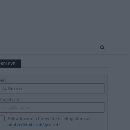
HÍRLEVÉL
Név
E-mail cím
Feliratkozom a hírlevélre és elfogadom az
adatvédelmi szabályzatot!