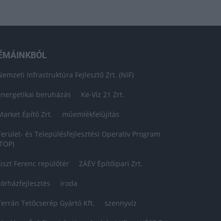
ÉMÁINKBÓL
Nemzeti Infrastruktúra Fejlesztő Zrt. (NIF)
energetikai beruházás
Ke-Víz 21 Zrt.
Market Építő Zrt.
műemlékfelújítás
Terület- és Településfejlesztési Operatív Program
(TOP)
Liszt Ferenc repülőtér
ZÁÉV Építőipari Zrt.
kórházfejlesztés
iroda
Terrán Tetőcserép Gyártó Kft.
szennyvíz