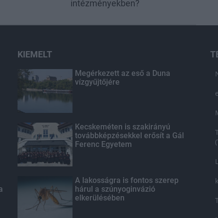
intézményekben?
KIEMELT
T
Megérkezett az eső a Duna
vízgyűjtőjére
Kecskeméten is szakirányú
továbbképzésekkel erősít a Gál
Ferenc Egyetem
A lakosságra is fontos szerep
a
hárul a szúnyoginvázió
elkerülésében